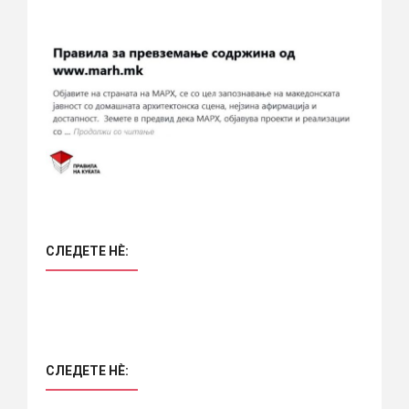
СЛЕДЕТЕ НÈ:
СЛЕДЕТЕ НÈ: