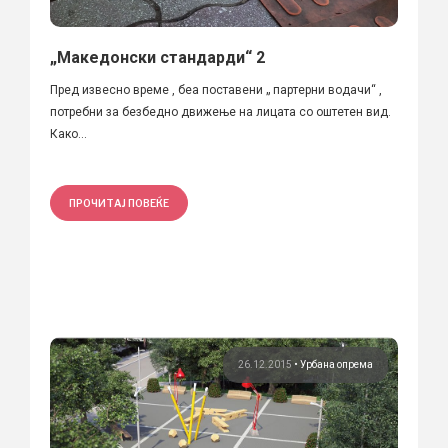
„Македонски стандарди“ 2
Пред извесно време , беа поставени „ партерни водачи“ ,
потребни за безбедно движење на лицата со оштетен вид.
Како...
ПРОЧИТАЈ ПОВЕЌЕ
26.12.2015
•
Урбана опрема