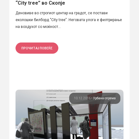
“City tree” во Скопје
Деновиве во строгиот центар на градот, се постави
еколошки билборд "City tree". Неговата улога е филтрирање
на воздухот со моќност...
ПРОЧИТАЈ ПОВЕЌЕ
10.12.2016
•
Урбана опрема