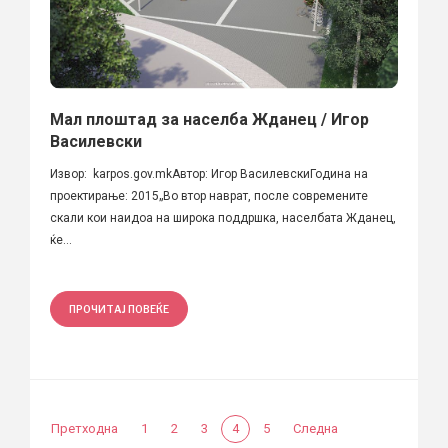
Мал плоштад за населба Жданец / Игор
Василевски
Извор: karpos.gov.mkАвтор: Игор ВасилевскиГодина на
проектирање: 2015„Во втор наврат, после современите
скали кои наидоа на широка поддршка, населбата Жданец,
ќе...
ПРОЧИТАЈ ПОВЕЌЕ
Претходна
1
2
3
4
5
Следна