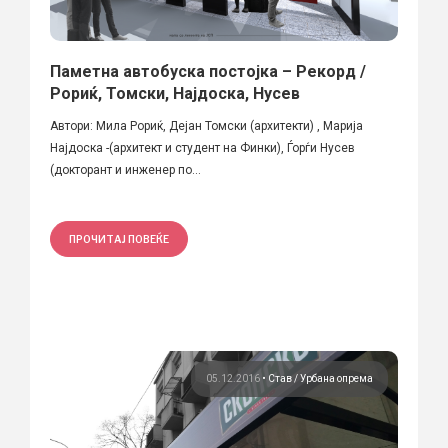
Паметна автобуска постојка – Рекорд /
Рориќ, Томски, Најдоска, Нусев
Автори: Мила Рориќ, Дејан Томски (архитекти) , Марија
Најдоска -(архитект и студент на Финки), Ѓорѓи Нусев
(докторант и инженер по...
ПРОЧИТАЈ ПОВЕЌЕ
05.12.2016
•
Став
Урбана опрема