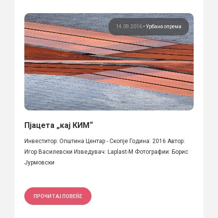
14.09.2016
•
Урбана опрема
Пјацета „кај КИМ“
Инвеститор: Општина Центар - Скопје Година: 2016 Автор:
Игор Василевски Изведувач: Laplast-M Фотографии: Борис
Јурмовски
ПРОЧИТАЈ ПОВЕЌЕ