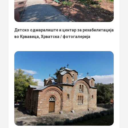
Детско одмаралиште и центар за рехабилитација
во Крвавица, Хрватска / фотогалерија