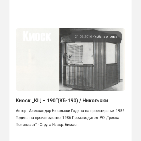
21.06.2016
•
Урбана опрема
Киоск „КЦ – 190“(КБ-190) / Никољски
Автор: Александар Никољски Година на проектирање: 1986
Година на производство: 1986 Производител: РО „Треска -
Полипласт“ - Струга Извор: Бимас...