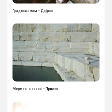
Градски амам – Дојран
Мермерно езеро – Прилеп