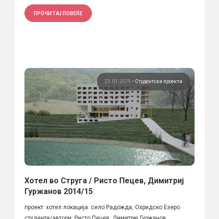
ПРОЧИТАЈ ПОВЕЌЕ
23.01.2015
•
Студентски проекти
Хотел во Струга / Ристо Пецев, Димитриј
Гуржанов 2014/15
проект: хотел локација: село Радожда, Охридско Езеро
студенти/автори: Ристо Пецев, Димитриј Гуржанов