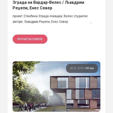
Зграда на Вардар-Велес / Љавдрим
Реџепи, Енес Север
проект: Станбена Зграда локација: Велес студенти/
автори: Љавдрим Реџепи, Енес Север ...
ПРОЧИТАЈ ПОВЕЌЕ
28.01.2015
•
XXI век