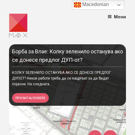
Macedonian
Skip
Мени
to
content
Борба за Влае: Колку зеленило останува ако
Ек
се донесе предлог ДУП-от?
“Г
Ци
КОЛКУ ЗЕЛЕНИЛО ОСТАНУВА АКО СЕ ДОНЕСЕ ПРЕДЛОГ
ани
ДУПОТ? Некои работи треба да се нацртаат за да бидат
Сем
појасни. На следната...
сту
Авт
ПРОЧИТАЈ ПОВЕЌЕ
Уни
П