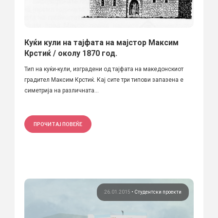
Куќи кули на тајфата на мајстор Максим
Крстиќ / околу 1870 год.
Тип на куќи-кули, изградени од тајфата на македонскиот
градител Максим Крстиќ. Кај сите три типови запазена е
симетрија на различната...
ПРОЧИТАЈ ПОВЕЌЕ
26.01.2015
•
Студентски проекти