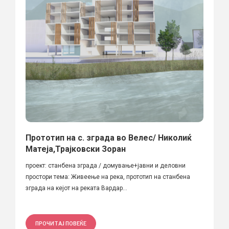
Прототип на с. зграда во Велес/ Николиќ
Матеја,Трајковски Зоран
проект: станбена зграда / домување+јавни и деловни
простори тема: Живеење на река, прототип на станбена
зграда на кејот на реката Вардар...
ПРОЧИТАЈ ПОВЕЌЕ