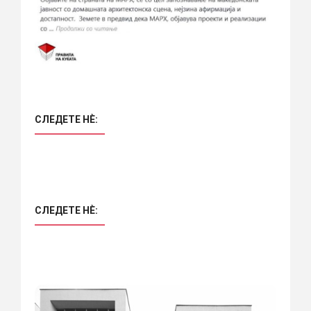
СЛЕДЕТЕ НÈ:
СЛЕДЕТЕ НÈ: