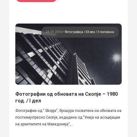
24.01.2015
•
Фотографија
ХХ век / II половина
Фотографии од обновата на Скопје – 1980
год. / I дел
Фотографии од " Skopje", брошура посветена на обновата на
постземјотресно Скопје, издадена од "Унија на асоцијации
на архитектите на Македонија",...