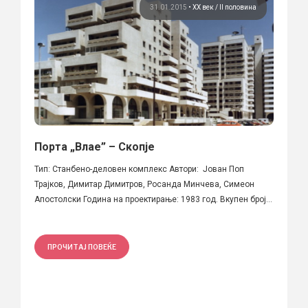
31.01.2015
•
ХХ век / II половина
Порта „Влае” – Скопје
Тип: Станбено-деловен комплекс Автори: Јован Поп
Трајков, Димитар Димитров, Росанда Минчева, Симеон
Апостолски Година на проектирање: 1983 год. Вкупен број...
ПРОЧИТАЈ ПОВЕЌЕ