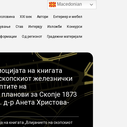
Macedonian
I половина
XXI век
Автори
Ентериер и мебел
жување
Став
Интервју
Изложби
Конкурси
формации
Од регионот
Градежни материјали
моцијата на книгата
 скопскиот железнички
птите на
 планови за Скопје 1873
. д-р Анета Христова-
а на книгата „Влијанието на скопскиот