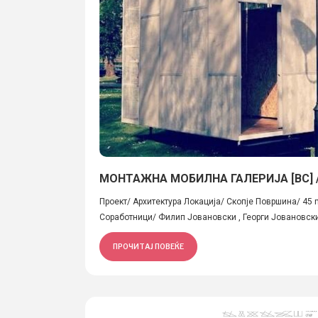
МОНТАЖНА МОБИЛНА ГАЛЕРИЈА [ВС] /
Проект/ Архитектура Локација/ Скопје Површина/ 45
Соработници/ Филип Јовановски , Георги Јовановски.
ПРОЧИТАЈ ПОВЕЌЕ