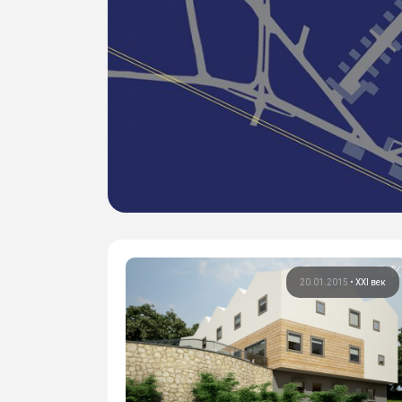
20.01.2015
•
XXI век