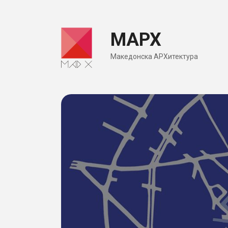
Skip
to
МАРХ
content
Македонска АРХитектура
ницијатива