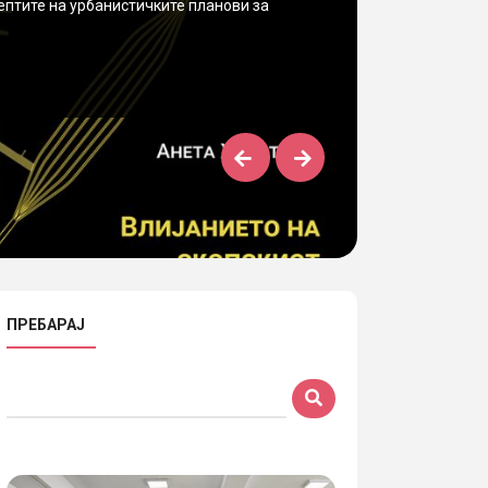
ептите на урбанистичките планови за
ПРЕБАРАЈ