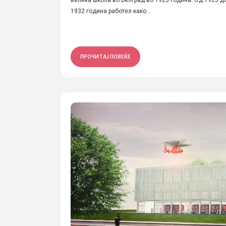
велика школа во Белград во 1925 година. Од 1925 д
1932 година работел како...
ПРОЧИТАЈ ПОВЕЌЕ