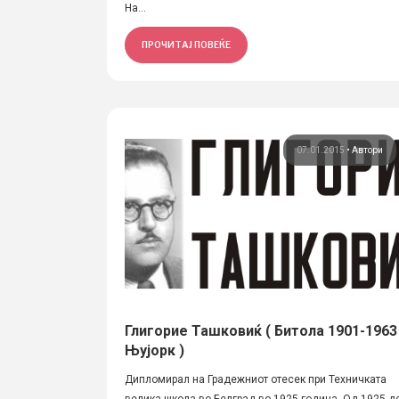
На...
ПРОЧИТАЈ ПОВЕЌЕ
07.01.2015
•
Автори
Глигорие Ташковиќ ( Битола 1901-1963
Њујорк )
Дипломирал на Градежниот отесек при Техничката