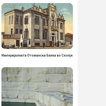
Империјалната Отоманска Банка во Скопје