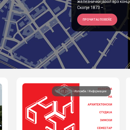
железнички јазол врз конц
Скопје 1873 –...
ПРОЧИТАЈ ПОВЕЌЕ
20.01.2015
•
Изложби
Информации