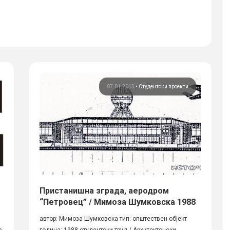
07.01.2015
•
Студентски проекти
Пристанишна зграда, аеродром
“Петровец” / Мимоза Шумковска 1988
автор: Мимоза Шумковска тип: општествен објект