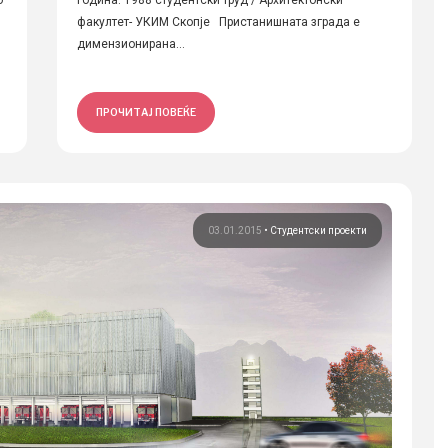
о
година: 1988 студентски труд / Архитектонски
факултет- УКИМ Скопје Пристанишната зграда е
димензионирана...
ПРОЧИТАЈ ПОВЕЌЕ
03.01.2015
•
Студентски проекти