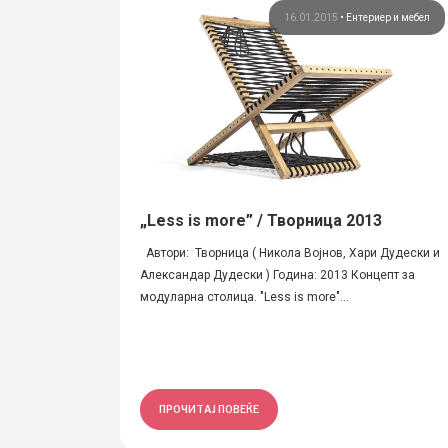
16.01.2015
•
Ентериер и мебел
„Less is more” / Творница 2013
Автори: Творница ( Никола Војнов, Хари Дудески и
Александар Дудески ) Година: 2013 Концепт за
модуларна столица. "Less is more"...
ПРОЧИТАЈ ПОВЕЌЕ