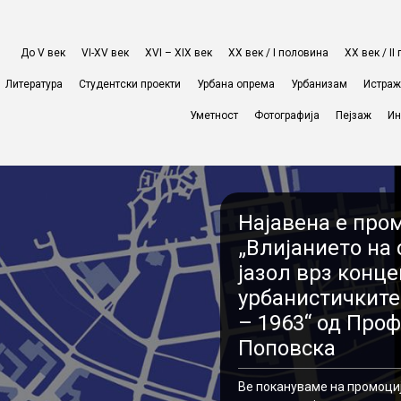
До V век
VI-XV век
XVI – XIX век
ХХ век / I половина
ХХ век / I
Литература
Студентски проекти
Урбана опрема
Урбанизам
Истра
Уметност
Фотографија
Пејзаж
Ин
Најавена е про
„Влијанието на
јазол врз конце
урбанистичките
– 1963“ од Проф
Поповска
Ве покануваме на промоциј