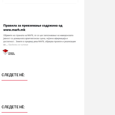
СЛЕДЕТЕ НÈ:
СЛЕДЕТЕ НÈ: