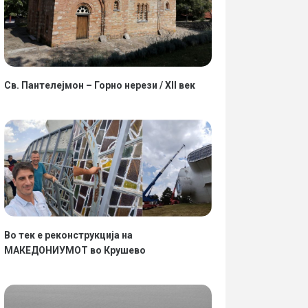
Св. Пантелејмон – Горно нерези / XII век
Во тек е реконструкција на
МАКЕДОНИУМОТ во Крушево