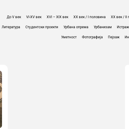
До V век
VI-XV век
XVI – XIX век
ХХ век / I половина
ХХ век / I
Литература
Студентски проекти
Урбана опрема
Урбанизам
Истра
Уметност
Фотографија
Пејзаж
Ин