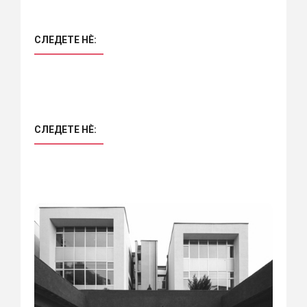
СЛЕДЕТЕ НÈ:
СЛЕДЕТЕ НÈ: