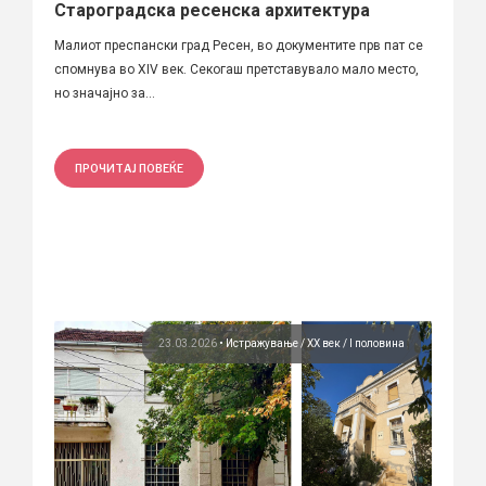
Староградска ресенска архитектура
Малиот преспански град Ресен, во документите прв пат се
спомнува во XIV век. Секогаш претставувало мало место,
но значајно за...
ПРОЧИТАЈ ПОВЕЌЕ
23.03.2026
•
Истражување
ХХ век / I половина