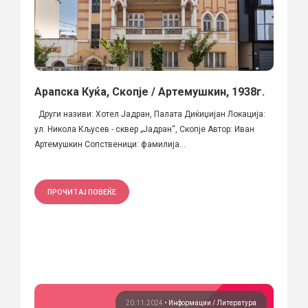
Арапска Куќа, Скопје / Артемушкин, 1938г.
Други називи: Хотел Јадран, Палата Диќиџијан Локација:
ул. Никола Кљусев - сквер „Јадран“, Скопје Автор: Иван
Артемушкин Сопственици: фамилија...
ПРОЧИТАЈ ПОВЕЌЕ
20.11.2024
•
Информации
Литература