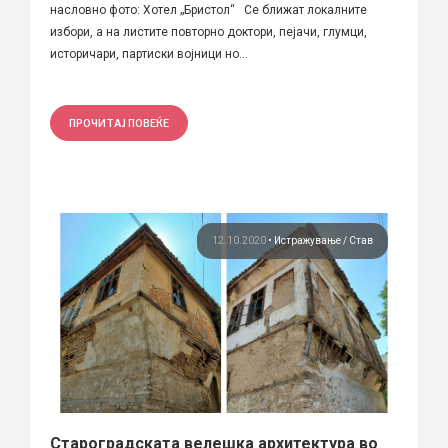
насловно фото: Хотел „Бристол“ Се ближат локалните
избори, а на листите повторно доктори, пејачи, глумци,
историчари, партиски војници но...
ПРОЧИТАЈ ПОВЕЌЕ
12.10.2020
•
Истражување
Став
Староградската велешка архитектура во