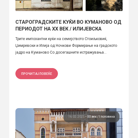
СТАРОГРАДСКИТЕ КУЌИ ВО КУМАНОВО ОД
ПЕРИОДОТ НА XX ВЕК / ИЛИЈЕВСКА
Трите импозантни куќи на семејството Стоиљковиќ,
Џимревски и Илија од Ночкови Формирање на градското
јадро на Куманово Со досегашните истражувања...
ПРОЧИТАЈ ПОВЕЌЕ
16.02.2025
•
ХХ век / I половина