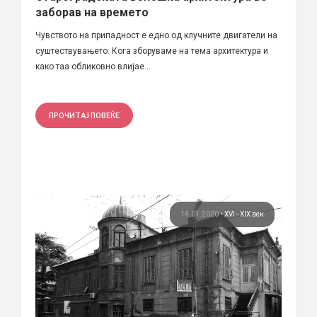
заборав на времето
Чувството на припадност е едно од клучните двигатели на
суштествувањето. Кога зборуваме на тема архитектура и
како таа обликовно влијае...
ПРОЧИТАЈ ПОВЕЌЕ
14.01.2020
•
XVI - XIX век