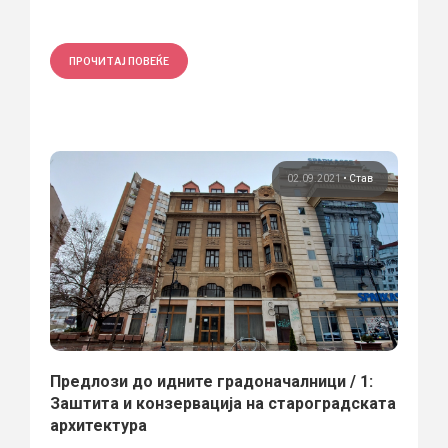
ПРОЧИТАЈ ПОВЕЌЕ
02.09.2021
•
Став
Предлози до идните градоначалници / 1:
Заштита и конзервација на староградската
архитектура