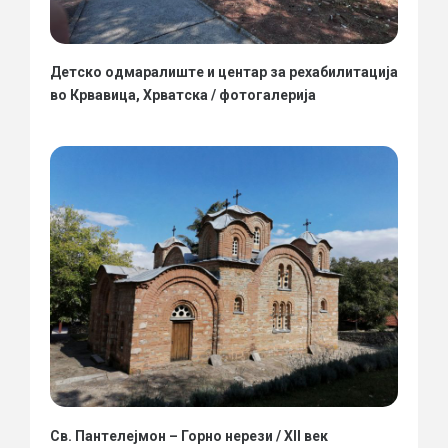
Детско одмаралиште и центар за рехабилитација
во Крвавица, Хрватска / фотогалерија
Св. Пантелејмон – Горно нерези / XII век