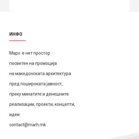
ИНФО
Марх е нет простор
посветен на промоција
на македонската архитектура
пред пошироката јавност,
преку минатите и денешните
реализации, проекти, концепти,
идеи.
contact@marh.mk