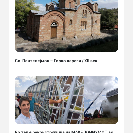
Св. Пантелејмон – Горно нерези / XII век
Во тек е реконструкција на МАКЕДОНИУМОТ во