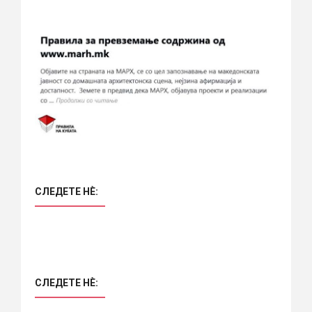
СЛЕДЕТЕ НÈ:
СЛЕДЕТЕ НÈ: