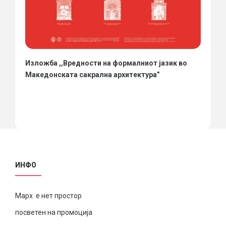
Изложба ,,Вредности на формалниот јазик во
Македонската сакрална архитектура”
ИНФО
Марх е нет простор
посветен на промоција