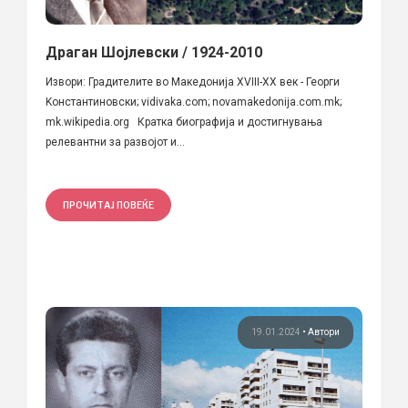
Драган Шојлевски / 1924-2010
Извори: Градителите во Македонија XVIII-XX век - Георги
Kонстантиновски; vidivaka.com; novamakedonija.com.mk;
mk.wikipedia.org Кратка биографија и достигнувања
релевантни за развојот и...
ПРОЧИТАЈ ПОВЕЌЕ
19.01.2024
•
Автори