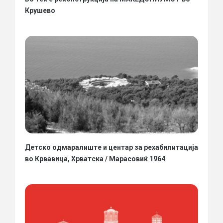
Крушево
Детско одмаралиште и центар за рехабилитација
во Крвавица, Хрватска / Марасовиќ 1964