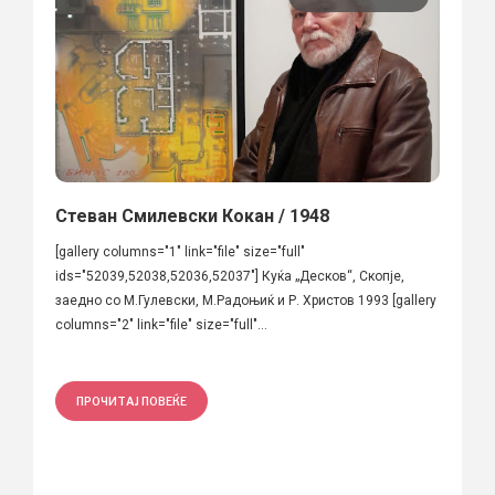
Стеван Смилевски Кокан / 1948
[gallery columns="1" link="file" size="full"
ids="52039,52038,52036,52037"] Куќа „Десков“, Скопје,
заедно со М.Гулевски, М.Радоњиќ и Р. Христов 1993 [gallery
columns="2" link="file" size="full"...
ПРОЧИТАЈ ПОВЕЌЕ