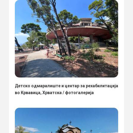
Детско одмаралиште и центар за рехабилитација
во Крвавица, Хрватска / фотогалерија