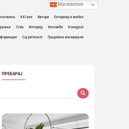
Macedonian
I половина
XXI век
Автори
Ентериер и мебел
жување
Став
Интервју
Изложби
Конкурси
формации
Од регионот
Градежни материјали
ПРЕБАРАЈ