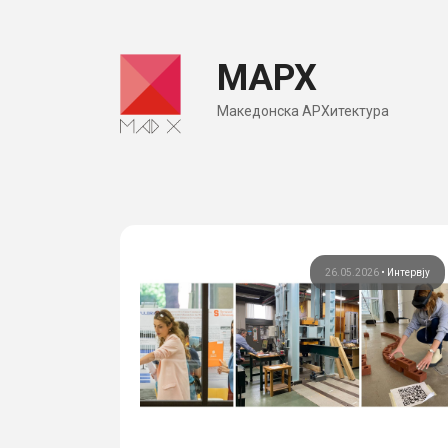
Skip
to
МАРХ
content
Македонска АРХитектура
26.05.2026
•
Интервју