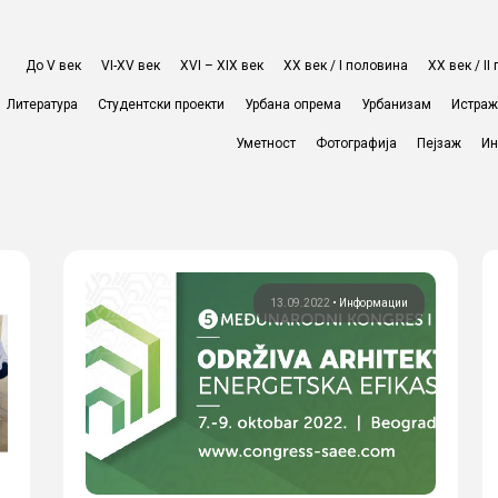
До V век
VI-XV век
XVI – XIX век
ХХ век / I половина
ХХ век / I
Литература
Студентски проекти
Урбана опрема
Урбанизам
Истра
Уметност
Фотографија
Пејзаж
Ин
13.09.2022
•
Информации