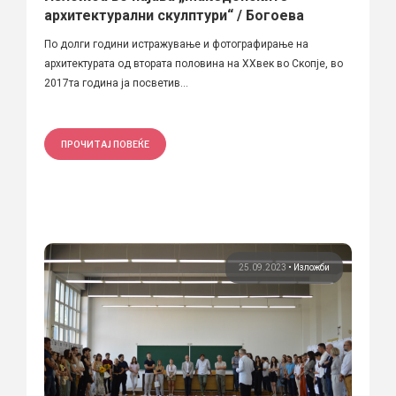
архитектурални скулптури“ / Богоева
По долги години истражување и фотографирање на
архитектурата од втората половина на ХХвек во Скопје, во
2017та година ја посветив...
ПРОЧИТАЈ ПОВЕЌЕ
25.09.2023
•
Изложби