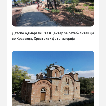
Детско одмаралиште и центар за рехабилитација
во Крвавица, Хрватска / фотогалерија