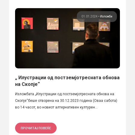
01.01.2024
•
Изложби
„ Илустрации од постземјотресната обнова
на Скопје“
Изложбата „Илустрации од постземјотресната обнова на
Скопје“беше отворена на 30.12.2023 година (Оваа сабота)
во 14 часот, во новиот алтернативен културен...
ПРОЧИТАЈ ПОВЕЌЕ