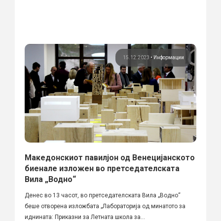
15.12.2023
•
Информации
Македонскиот павилјон од Венецијанското
биенале изложен во претседателската
Вила „Водно“
Денес во 13 часот, во претседателската Вила „Водно“
беше отворена изложбата „Лабораторија од минатото за
иднината: Приказни за Летната школа за...