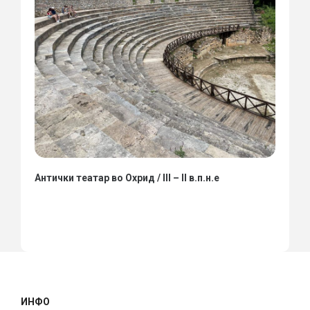
Антички театар во Охрид / III – II в.п.н.е
ИНФО