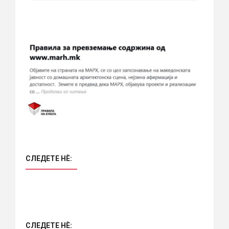
СЛЕДЕТЕ НÈ:
СЛЕДЕТЕ НÈ: