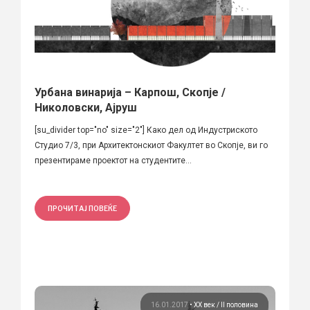
Урбана винарија – Карпош, Скопје /
Николовски, Ајруш
[su_divider top="no" size="2"] Како дел од Индустриското
Студио 7/3, при Архитектонскиот Факултет во Скопје, ви го
презентираме проектот на студентите...
ПРОЧИТАЈ ПОВЕЌЕ
16.01.2017
•
ХХ век / II половина