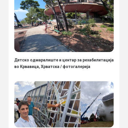
Детско одмаралиште и центар за рехабилитација
во Крвавица, Хрватска / фотогалерија