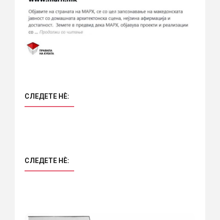
СЛЕДЕТЕ НÈ:
СЛЕДЕТЕ НÈ: