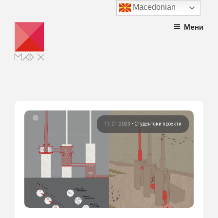
Macedonian
Skip
Мени
to
content
17.01.2023
•
Студентски проекти