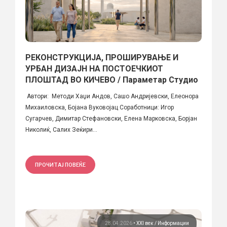
РЕКОНСТРУКЦИЈА, ПРОШИРУВАЊЕ И
УРБАН ДИЗАЈН НА ПОСТОЕЧКИОТ
ПЛОШТАД ВО КИЧЕВО / Параметар Студио
Автори: Методи Хаџи Андов, Сашо Андријевски, Елеонора
Михаиловска, Бојана Вуковојац Соработници: Игор
Сугарчев, Димитар Стефановски, Елена Марковска, Борјан
Николиќ, Салих Зеќири...
ПРОЧИТАЈ ПОВЕЌЕ
28.04.2026
•
XXI век
Информации