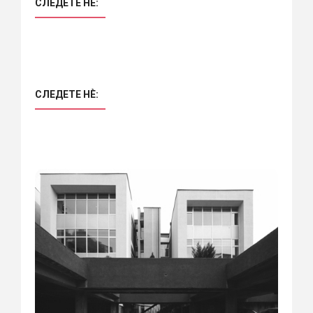
СЛЕДЕТЕ НÈ:
СЛЕДЕТЕ НÈ: