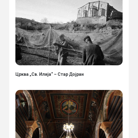
Црква „Св. Илија“ – Стар Дојран