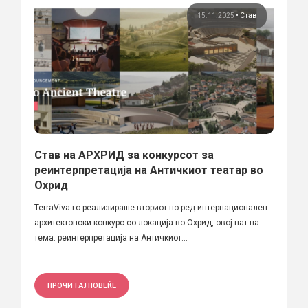
15.11.2025
•
Став
Став на АРХРИД за конкурсот за
реинтерпретација на Античкиот театар во
Охрид
TerraViva го реализираше вториот по ред интернационален
архитектонски конкурс со локација во Охрид, овој пат на
тема: реинтерпретација на Античкиот...
ПРОЧИТАЈ ПОВЕЌЕ