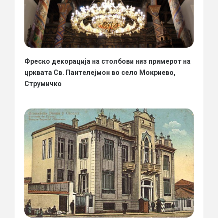
Фреско декорација на столбови низ примерот на
црквата Св. Пантелејмон во село Мокриево,
Струмичко