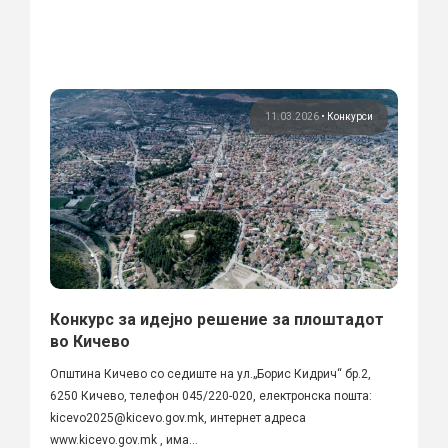
11.03.2026
•
Конкурси
Конкурс за идејно решение за плоштадот
во Кичево
Општина Кичево со седиште на ул.„Борис Кидрич“ бр.2,
6250 Кичево, телефон 045/220-020, електронска пошта:
kicevo2025@kicevo.gov.mk, интернет адреса
www.kicevo.gov.mk , има...