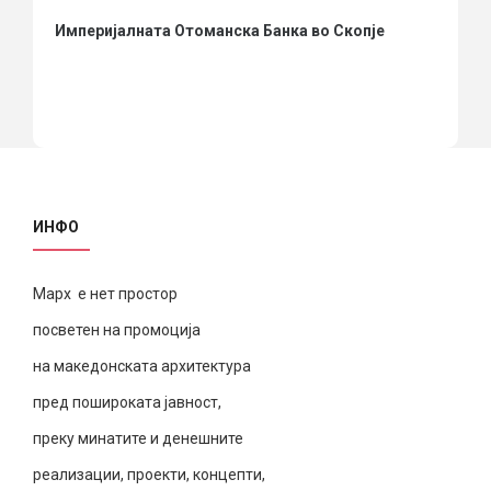
Империјалната Отоманска Банка во Скопје
ИНФО
Марх е нет простор
посветен на промоција
на македонската архитектура
пред пошироката јавност,
преку минатите и денешните
реализации, проекти, концепти,