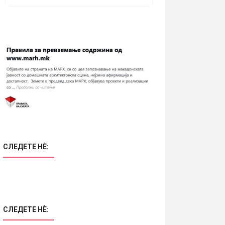
СЛЕДЕТЕ НÈ:
СЛЕДЕТЕ НÈ: