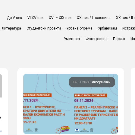
До V век
VI-XV век
XVI – XIX век
ХХ век / I половина
ХХ век / I
Литература
Студентски проекти
Урбана опрема
Урбанизам
Истра
Уметност
Фотографија
Пејзаж
Ин
04.11.2024
•
Информации