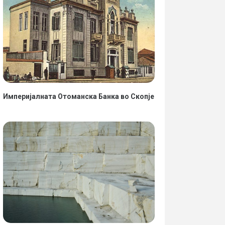
Империјалната Отоманска Банка во Скопје