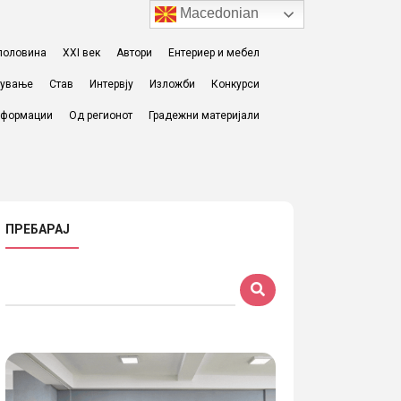
Macedonian
I половина
XXI век
Автори
Ентериер и мебел
жување
Став
Интервју
Изложби
Конкурси
формации
Од регионот
Градежни материјали
ПРЕБАРАЈ