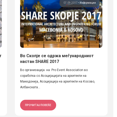
07.09.2017
•
Информации
т
Во Скопје се одржа меѓународниот
настан SHARE 2017
а
Во организација на Pro Event Association во
соработка со Асоцијацијата на архитекти на
Македонија, Асоцијација на архитекти на Косово,
Албанската...
ПРОЧИТАЈ ПОВЕЌЕ