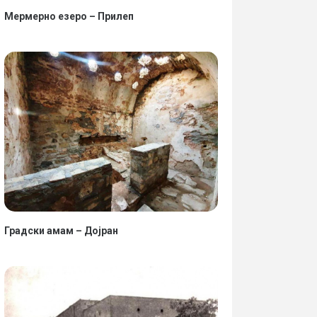
Мермерно езеро – Прилеп
Градски амам – Дојран