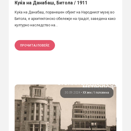
Куќа на Данабаш, Битола / 1911
Куќа на Данабаш, поранешен објект на Народниот музеј во
Битола, е архитектонско обележје на градот, заведена како
културно наследство на...
ПРОЧИТАЈ ПОВЕЌЕ
30.09.2024
•
ХХ век / I половина