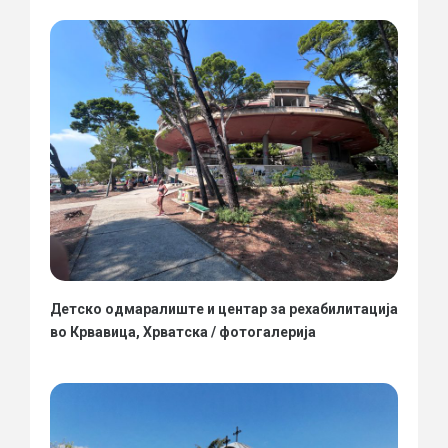
Детско одмаралиште и центар за рехабилитација
во Крвавица, Хрватска / фотогалерија