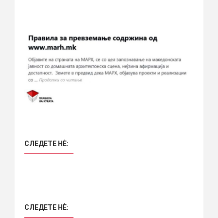
СЛЕДЕТЕ НÈ:
СЛЕДЕТЕ НÈ: