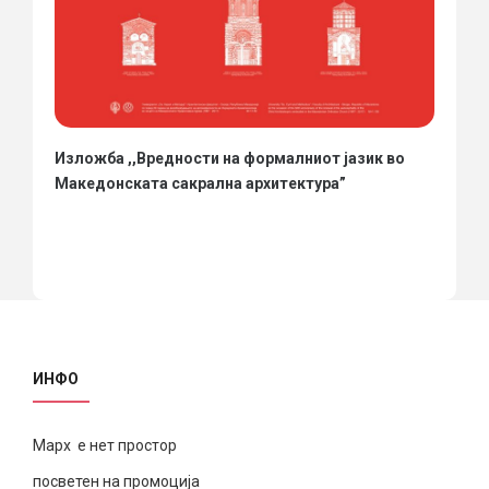
Изложба ,,Вредности на формалниот јазик во
Македонската сакрална архитектура”
ИНФО
Марх е нет простор
посветен на промоција