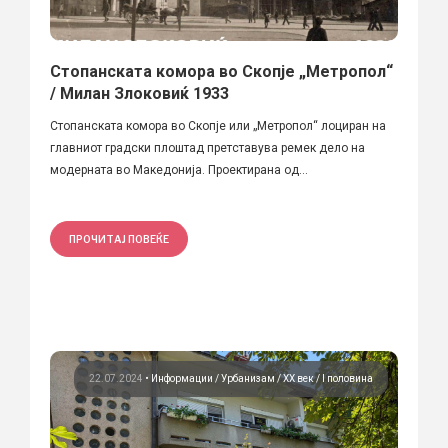
Стопанската комора во Скопје „Метропол“
/ Милан Злоковиќ 1933
Стопанската комора во Скопје или „Метропол“ лоциран на
главниот градски плоштад претставува ремек дело на
модерната во Македонија. Проектирана од...
ПРОЧИТАЈ ПОВЕЌЕ
22.07.2024
•
Информации
Урбанизам
ХХ век / I половина