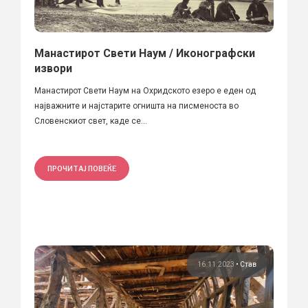
Манастирот Свети Наум / Иконографски
извори
Манастирот Свети Наум на Охридското езеро е еден од
најважните и најстарите огништа на писменоста во
Словенскиот свет, каде се...
ПРОЧИТАЈ ПОВЕЌЕ
16.11.2023
•
Став