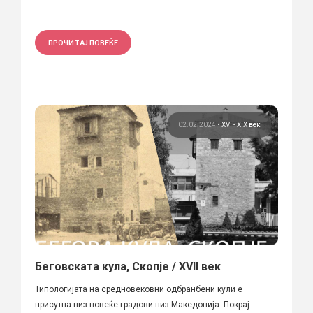
ПРОЧИТАЈ ПОВЕЌЕ
02.02.2024
•
XVI - XIX век
Беговската кула, Скопје / XVII век
Типологијата на средновековни одбранбени кули е
присутна низ повеќе градови низ Македонија. Покрај