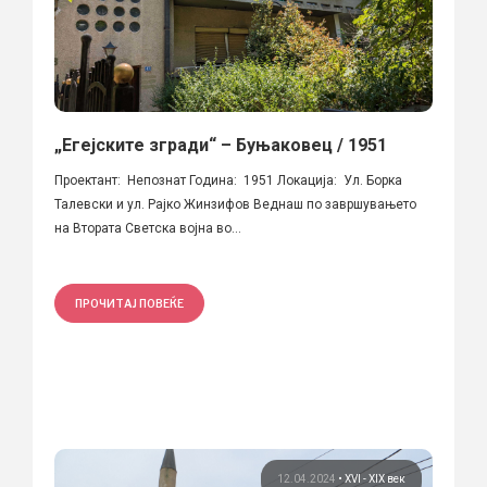
„Егејските згради“ – Буњаковец / 1951
Проектант: Непознат Година: 1951 Локација: Ул. Борка
Талевски и ул. Рајко Жинзифов Веднаш по завршувањето
на Втората Светска војна во...
ПРОЧИТАЈ ПОВЕЌЕ
12.04.2024
•
XVI - XIX век