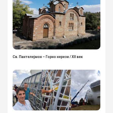
Св. Пантелејмон – Горно нерези / XII век