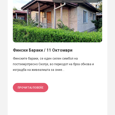
Фински Бараки / 11 Октомври
Финските бараки, се еден силен симбол на
постземјотресно Скопје, во периодот на брза обнова и
изградба на живеалишта за оние...
ПРОЧИТАЈ ПОВЕЌЕ