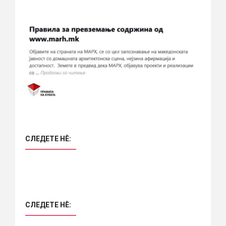
СЛЕДЕТЕ НÈ:
СЛЕДЕТЕ НÈ: