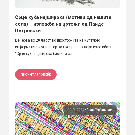
Срце куќа најширока (мотиви од нашите
села) – изложба на цртежи од Панде
Петровски
Вечерва во 20 часот во просториите на Културно
информативниот центар во Скопје се отвора изложбата
“Срце куќа најширока (мотиви од...
ПРОЧИТАЈ ПОВЕЌЕ
19.04.2023
•
Став
Урбанизам