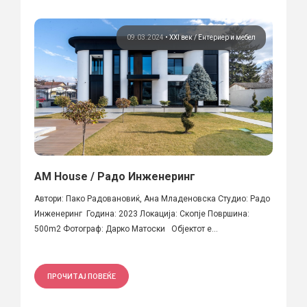
09.03.2024
•
XXI век
Ентериер и мебел
AM House / Радо Инженеринг
Автори: Пако Радовановиќ, Ана Младеновска Студио: Радо
Инженеринг Година: 2023 Локација: Скопје Површина:
500m2 Фотограф: Дарко Матоски Објектот е...
ПРОЧИТАЈ ПОВЕЌЕ