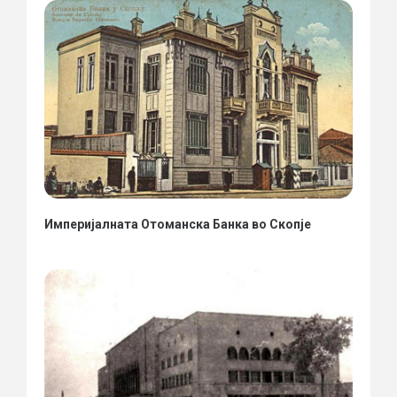
Империјалната Отоманска Банка во Скопје