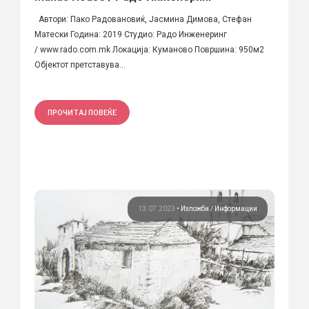
Автори: Пако Радовановиќ, Јасмина Димова, Стефан
Матески Година: 2019 Студио: Радо Инженеринг
/ www.rado.com.mk Локација: Куманово Површина: 950м2
Објектот претставува...
ПРОЧИТАЈ ПОВЕЌЕ
13.07.2023
•
Изложби
Информации