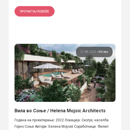
ПРОЧИТАЈ ПОВЕЌЕ
21.08.2023
•
XXI век
Вила во Соње / Helena Mojsic Architects
Година на проектирање: 2022 Локација: Скопје, населба
Горно Соње Автори: Хелена Мојсиќ Соработници: Филип