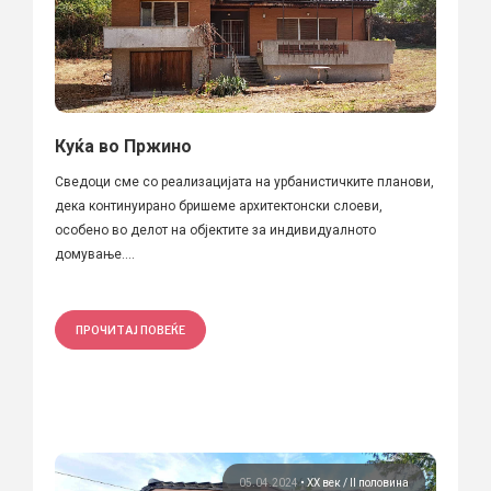
Куќа во Пржино
Сведоци сме со реализацијата на урбанистичките планови,
дека континуирано бришеме архитектонски слоеви,
особено во делот на објектите за индивидуалното
домување....
ПРОЧИТАЈ ПОВЕЌЕ
05.04.2024
•
ХХ век / II половина