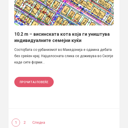
10.2 m – висинската кота која ги уништува
индивидуалните семејни куќи
Состојбата со урбанизмот во Македонија е одамна дебата
без среќен крај. Најцелосната слика се доживува во Скопје
каде сите форми...
ПРОЧИТАЈ ПОВЕЌЕ
1
2
Следна