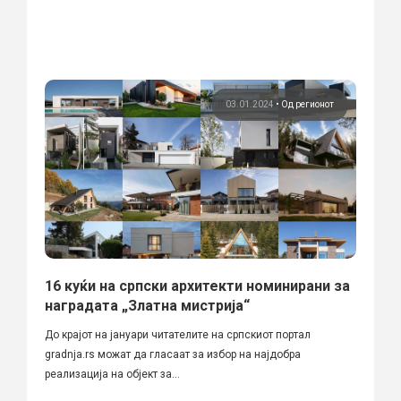
03.01.2024
•
Од регионот
16 куќи на српски архитекти номинирани за
наградата „Златна мистрија“
До крајот на јануари читателите на српскиот портал
gradnja.rs можат да гласаат за избор на најдобра
реализација на објект за...