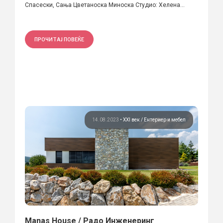
Спасески, Сања Цветаноска Миноска Студио: Хелена...
ПРОЧИТАЈ ПОВЕЌЕ
14.08.2023
•
XXI век
Ентериер и мебел
Manas House / Радо Инженеринг