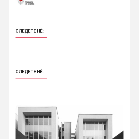
СЛЕДЕТЕ НÈ:
СЛЕДЕТЕ НÈ: