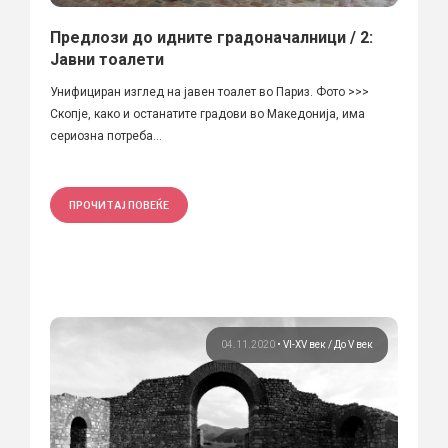
Предлози до идните градоначалници / 2:
Јавни тоалети
Унифициран изглед на јавен тоалет во Париз. Фото >>>
Скопје, како и останатите градови во Македонија, има
сериозна потреба...
ПРОЧИТАЈ ПОВЕЌЕ
04.11.2020
•
VI-XV век
До V век