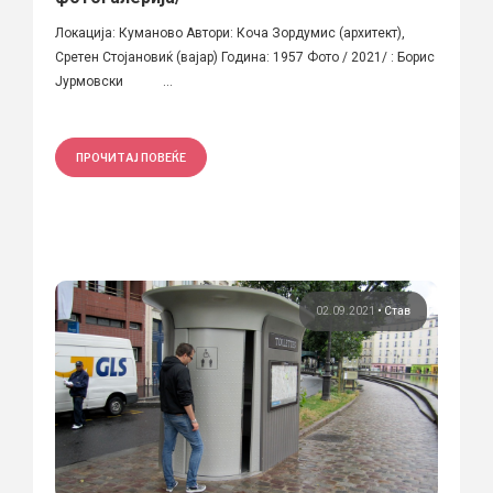
Локација: Куманово Автори: Коча Зордумис (архитект),
Сретен Стојановиќ (вајар) Година: 1957 Фото / 2021/ : Борис
Јурмовски ...
ПРОЧИТАЈ ПОВЕЌЕ
02.09.2021
•
Став