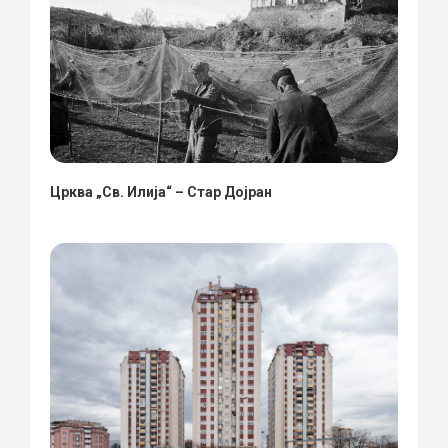
Црква „Св. Илија“ – Стар Дојран