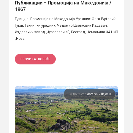
Публикации – Промоција на Македонија /
1967
Едиција: Промоција на Македонија Уредник: Олга Ѓурѓевиќ-
Ѓукиќ Технички уредник: Чедомир Цветковиќ Издавач:
Издавачки завод „Југославија“, Београд, Немањина 34 НИП
„Нова...
ПРОЧИТАЈ ПОВЕЌЕ
05.06.2025
•
До V век
Пејсаж