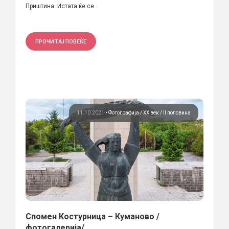
Приштина. Истата ќе се...
ПРОЧИТАЈ ПОВЕЌЕ
11.10.2021
•
Фотографија
ХХ век / II половина
Спомен Костурница – Куманово /
фотогалерија/