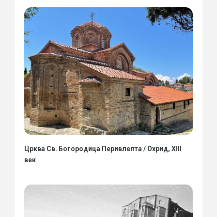
Црква Св. Богородица Перивлепта / Охрид, XIII
век