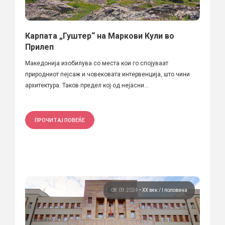
Карпата „Гуштер“ на Маркови Кули во
Прилеп
Македонија изобилува со места кои го спојуваат
природниот пејсаж и човековата интервенција, што чини
архитектура. Таков предел кој од нејасни...
ПРОЧИТАЈ ПОВЕЌЕ
08.09.2024
•
ХХ век / I половина