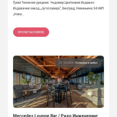
Ѓукиќ Технички уредник: Чедомир Цветковиќ Издавач:
Издавачки завод „Југославија“, Београд, Немањина 34 НИП
„Нова...
ПРОЧИТАЈ ПОВЕЌЕ
01.10.2025
•
Ентериер и мебел
Mercedes Lounge Bar / Радо Инженеринг