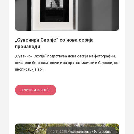
„Сувенири Скопје“ со нова серија
производи
„Сувенири Скопје“ подготвува нова серија на фотографии,
печатени бетонски плочи и за прв пат маички и блузони, со
инспирација во...
ПРОЧИТАЈ ПОВЕЌЕ
10.11.2025
•
Урбана опрема
Фотографија