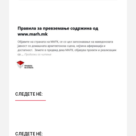
СЛЕДЕТЕ НÈ:
СЛЕДЕТЕ НÈ: