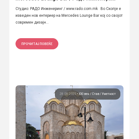
Студио: РАДО Инженеринг / www.rado.com.mk Во Скопје е
изведен нов ентериер на Mercedes Lounge Bar кој со својот
современ дизајн...
ПРОЧИТАЈ ПОВЕЌЕ
28.09.2025
•
XXI век
Став
Уметност