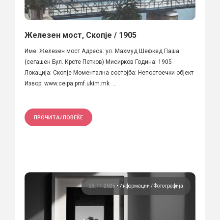
Железен мост, Скопје / 1905
Име: Железен мост Aдреса: ул. Махмуд Шефкед Паша
(сегашен Бул. Крсте Петков) Мисирков Година: 1905
Локација: Скопје Моментална состојба: Непостоечки објект
Извор: www.ceipa.pmf.ukim.mk ...
ПРОЧИТАЈ ПОВЕЌЕ
23.11.2025
•
Информации
Фотографија