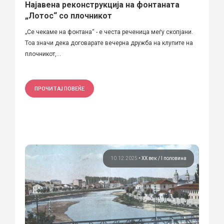
Најавена реконструкција на фонтаната
„Лотос“ со плочникот
„Се чекаме на фонтана“ - е честа реченица меѓу скопјани.
Тоа значи дека договарате вечерна дружба на клупите на
плочникот,...
ПРОЧИТАЈ ПОВЕЌЕ
10.12.2025
•
ХХ век / I половина