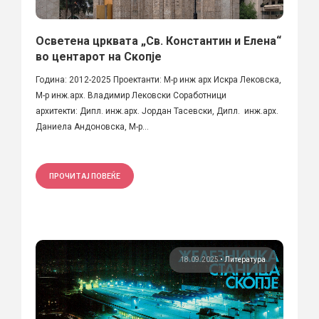
Осветена црквата „Св. Константин и Елена“
во центарот на Скопје
Година: 2012-2025 Проектанти: М-р инж арх Искра Лековска,
М-р инж.арх. Владимир Лековски Соработници
архитекти: Дипл. инж.арх. Јордан Тасевски, Дипл. инж.арх.
Даниела Андоновска, М-р...
ПРОЧИТАЈ ПОВЕЌЕ
18.09.2025
•
Литература