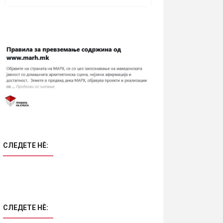
СЛЕДЕТЕ НÈ:
СЛЕДЕТЕ НÈ: