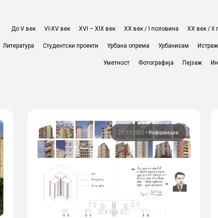
До V век
VI-XV век
XVI – XIX век
ХХ век / I половина
ХХ век / I
Литература
Студентски проекти
Урбана опрема
Урбанизам
Истра
Уметност
Фотографија
Пејзаж
Ин
25.10.2025
•
Информации