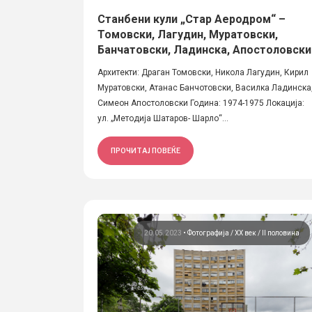
Станбени кули „Стар Аеродром“ –
Томовски, Лагудин, Муратовски,
Банчатовски, Ладинска, Апостоловски
Архитекти: Драган Томовски, Никола Лагудин, Кирил
Муратовски, Атанас Банчотовски, Василка Ладинска
Симеон Апостоловски Година: 1974-1975 Локација:
ул. „Методија Шатаров- Шарло“...
ПРОЧИТАЈ ПОВЕЌЕ
20.05.2023
•
Фотографија
ХХ век / II половина