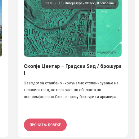
29.05.2017
•
Литература
ХХ век / II половина
Скопје Центар – Градски Ѕид / брошура
I
Заводот за станбено - комунално стопанисување на
главниот град, во периодот на обновата на
постземјотресно Скопје, преку брошури ги архивирал...
ПРОЧИТАЈ ПОВЕЌЕ