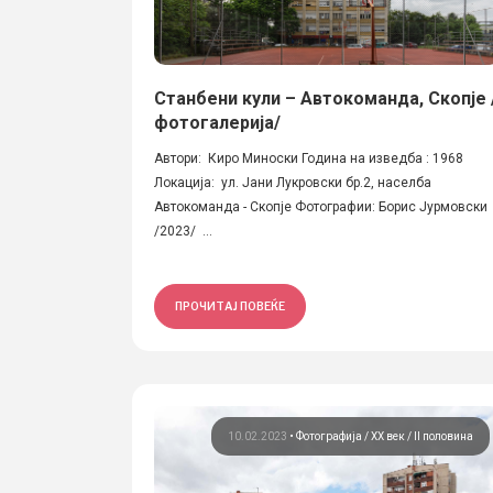
Станбени кули – Автокоманда, Скопје 
фотогалерија/
Автори: Киро Миноски Година на изведба : 1968
Локација: ул. Јани Лукровски бр.2, населба
Автокоманда - Скопје Фотографии: Борис Јурмовски
/2023/ ...
ПРОЧИТАЈ ПОВЕЌЕ
10.02.2023
•
Фотографија
ХХ век / II половина