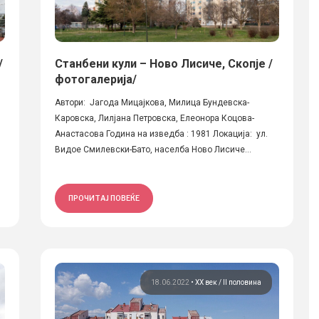
/
Станбени кули – Ново Лисиче, Скопје /
фотогалерија/
Автори: Јагода Мицајкова, Милица Бундевска-
Каровска, Лилјана Петровска, Елеонора Коцова-
Анастасова Година на изведба : 1981 Локација: ул.
Видое Смилевски-Бато, населба Ново Лисиче...
ПРОЧИТАЈ ПОВЕЌЕ
18.06.2022
•
ХХ век / II половина