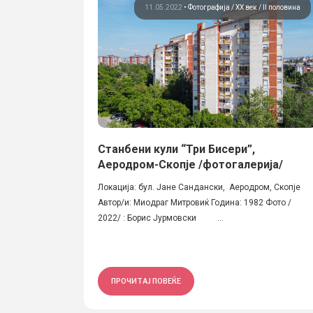
11.05.2022
•
Фотографија
ХХ век / II половина
Станбени кули “Три Бисери”,
Аеродром-Скопје /фотогалерија/
Локација: бул. Јане Сандански, Аеродром, Скопје
Автор/и: Миодраг Митровиќ Година: 1982 Фото /
2022/ : Борис Јурмовски ...
ПРОЧИТАЈ ПОВЕЌЕ