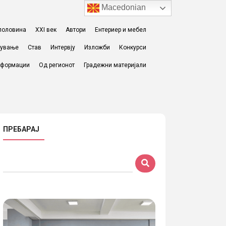
Macedonian
I половина
XXI век
Автори
Ентериер и мебел
жување
Став
Интервју
Изложби
Конкурси
формации
Од регионот
Градежни материјали
ПРЕБАРАЈ