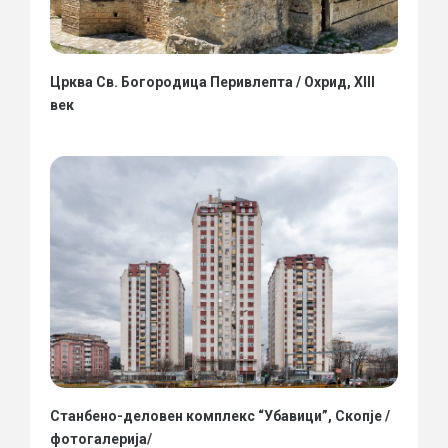
Црква Св. Богородица Перивлепта / Охрид, XIII
век
Станбено-деловен комплекс “Убавици”, Скопје /
фотогалерија/