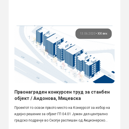
13.06.2020
•
XXI век
Првонаграден конкурсен труд за станбен
објект / Андонова, Мицевска
Проектот го освои првото место на Конкурсот за избор на
идејно решение за објект ГП 04.01 Јужен дел-централно
градско подрачје во Скопје распишан од Акционерско...