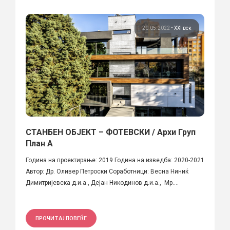
20.05.2022
•
XXI век
СТАНБЕН ОБЈЕКТ – ФОТЕВСКИ / Архи Груп
План А
Година на проектирање: 2019 Година на изведба: 2020-2021
Автор: Др. Оливер Петроски Соработници: Весна Ниниќ
Димитријевска д.и.а., Дејан Никодинов д.и.а., Мр....
ПРОЧИТАЈ ПОВЕЌЕ