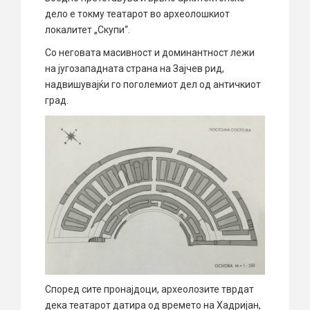
дело е токму театарот во археолошкиот
локалитет „Скупи“.
Со неговата масивност и доминантност лежи
на југозападната страна на Зајчев рид,
надвишувајќи го поголемиот дел од античкиот
град.
Според сите пронајдоци, археолозите тврдат
дека театарот датира од времето на Хадријан,