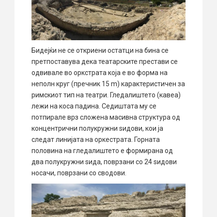
Бидејќи не се откриени остатци на бина се
претпоставува дека театарските престави се
одвивале во оркстрата која е во форма на
неполн круг (пречник 15 m) карактеристичен за
римскиот тип на театри. Гледалиштето (кавеа)
лежи на коса падина. Седиштата му се
потпирале врз сложена масивна структура од
концентрични полукружни sидови, кои ја
следат линијата на оркестрата. Горната
половина на гледалиштето е формирана од
два полукружни sида, поврзани со 24 sидови
носачи, поврзани со сводови.