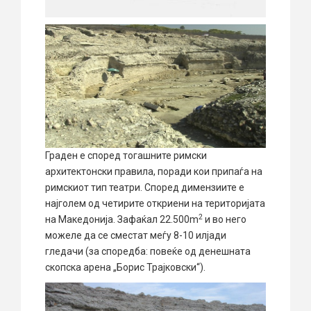
Граден е според тогашните римски
архитектонски правила, поради кои припаѓа на
римскиот тип театри. Според димензиите е
најголем од четирите откриени на територијата
2
на Македонија. Зафаќал 22.500m
и во него
можеле да се сместат меѓу 8-10 илјади
гледачи (за споредба: повеќе од денешната
скопска арена „Борис Трајковски“).