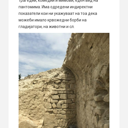
трагедии, комедии и мимови, еден вид на
пантомима. Има одредени индиректни
показатели кои ни укажуваат на тоа дека
можеби имало крвожедни борби на
гладијатори, на животни и сл.