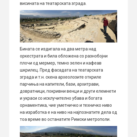
висината на театарската зграда.
Бината се издигала на два метра над
оркестрата и била обложена со разнобојни
плочи од мермер, темно зелен и кафеав
шкрилец. Пред фасадата на театарската
зграда и т.н. скена археолозите откриле
парчиња на капители, бази, архитрави,
довратници, покривни венци и други елемнети
и украси со исклучително убава и богата
орнаментика, чие уметничко и техничко ниво
на изработка е на ниво на најпознатите дела од
тоа време во останатите Римски метрополи.