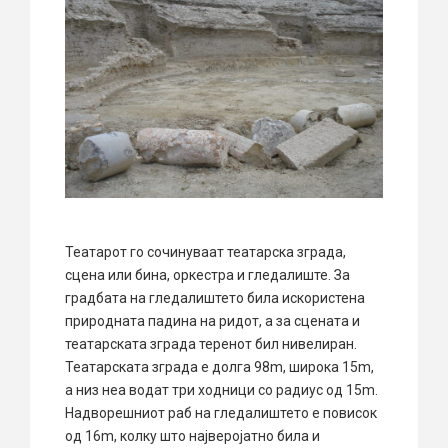
Театарот го сочинуваат театарска зграда,
сцена или бина, оркестра и гледалиште. За
градбата на гледалиштето била искористена
природната падина на ридот, а за сцената и
театарската зграда теренот бил нивелиран.
Театарската зграда е долга 98m, широка 15m,
а низ неа водат три ходници со радиус од 15m.
Надворешниот раб на гледалиштето е повисок
од 16m, колку што најверојатно била и