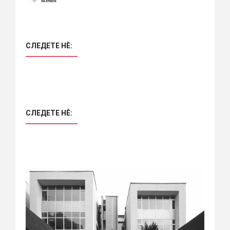
СЛЕДЕТЕ НÈ:
СЛЕДЕТЕ НÈ: