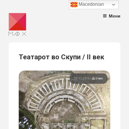
Macedonian
Skip
Мени
to
content
Театарот во Скупи / II век
22.11.2016
•
До V век