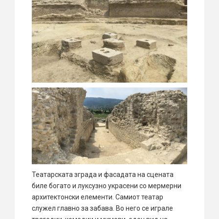
Театарската зграда и фасадата на сцената
биле богато и луксузно украсени со мермерни
архитектонски елементи. Самиот театар
служел главно за забава. Во него се играле