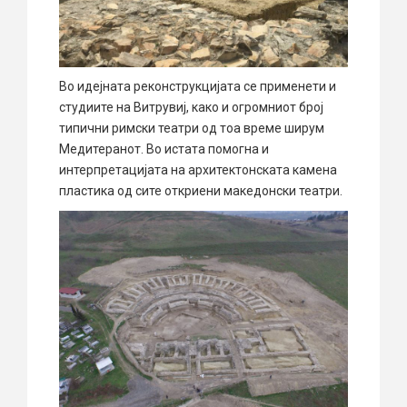
Во идејната реконструкцијата се применети и
студиите на Витрувиј, како и огромниот број
типични римски театри од тоа време ширум
Медитеранот. Во истата помогна и
интерпретацијата на архитектонската камена
пластика од сите откриени македонски театри.