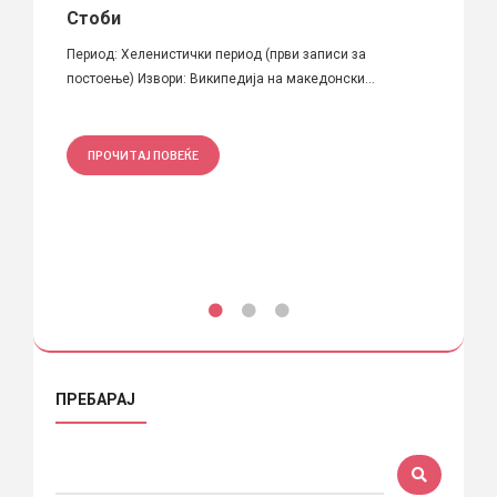
Стоби
Барг
Период: Хеленистички период (први записи за
Перод:
д
постоење) Извори: Википедија на македонски...
Википе
ПРОЧИТАЈ ПОВЕЌЕ
ПРО
ПРЕБАРАЈ