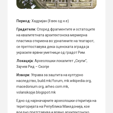
Период:
Хадријан (II век од н.е)
Градители:
Според фрагментите и остатоците
на квалитетната архитектонска мермерна
пластика откриенa во урнатините на театарот,
се претпоставува дека сценската зграда ја
украсиле врвни уметници од градот Рим.
Локација:
Археолошки локалитет „Скупи“,
Зајчев Рид – Скопје
Извори:
Управа за заштита на културно
наследство, build.mk/forum, mk.wikipedia.org,
macedonium.org, arheo.com.mk,
volanskopje.blogspot.mk
Едно од најзначајните археолошки откритија на
територијата на Република Македонија, кое
воедно претставува и врвно архитектонско