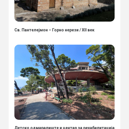
Св. Пантелејмон – Горно нерези / XII век
Детско одмаралиште и центар за рехабилитација