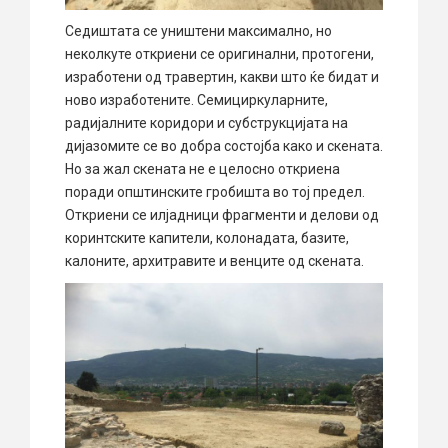
Седиштата се уништени максимално, но
неколкуте откриени се оригинални, протогени,
изработени од травертин, какви што ќе бидат и
ново изработените. Семициркуларните,
радијалните коридори и субструкцијата на
дијазомите се во добра состојба како и скената.
Но за жал скената не е целосно откриена
поради општинските гробишта во тој предел.
Откриени се илјадници фрагменти и делови од
коринтските капители, колонадата, базите,
калоните, архитравите и венците од скената.