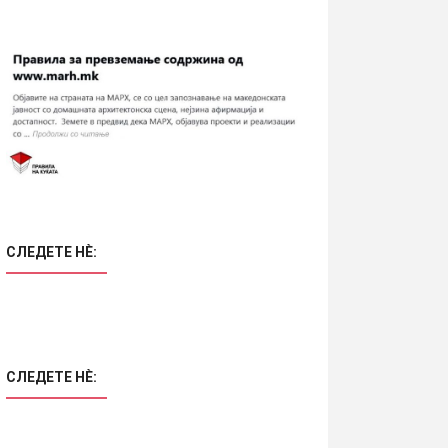
СЛЕДЕТЕ НÈ:
СЛЕДЕТЕ НÈ: