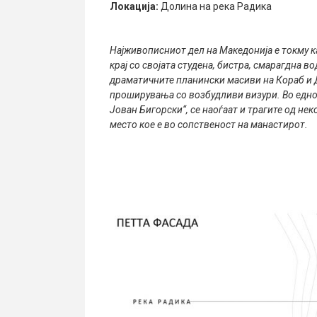
Локација:
Долина на река Радика
Најживописниот дел на Македонија е токму к
крај со својата студена, бистра, смарагдна 
драматичните планински масиви на Кораб и Д
проширувања со возбудливи визури. Во едно
Јован Бигорски“, се наоѓаат и трагите од не
место кое е во сопственост на манастирот.