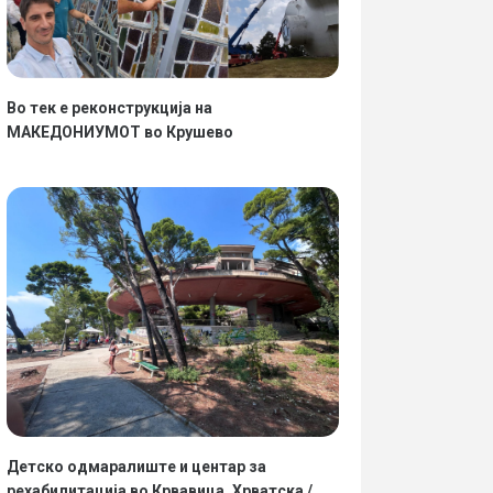
Во тек е реконструкција на
МАКЕДОНИУМОТ во Крушево
Детско одмаралиште и центар за
рехабилитација во Крвавица, Хрватска /