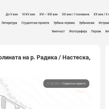
До V век
VI-XV век
XVI – XIX век
ХХ век / I половина
ХХ век / I
Литература
Студентски проекти
Урбана опрема
Урбанизам
Истра
Уметност
Фотографија
Пејзаж
Ин
лината на р. Радика / Настеска,
17.05.2021
•
Студентски проекти