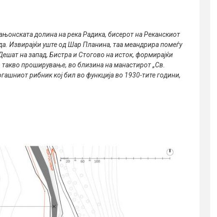
ањонската долина на река Радика, бисерот на Реканскиот
вода. Извирајќи уште од Шар Планина, таа меандрира помеѓу
ешат на запад, Бистра и Стогово на исток, формирајќи
 такво проширување, во близина на манастирот „Св.
когашниот рибник кој бил во функција во 1930-тите години,