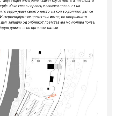
тавува еден интегрален зафат кој се протега низ целата
ција. Како главен правец е запазен правецот на
и го задржуваат своето место, на кои во долниот дел се
Интервенцијата се протега на исток, во површината
т дел, западнo од рибникот претставува мочурлива почва,
ободно движење по органски патеки.