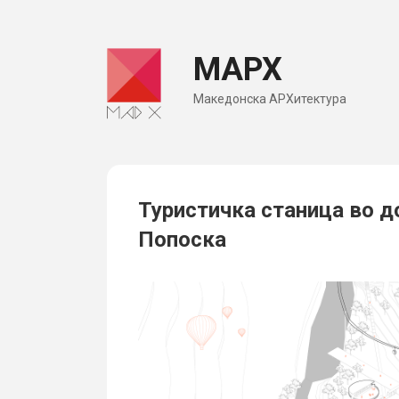
Skip
to
МАРХ
content
Македонска АРХитектура
Туристичка станицa во до
Попоска