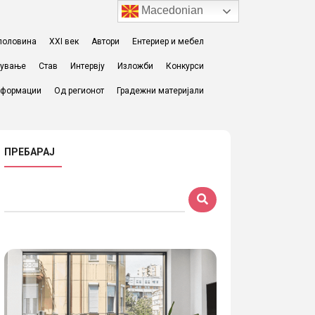
Macedonian
I половина
XXI век
Автори
Ентериер и мебел
жување
Став
Интервју
Изложби
Конкурси
формации
Од регионот
Градежни материјали
ПРЕБАРАЈ