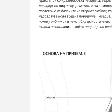
Пристапот кон разбработка на задачата претс
локација, во вид на супрематистичка компози
протегање на базените на стариот рибник, ко
надоврзува нова водена површина – езерце. 
помеѓу рибникот и патот, бидејќи останатио
склона на поплави, во која е предвидено сл