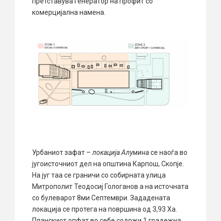
претставува генератор на профит со
комерцијална намена.
Урбаниот зафат –
локација Алумина
се наоѓа во
југоисточниот дел на општина Карпош, Скопје.
На југ таа се граничи со собирната улица
Митрополит Теодосиј Гологанов а на источната
со булеварот 8ми Септември. Зададената
локација се протега на површина од 3,93 Ха.
Планскиот опфат во себе содржи 1 градежна