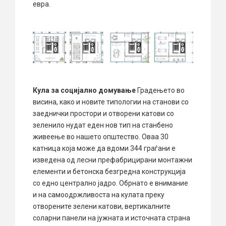
евра.
Кула за социјално домување
Градењето во
висина, како и новите типологии на станови со
заеднички простори и отворени катови со
зеленило нудат еден нов тип на станбено
живеење во нашето општество. Оваа 30
катница која може да вдоми 344 граѓани е
изведена од лесни префабрицирани монтажни
елементи и бетонска безгредна конструкција
со едно централно јадро. Обрнато е внимание
и на самоодржливоста на кулата преку
отворените зелени катови, вертикалните
соларни панели на јужната и источната страна