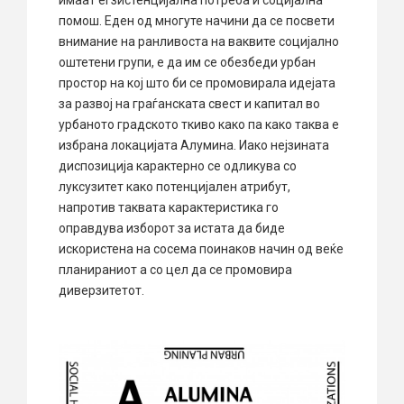
помош. Еден од многуте начини да се посвети
внимание на ранливоста на ваквите социјално
оштетени групи, е да им се обезбеди урбан
простор на кој што би се промовирала идејата
за развој на граѓанската свест и капитал во
урбаното градското ткиво како па како таква е
избрана локацијата Алумина. Иако нејзината
диспозиција карактерно се одликува со
луксузитет како потенцијален атрибут,
напротив таквата карактеристика го
оправдува изборот за истата да биде
искористена на сосема поинаков начин од веќе
планираниот а со цел да се промовира
диверзитетот.