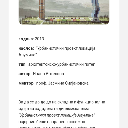
година:
2013
наслов:
“Урбанистички проект локација
Алумина”
тип:
архитектонско-урбанистички потег
автор:
Ивана Ангелова
ментор:
проф. Јасмина Силјановска
За да се дојде до најскладна и функционална
идеја за зададената дипломска тема
“Урбанистички проект локација Алумина”
најпрвин беше направено опсежно