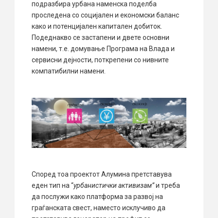
подразбира урбана наменска поделба
проследена со социјален и економски баланс
како и потенцијален капитален добиток.
Подеднакво се застапени и двете основни
намени, т.е. домување Програма на Влада и
сервисни дејности, поткрепени со нивните
компатибилни намени.
Според тоа проектот Алумина претставува
еден тип на “
урбанистички активизам”
и треба
да послужи како платформа за развој на
граѓанската свест, наместо исклучиво да