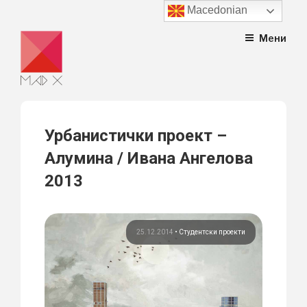
Macedonian
Skip
Мени
to
content
Урбанистички проект –
Алумина / Ивана Ангелова
2013
25.12.2014
•
Студентски проекти