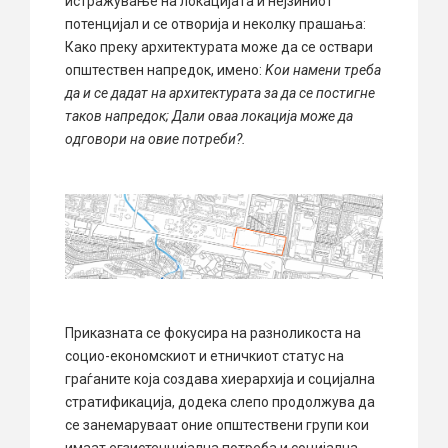
истражување на локацијата и нејзиниот
потенцијал и се отворија и неколку прашања:
Како преку архитектурата може да се оствари
општествен напредок, имено:
Kои намени треба
да и се дадат на архитектурата за да се постигне
таков напредок; Дали оваа локација може да
одговори на овие потреби?.
Приказната се фокусира на разноликоста на
социо-економскиот и етничкиот статус на
граѓаните која создава хиерархиja и социјална
стратификација, додека слепо продолжува да
се занемаруваат оние општествени групи кои
имаат егзистенцијална потреба и социјална