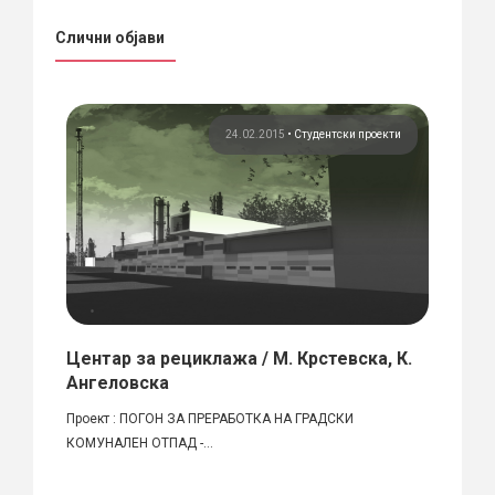
Слични објави
кти
24.02.2015
•
Студентски проекти
вски
Центар за рециклажа / М. Крстевска, К.
Тран
Ангеловска
Охри
к на
Проект : ПОГОН ЗА ПРЕРАБОТКА НА ГРАДСКИ
Автор:
КОМУНАЛЕН ОТПАД -...
практи