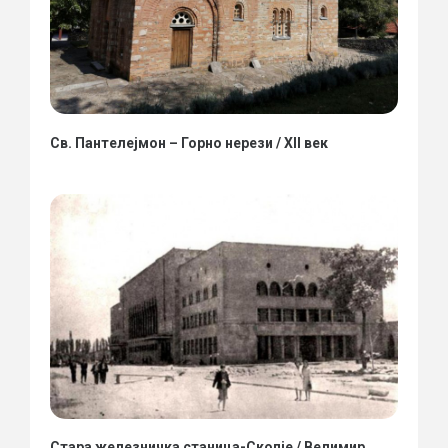
Св. Пантелејмон – Горно нерези / XII век
Стара железничка станица-Скопје / Велимир