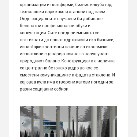
организации и платформи, бизнис инкубатор,
технолошки парк како и станови под наем.
Овде социјалните случаеви би добивале
бесплатни професионални обуки и
консултации. Сите предприемништа се
поттикнати да вршат одржливи и еко бизниси,
изнаоѓајки креативни начини за економски
исплатливи сценарија кои не го нарушуваат
природниот баланс. Конструкцијата е челична
со централно бетонско јадро во кое се
сместени комуникациите а фадата стаклена. И
кај оваа кула има отворени катови погодни за
разни социјални собири.