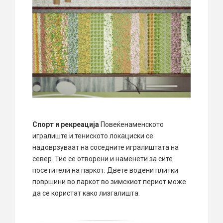
Спорт и рекреација
Повеќенаменското
игралиште и тениското локациски се
надоврзуваат на соседните игралиштата на
север. Тие се отворени и наменети за сите
посетители на паркот. Двете водени плитки
површини во паркот во зимскиот периот може
да се користат како лизгалишта.