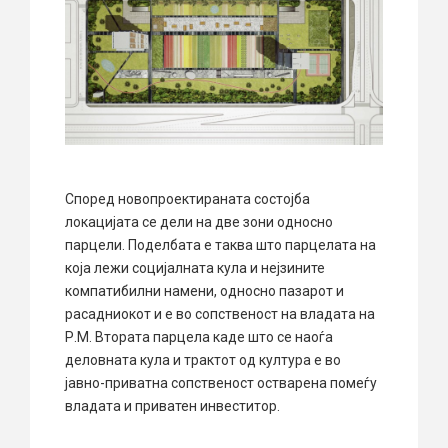
Според новопроектираната состојба
локацијата се дели на две зони односно
парцели. Поделбата е таква што парцелата на
која лежи социјалната кула и нејзините
компатибилни намени, односно пазарот и
расадниокот и е во сопственост на владата на
Р.М. Втората парцела каде што се наоѓа
деловната кула и трактот од култура е во
јавно-приватна сопственост остварена помеѓу
владата и приватен инвеститор.