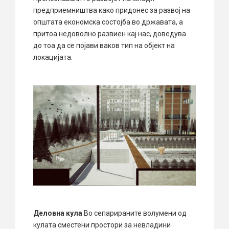
предприемништва како придонес за развој на
општата економска состојба во државата, а
притоа недоволно развиен кај нас, доведува
до тоа да се појави ваков тип на објект на
локацијата.
Деловна кула
Во сепарираните волумени од
кулата сместени простори за невладини