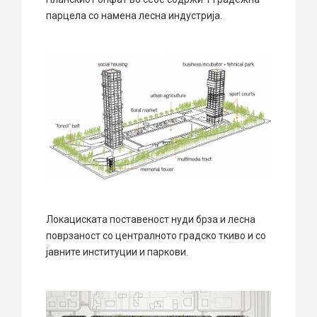
парцела со намена лесна индустрија.
Локациската поставеност нуди брза и лесна
поврзаност со централното градско ткиво и со
јавните институции и паркови.