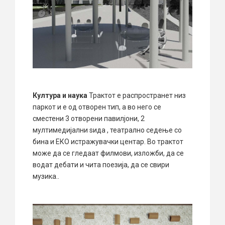
Култура и наука
Трактот е распространет низ
паркот и е од отворен тип, а во него се
сместени 3 отворени павилјони, 2
мултимедијални ѕида , театрално седење со
бина и ЕКО истражувачки центар. Во трактот
може да се гледаат филмови, изложби, да се
водат дебати и чита поезија, да се свири
музика..