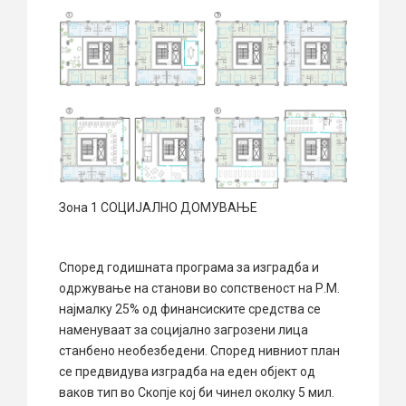
Зона 1 СОЦИЈАЛНО ДОМУВАЊЕ
Според годишната програма за изградба и
одржување на станови во сопственост на Р.М.
најмалку 25% од финансиските средства се
наменуваат за социјално загрозени лица
станбено необезбедени. Според нивниот план
се предвидува изградба на еден објект од
ваков тип во Скопје кој би чинел околку 5 мил.