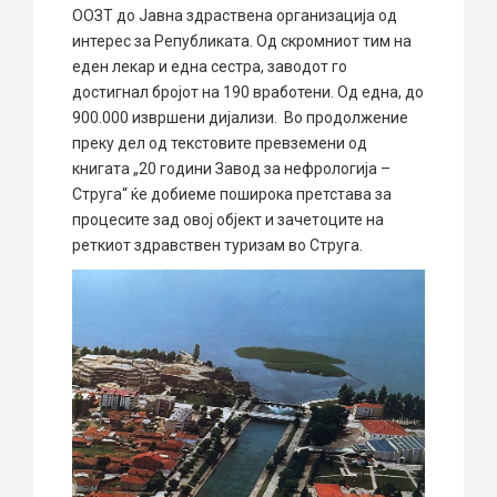
ООЗТ до Јавна здраствена организација од
интерес за Републиката. Од скромниот тим на
еден лекар и една сестра, заводот го
достигнал бројот на 190 вработени. Од една, до
900.000 извршени дијализи. Во продолжение
преку дел од текстовите превземени од
книгата „20 години Завод за нефрологија –
Струга“ ќе добиеме поширока претстава за
процесите зад овој објект и зачетоците на
реткиот здравствен туризам во Струга.