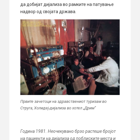
да добијат дијализа во рамките на патување
надвор од својата држава.
Првите зачетоци на здравствениот туризам во
Струга, Холидеј-дијализа во хотел „Дрим“
Година 1981. Неочекувано брзо растеше бројот
на пациенти на дијализа од поблиските места и