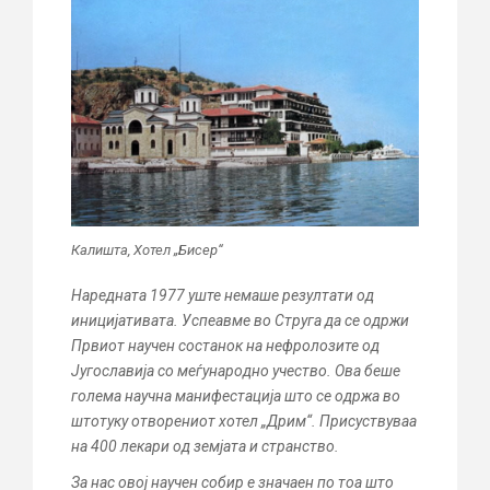
Калишта, Хотел „Бисер“
Наредната 1977 уште немаше резултати од
иницијативата. Успеавме во Струга да се одржи
Првиот научен состанок на нефролозите од
Југославија со меѓународно учество. Ова беше
голема научна манифестација што се одржа во
штотуку отворениот хотел „Дрим“. Присуствуваа
на 400 лекари од земјата и странство.
За нас овој научен собир е значаен по тоа што