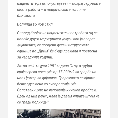
пациентите да ја почуствуваат – покрај стручната
нивна работа – и пријателската топлина,
блискоста.
Болница во нов стил
Според бројот на пациентите и потребата од се
повеќе други медицински услуги кои ја следат
дијализата, се процени дека и иструрената
единица во „Дрим’’ ќе биде премала и претесна
за наредните години.
Затоа на 4-ти јули 1981 година Струга одбра
крајезерска локација од 17.030м2 за градба на
нов Центар за дијализа. Градежното земјиште
беше одземено со експропријација.
Сопствениците не направија никаков проблем.
Еден од нив рече: „Алал ја давам нивата штом ќе
се гради болница!’’