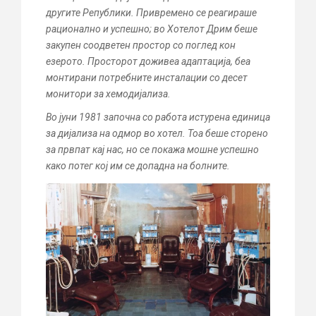
другите Републики. Привремено се реагираше
рационално и успешно; во Хотелот Дрим беше
закупен соодветен простор со поглед кон
езерото. Просторот доживеа адаптација, беа
монтирани потребните инсталации со десет
монитори за хемодијализа.
Во јуни 1981 започна со работа истурена единица
за дијализа на одмор во хотел. Тоа беше сторено
за првпат кај нас, но се покажа мошне успешно
како потег кој им се допадна на болните.