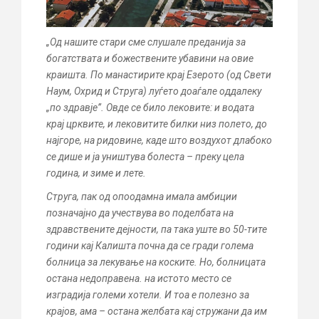
„Од нашите стари сме слушале преданија за
богатствата и божествените убавини на овие
краишта. По манастирите крај Езерото (од Свети
Наум, Охрид и Струга) луѓето доаѓале оддалеку
„по здравје’’. Овде се било лековите: и водата
крај црквите, и лековитите билки низ полето, до
најгоре, на ридовине, каде што воздухот длабоко
се дише и ја уништува болеста – преку цела
година, и зиме и лете.
Струга, пак од опоодамна имала амбиции
позначајно да учествува во поделбата на
здравствените дејности, па така уште во 50-тите
години кај Калишта почна да се гради голема
болница за лекување на коските. Но, болницата
остана недоправена. на истото место се
изградија големи хотели. И тоа е полезно за
крајов, ама – остана желбата кај стружани да им