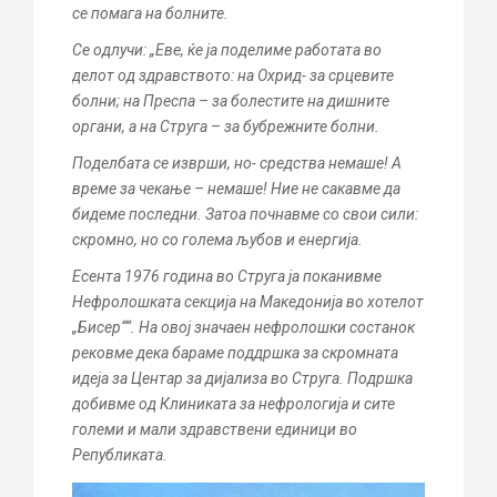
се помага на болните.
Се одлучи: „Еве, ќе ја поделиме работата во
делот од здравството: на Охрид- за срцевите
болни; на Преспа – за болестите на дишните
органи, а на Струга – за бубрежните болни.
Поделбата се изврши, но- средства немаше! А
време за чекање – немаше! Ние не сакавме да
бидеме последни. Затоа почнавме со свои сили:
скромно, но со голема љубов и енергија.
Есента 1976 година во Струга ја поканивме
Нефролошката секција на Македонија во хотелот
„Бисер““. На овој значаен нефролошки состанок
рековме дека бараме поддршка за скромната
идеја за Центар за дијализа во Струга. Подршка
добивме од Клиниката за нефрологија и сите
големи и мали здравствени единици во
Републиката.