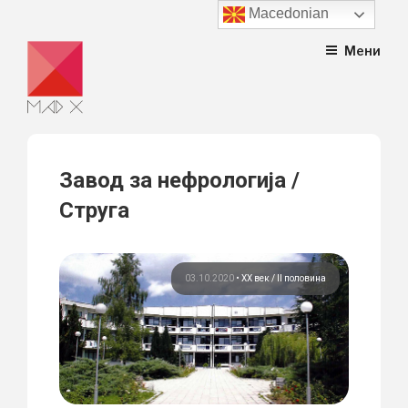
Macedonian
Skip
Мени
to
content
Завод за нефрологија /
Струга
03.10.2020
•
ХХ век / II половина