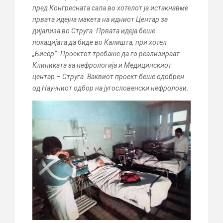
пред Конгресната сала во хотелот ја истакнавме
првата идејна макета на идниот Центар за
дијализа во Струга. Првата идеја беше
локацијата да биде во Калишта, при хотел
„Бисер“. Проектот требаше да го реализираат
Клиниката за нефрологија и Медицинскиот
центар – Струга. Ваквиот проект беше одобрен
од Научниот одбор на југословенски нефролози.