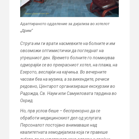
Адаптираното одделение за дијализа во хотелот
„Дрим“
Струга им ги врати насмевките на болните и им
овозможи оптимистички да погледнат на
утрешниот ден. Времето болните го поминуваа
одморајќи се во прекрасниот хотел, на плажа, на
Езерото, веслајќи на кајчиња. Во вечерните
часови беа на музика, а за викендите, речиси
редовно, Центарот организираше екскурзии во
Радожда, Св. Наум или Самуиловата тврдина во
Охрид.
Но, прв услов беше – беспрекорно да се
обработи медицинскиот дел од услугата.
Персоналот постојано внимаваше над
квалитетната хемодијализа која ги правеше