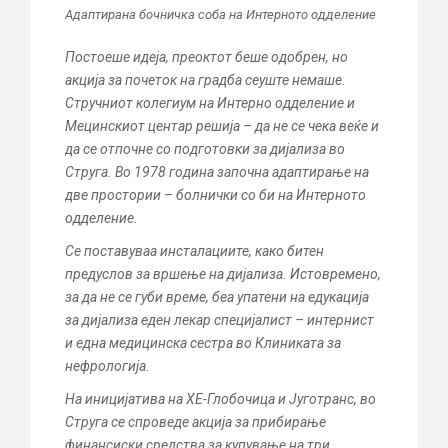
Адаптирана бочничка соба на Интерното одделение
Постоеше идеја, преоктот беше одобрен, но
акција за почеток на градба сеуште немаше.
Стручниот колегиум на Интерно одделение и
Мецинскиот центар решија – да не се чека веќе и
да се отпочне со подготовки за дијализа во
Струга. Во 1978 година започна адаптирање на
две простории – болнички со би на Интерното
одделение.
Се поставуваа инсталациите, како битен
предуслов за вршење на дијализа. Истовремено,
за да не се губи време, беа упатени на едукација
за дијализа еден лекар специјалист – интернист
и една медицинска сестра во Клиниката за
нефрологија.
На иницијатива на ХЕ-Глобочица и Југотранс, во
Струга се спроведе акција за прибирање
финансиски средства за купување на три