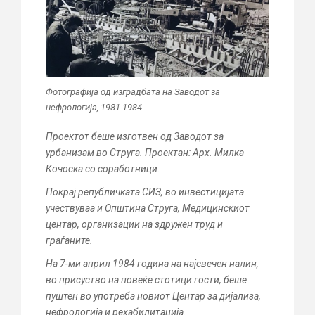
Фотографија од изградбата на Заводот за
нефрологија, 1981-1984
Проектот беше изготвен од Заводот за
урбанизам во Струга. Проектан: Арх. Милка
Кочоска со соработници.
Покрај републичката СИЗ, во инвестицијата
учествуваа и Општина Струга, Медицинскиот
центар, организации на здружен труд и
граѓаните.
На 7-ми април 1984 година на најсвечен налин,
во присуство на повеќе стотици гости, беше
пуштен во употреба новиот Центар за дијализа,
нефрологија и рехабилитација.