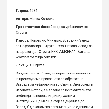
Година:
1984
Автори:
Милка Кочоска
Проектантско биро:
Завод за урбанизам во
Струга
Извори:
Поповски, Михаило. 20 години Завод
за Нефрологија - Струга. 1998. Битола. Завод за
нефрологија - Струга, НИК „МИКЕНА“ - Битола;
www.nefrostruga.com.mk
Локација:
Струга
Во денешната објава, на поразличен начин ви
ја пренесуваме приказната за објектот на
Заводот за нефрологија во Струга. Овој објект и
неговата историја е врзана со исклучителната
амбиција на повеќе индивидуалци и
институции. Од мал центар за дијализа до
Завод. Од економска организациона единица и