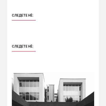
СЛЕДЕТЕ НÈ:
СЛЕДЕТЕ НÈ: