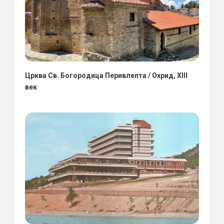
Црква Св. Богородица Перивлепта / Охрид, XIII
век