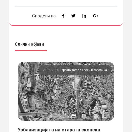
Сподели на:
Слични објави
вина
24.04.2020
•
Урбанизам
ХХ век / II половина
 /
Урбанизацијата на старата скопска
Хоте