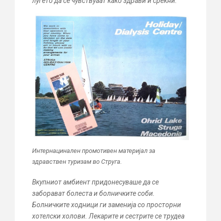
луѓето да се чувствуаат како здрави и среќни.
Интернацинален промотивен материјал за
здравствен туризам во Струга.
Вкупниот амбиент придонесуваше да се
заборават болеста и болничките соби.
Болничките ходници ги заменија со просторни
хотелски холови. Лекарите и сестрите се трудеа