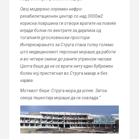
Овој модерено опремен нефро-
рехабилитационен центар со над 3000м2
корисна површина ги отвори вратите на повеќе
илјади болни по вентрите за дијализа од
тогапните југословенски простори.
Интересирањето за Струга стана толку големо
што медицинскиот персонал мораше да работи
и во четири смени до раните утрински часови.
Целта беше да не се врати ниту еден бубрежен
болен кој пристигнал во Струга макар и без
најава.
Мотивот беше: Струга мора да успее. Затоа
секоја тешкотија мораше да се совлада.’’