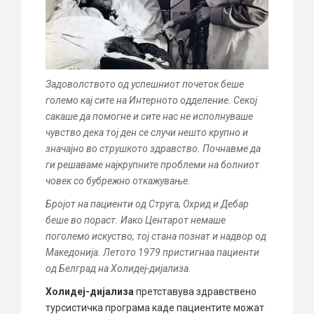
Задоволството од успешниот почеток беше
големо кај сите на Интерното одделение. Секој
сакаше да помогне и сите нас не исполнуваше
чувство дека тој ден се случи нешто крупно и
значајно во струшкото здравство. Почнавме да
ги решаваме најкрупните проблеми на болниот
човек со бубрежно откажување.
Бројот на пациенти од Струга, Охрид и Дебар
беше во пораст. Иако Центарот немаше
поголемо искуство, тој стана познат и надвор од
Македонија. Летото 1979 пристигнаа пациенти
од Белград на Холидеј-дијализа.
Холидеј-дијализа
претставува здравствено
турсистичка програма каде пациентите можат