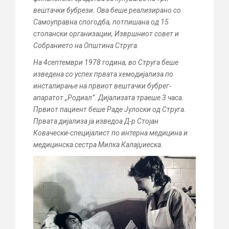
вештачки бубрези. Ова беше реализирано со
Самоуправна спогодба, потпишана од 15
стопански организации, Извршниот совет и
Собранието на Општина Струга.
На 4септември 1978 година, во Струга беше
изведена со успех првата хемодијализа по
инсталирање на првиот вештачки бубрег-
апаратот „Родиал’’. Дијализата траеше 3 часа.
Првиот пациент беше Раде Јулоски од Струга.
Првата дијализа ја изведоа Д-р Стојан
Ковачески-специјалист по интерна медицина и
медицинска сестра Милка Калајџиеска.