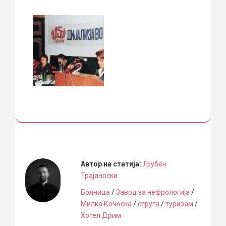
Автор на статија:
Љубен
Трајаноски
Болница
/
Завод за нефрологија
/
Милка Кочоска
/
струга
/
туризам
/
Хотел Дрим