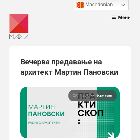
Macedonian
Skip
Мени
to
content
Вечерва предавање на
архитект Мартин Пановски
28.11.2017
•
Информации