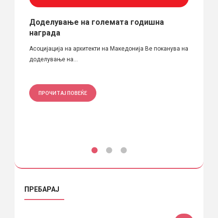
е –
Доделување на големата годишна
Голе
награда
годи
гоева
„Гра
Асоцијација на архитекти на Македонија Ве поканува на
доделување на...
Вчера,
на...
ПРОЧИТАЈ ПОВЕЌЕ
ПРО
ПРЕБАРАЈ