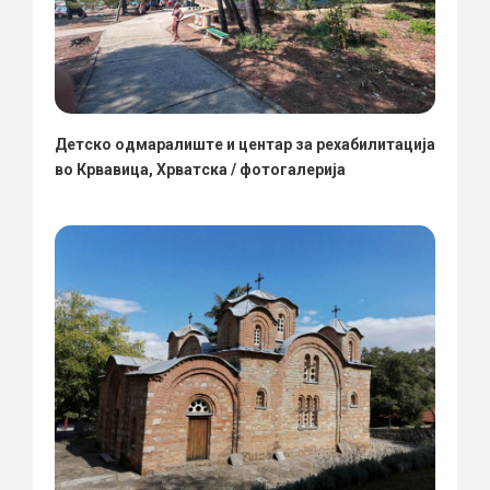
Детско одмаралиште и центар за рехабилитација
во Крвавица, Хрватска / фотогалерија