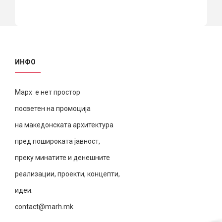
ИНФО
Марх е нет простор
посветен на промоција
на македонската архитектура
пред пошироката јавност,
преку минатите и денешните
реализации, проекти, концепти,
идеи.
contact@marh.mk