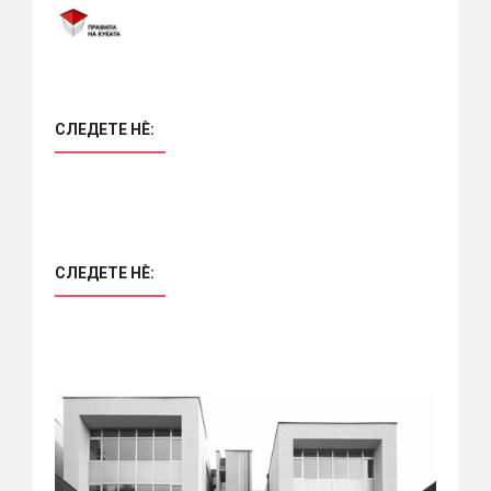
СЛЕДЕТЕ НÈ:
СЛЕДЕТЕ НÈ: