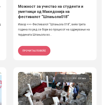
о
Можност за учество на студенти и
уметници од Македонија на
фестивалот “Шпањола018“
д
Извор >>> Фестивалот “Шпањола 018”, веќе трета
година по ред се бори во процесот на одржување на
тврдината Шпањола во...
ПРОЧИТАЈ ПОВЕЌЕ
17.08.2018
•
XVI - XIX век