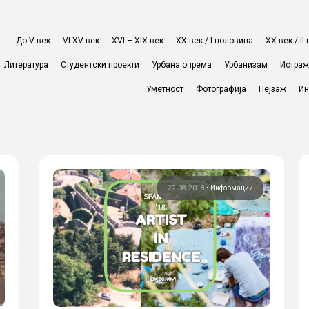
До V век
VI-XV век
XVI – XIX век
ХХ век / I половина
ХХ век / I
Литература
Студентски проекти
Урбана опрема
Урбанизам
Истра
Уметност
Фотографија
Пејзаж
Ин
22.08.2018
•
Информации