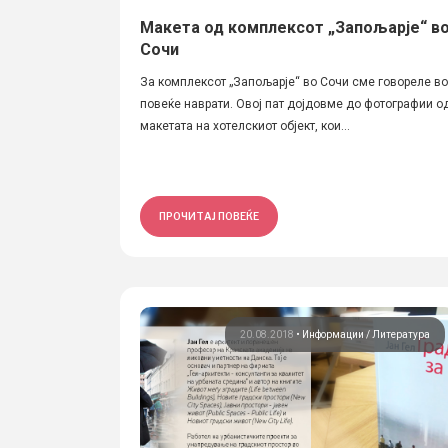
Макета од комплексот „Запољарје“ в
Сочи
За комплексот „Запољарје“ во Сочи сме говореле во
повеќе наврати. Овој пат дојдовме до фотографии о
макетата на хотелскиот објект, кои...
ПРОЧИТАЈ ПОВЕЌЕ
20.08.2018
•
Информации
Литература