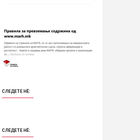
СЛЕДЕТЕ НÈ:
СЛЕДЕТЕ НÈ: