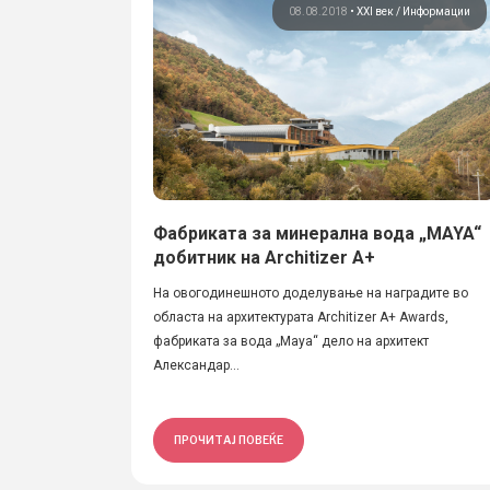
08.08.2018
•
XXI век
Информации
Фабриката за минерална вода „MAYA“
добитник на Аrchitizer A+
На овогодинешното доделување на наградите во
областа на архитектурата Аrchitizer A+ Awards,
фабриката за вода „Maya“ дело на архитект
Александар...
ПРОЧИТАЈ ПОВЕЌЕ