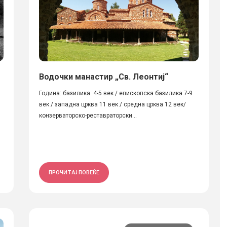
Водочки манастир „Св. Леонтиј“
Година: базилика 4-5 век / епископска базилика 7-9
век / западна црква 11 век / средна црква 12 век/
конзерваторско-реставраторски...
ПРОЧИТАЈ ПОВЕЌЕ