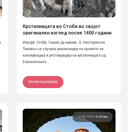
Крстилницата во Стоби во својот
оригинален изглед после 1400 години
а
Извори: Стоби, Сакам да кажам, Б. Несторовска
Тековно се случува реализација на проектот за
конзервација и реставрација на крстилницата од
Епископската...
ПРОЧИТАЈ ПОВЕЌЕ
10.08.2018
•
VI-XV век