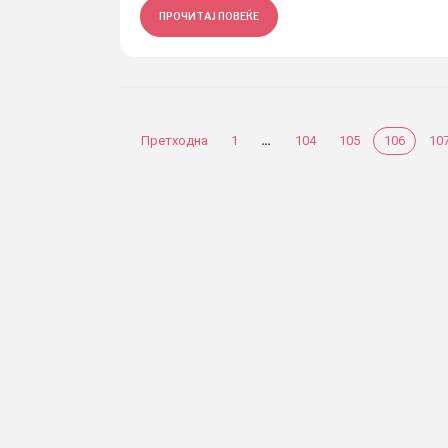
ПРОЧИТАЈ ПОВЕЌЕ
…
Претходна
1
104
105
106
10