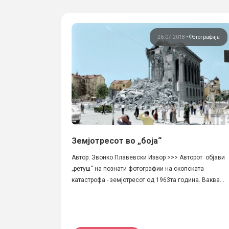
26.07.2018
•
Фотографија
Земјотресот во „боја“
Автор: Звонко Плавевски Извор >>> Авторот објави
„ретуш“ на познати фотографии на скопската
катастрофа - земјотресот од 1963та година. Ваква...