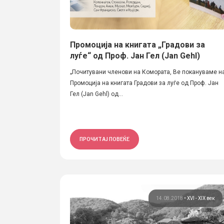
Промоција на книгата „Градови за
луѓе“ од Проф. Јан Гел (Jan Gehl)
„Почитувани членови на Комората, Ве покануваме н
Промоција на книгата Градови за луѓе од Проф. Јан
Гел (Jan Gehl) од...
ПРОЧИТАЈ ПОВЕЌЕ
14.08.2018
•
XVI - XIX век