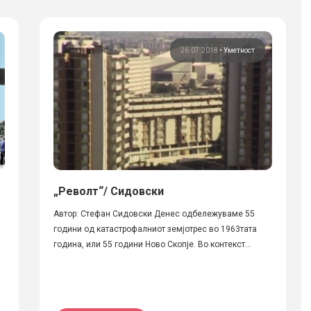
26.07.2018
•
Уметност
„Револт“/ Сидовски
Автор: Стефан Сидовски Денес одбележуваме 55
години од катастрофалниот земјотрес во 1963тата
година, или 55 години Ново Скопје. Во контекст...