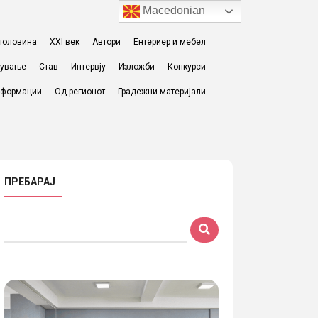
Macedonian
I половина
XXI век
Автори
Ентериер и мебел
жување
Став
Интервју
Изложби
Конкурси
формации
Од регионот
Градежни материјали
ПРЕБАРАЈ