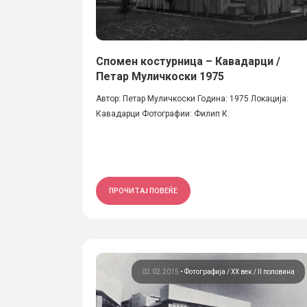
Спомен костурница – Кавадарци /
Петар Муличкоски 1975
Автор: Петар Муличкоски Година: 1975 Локација:
Кавадарци Фотографии: Филип К.
ПРОЧИТАЈ ПОВЕЌЕ
02.02.2015
•
Фотографија
ХХ век / II половина