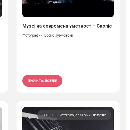
Музеј на современа уметност – Скопје
Фотографии: Борис Јурмовски
ПРОЧИТАЈ ПОВЕЌЕ
24.01.2015
•
Фотографија
ХХ век / II половина