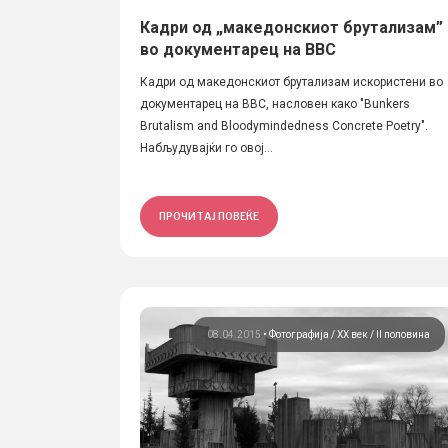
Кадри од „македонскиот брутализам”
во документарец на BBC
Кадри од македонскиот брутализам искористени во
документарец на BBC, насловен како "Bunkers
Brutalism and Bloodymindedness Concrete Poetry".
Набљудувајќи го овој...
ПРОЧИТАЈ ПОВЕЌЕ
08.04.2015
•
Фотографија
ХХ век / II половина