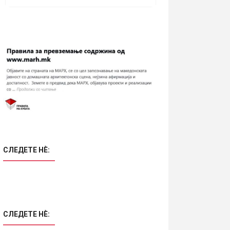
СЛЕДЕТЕ НÈ:
СЛЕДЕТЕ НÈ: