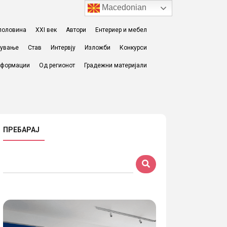
Macedonian
I половина
XXI век
Автори
Ентериер и мебел
жување
Став
Интервју
Изложби
Конкурси
формации
Од регионот
Градежни материјали
ПРЕБАРАЈ