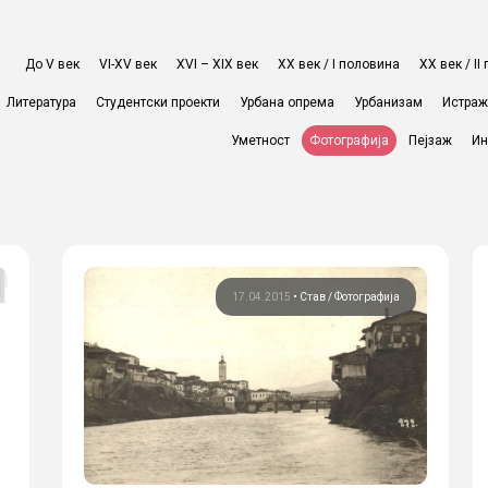
До V век
VI-XV век
XVI – XIX век
ХХ век / I половина
ХХ век / I
Литература
Студентски проекти
Урбана опрема
Урбанизам
Истра
Уметност
Фотографија
Пејзаж
Ин
17.04.2015
•
Став
Фотографија