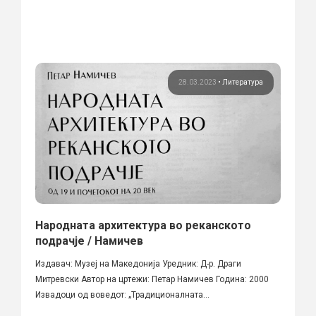
28.03.2023
•
Литература
Народната архитектура во реканското
подрачје / Намичев
Издавач: Музеј на Македонија Уредник: Д-р. Драги
Митревски Автор на цртежи: Петар Намичев Година: 2000
Извадоци од воведот: „Традиционалната...