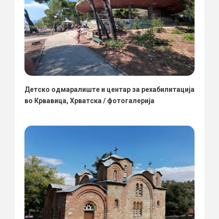
Детско одмаралиште и центар за рехабилитација
во Крвавица, Хрватска / фотогалерија