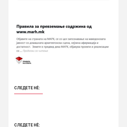
СЛЕДЕТЕ НÈ:
СЛЕДЕТЕ НÈ: