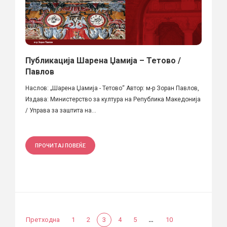
Публикација Шарена Џамија – Тетово /
Павлов
Наслов: „Шарена Џамија - Тетово“ Автор: м-р Зоран Павлов,
Издава: Министерство за култура на Република Македонија
/ Управа за заштита на...
ПРОЧИТАЈ ПОВЕЌЕ
…
Претходна
1
2
3
4
5
10