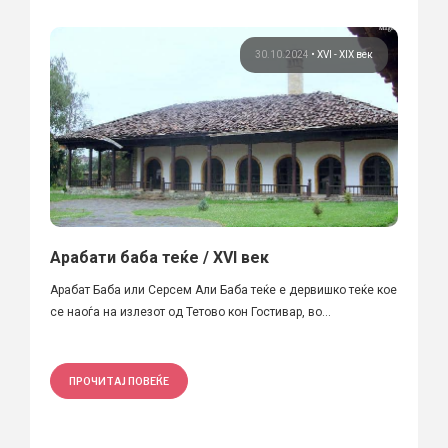
30.10.2024
•
XVI - XIX век
Арабати баба теќе / XVI век
Арабат Баба или Серсем Али Баба теќе е дервишко теќе кое
се наоѓа на излезот од Тетово кон Гостивар, во...
ПРОЧИТАЈ ПОВЕЌЕ