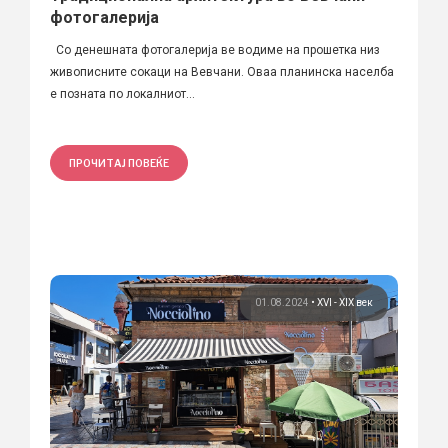
фотогалерија
Со денешната фотогалерија ве водиме на прошетка низ
живописните сокаци на Вевчани. Оваа планинска населба
е позната по локалниот...
ПРОЧИТАЈ ПОВЕЌЕ
01.08.2024
•
XVI - XIX век