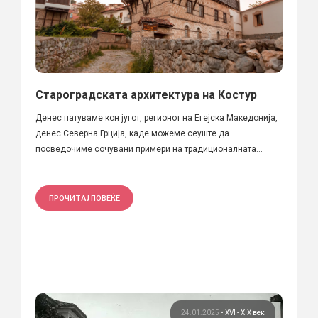
Староградската архитектура на Костур
Денес патуваме кон југот, регионот на Егејска Македонија,
денес Северна Грција, каде можеме сеуште да
посведочиме сочувани примери на традиционалната...
ПРОЧИТАЈ ПОВЕЌЕ
24.01.2025
•
XVI - XIX век