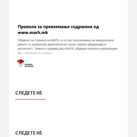
СЛЕДЕТЕ НÈ:
СЛЕДЕТЕ НÈ: