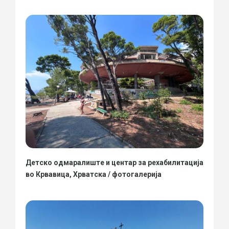
Детско одмаралиште и центар за рехабилитација
во Крвавица, Хрватска / фотогалерија