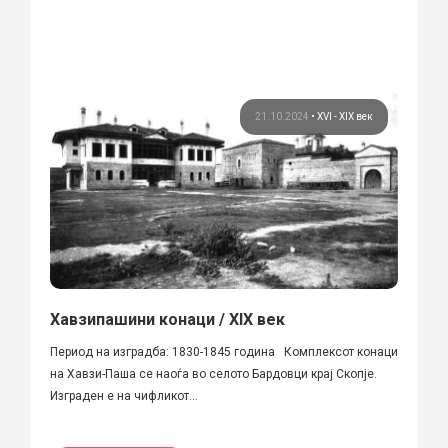
21.10.2024
•
XVI - XIX век
Хавзипашини конаци / XIX век
Период на изградба: 1830-1845 година Комплексот конаци
на Хавзи-Паша се наоѓа во селото Бардовци крај Скопје.
Изграден е на чифликот...