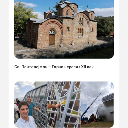
Св. Пантелејмон – Горно нерези / XII век