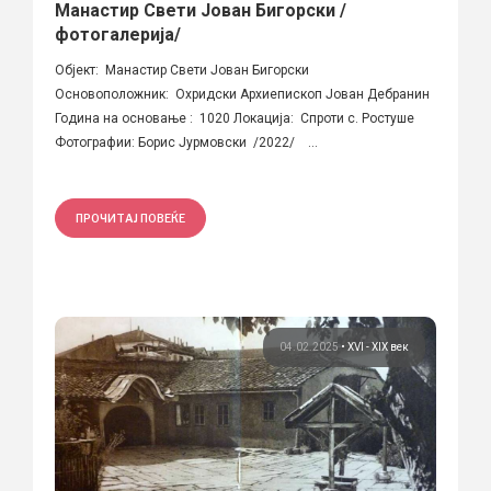
Манастир Свети Јован Бигорски /
фотогалерија/
Објект: Манастир Свети Јован Бигорски
Основоположник: Охридски Архиепископ Јован Дебранин
Година на основање : 1020 Локација: Спроти с. Ростуше
Фотографии: Борис Јурмовски /2022/ ...
ПРОЧИТАЈ ПОВЕЌЕ
04.02.2025
•
XVI - XIX век