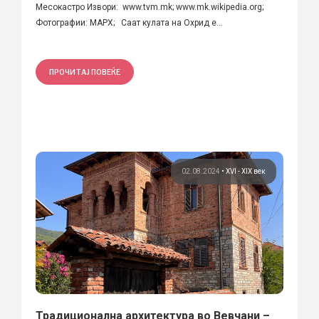
Месокастро Извори: www.tvm.mk; www.mk.wikipedia.org;
Фотографии: МАРХ; Саат кулата на Охрид е...
ПРОЧИТАЈ ПОВЕЌЕ
02.08.2024
•
XVI - XIX век
Традиционална архитектура во Вевчани –