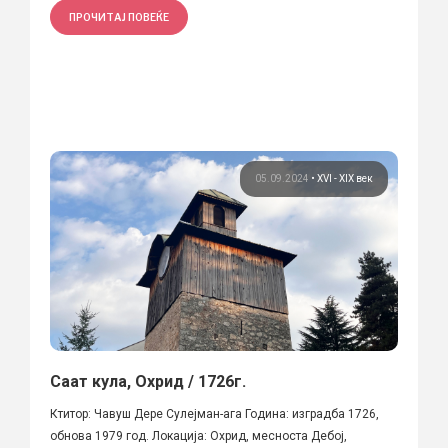
ПРОЧИТАЈ ПОВЕЌЕ
05.09.2024
•
XVI - XIX век
Саат кула, Охрид / 1726г.
Ктитор: Чавуш Дере Сулејман-ага Година: изградба 1726,
обнова 1979 год. Локација: Охрид, месноста Дебој,