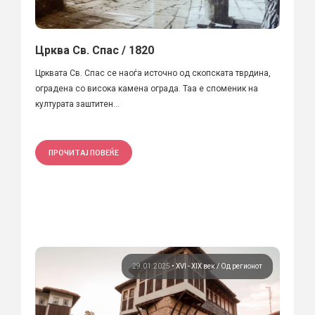
Црква Св. Спас / 1820
Црквата Св. Спас се наоѓа источно од скопската тврдина,
оградена со висока камена ограда. Таа е споменик на
културата заштитен...
ПРОЧИТАЈ ПОВЕЌЕ
29.01.2025
•
XVI - XIX век
Од регионот