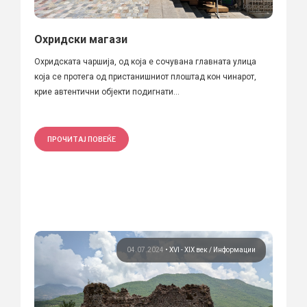
Охридски магази
Охридската чаршија, од која е сочувана главната улица
која се протега од пристанишниот плоштад кон чинарот,
крие автентични објекти подигнати...
ПРОЧИТАЈ ПОВЕЌЕ
04.07.2024
•
XVI - XIX век
Информации