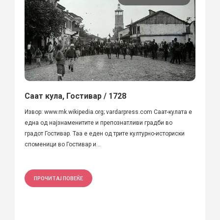
Саат кула, Гостивар / 1728
Извор: www.mk.wikipedia.org; vardarpress.com Саат-кулата е
една од најзнаменитите и препознатливи градби во
градот Гостивар. Таа е еден од трите културно-историски
споменици во Гостивар и...
ПРОЧИТАЈ ПОВЕЌЕ