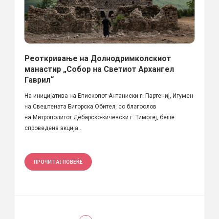
Реоткривање на Долнодримколскиот
манастир „Собор на Светиот Архангел
Гаврил“
На иницијатива на Епископот Антаниски г. Партениј, Игумен
на Свештената Бигорска Обител, со благослов
на Митрополитот Дебарско-кичевски г. Тимотеј, беше
спроведена акција...
ПРОЧИТАЈ ПОВЕЌЕ