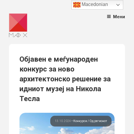
Macedonian
Skip
Мени
to
content
Објавен е меѓународен
конкурс за ново
архитектонско решение за
идниот музеј на Никола
Тесла
13.10.2024
•
Конкурси
Од регионот