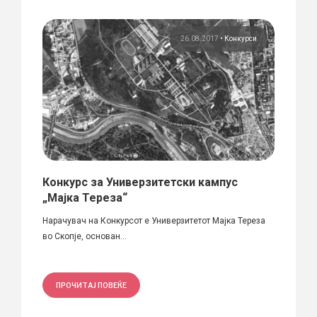
нот
26.08.2017
•
Конкурси
Конкурс за Универзитетски кампус
Бања
за
„Мајка Тереза“
град
Нарачувач на Конкурсот е Универзитетот Мајка Тереза
Распиш
во Скопје, основан...
часот 
ње и
ПРОЧИТАЈ ПОВЕЌЕ
ПРО