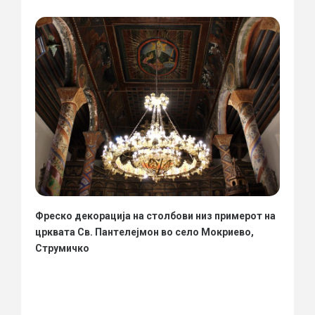
Фреско декорација на столбови низ примерот на
црквата Св. Пантелејмон во село Мокриево,
Струмичко