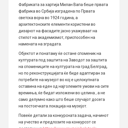
Фабриката за хартија Милан Вапа беше првата
фабрика во Србија изградена по Првата
светска војна во 1924 година, а
архитектонските елементи користени во
дизајнот на фасадите јасно укажуваат на
стилот на академизмот, приспособен на
намената на зградата.
Објектот и понатаму ќе остане споменик на
културата под заштита на Заводот за заштита
на спомениците на културата на град Белград,
но по реконструкцијата ќе биде адаптиран за
потребите на музејот во кој е целокупната
оставина на еден од најголемите умови на сите
времиња, ќе бидат изложени во целина , а не
само делумно како што беше случајот досега
на постоечката локација на музејот.
Повеќе детали за конкурсната задача, начинот
на учество и предлозите на конкурсот се