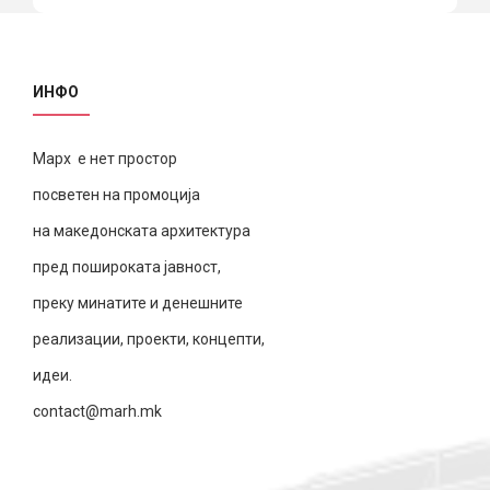
ИНФО
Марх е нет простор
посветен на промоција
на македонската архитектура
пред пошироката јавност,
преку минатите и денешните
реализации, проекти, концепти,
идеи.
contact@marh.mk