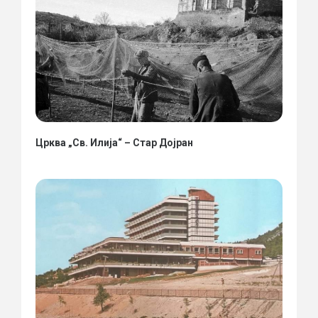
Црква „Св. Илија“ – Стар Дојран