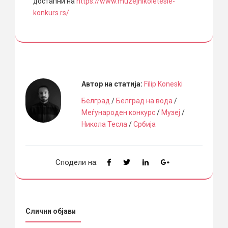
достапни на
https://www.muzejnikoletesle-
konkurs.rs/.
Автор на статија:
Filip Koneski
Белград
/
Белград на вода
/
Меѓународен конкурс
/
Музеј
/
Никола Тесла
/
Србија
Сподели на:
Слични објави