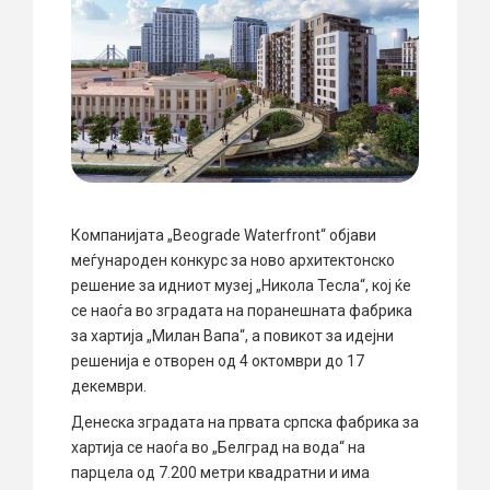
Компанијата „Beograde Waterfront“ објави
меѓународен конкурс за ново архитектонско
решение за идниот музеј „Никола Тесла“, кој ќе
се наоѓа во зградата на поранешната фабрика
за хартија „Милан Вапа“, а повикот за идејни
решенија е отворен од 4 октомври до 17
декември.
Денеска зградата на првата српска фабрика за
хартија се наоѓа во „Белград на вода“ на
парцела од 7.200 метри квадратни и има