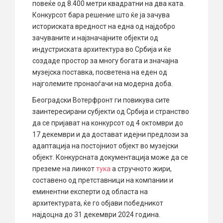
повеќе од 8.400 метри квадратни на два ката.
Конкурсот бара решение што ќе ја зачува
историската вредност на една од најдобро
зачуваните и најзначајните објекти од
индустриската архитектура во Србија и ќе
создаде простор за многу богата и значајна
музејска поставка, посветена на еден од
најголемите пронаоѓачи на модерна доба.
Београдски Вотерфронт ги повикува сите
заинтересирани субјекти од Србија и странство
да се пријават на конкурсот од 4 октомври до
17 декември и да достават идејни предлози за
адаптација на постојниот објект во музејски
објект. Конкурсната документација може да се
преземе на линкот
тука
а стручното жири,
составено од претставници на компании и
еминентни експерти од областа на
архитектурата, ќе го објави победникот
најдоцна до 31 декември 2024 година.