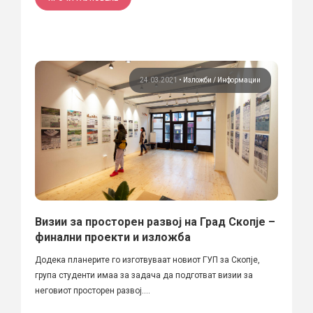
24.03.2021
•
Изложби
Информации
Визии за просторен развој на Град Скопје –
финални проекти и изложба
Додека планерите го изготвуваат новиот ГУП за Скопје,
група студенти имаа за задача да подготват визии за
неговиот просторен развој....