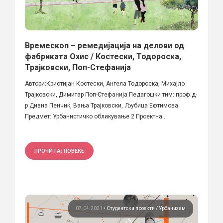
Времескоп – ремедијација на делови од
фабриката Охис / Костески, Тодороска,
Трајковски, Поп-Стефанија
Автори:Кристијан Костески, Ангела Тодороска, Михајло
Трајковски, Димитар Поп-Стефанија Педагошки тим: проф.д-
р Дивна Пенчиќ, Вања Трајковски, Љубица Ефтимова
Предмет: Урбанистичко обликување 2 Проектна...
ПРОЧИТАЈ ПОВЕЌЕ
07.04.2021
•
Студентски проекти
Урбанизам