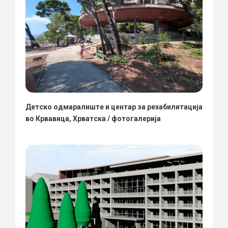
Детско одмаралиште и центар за рехабилитација
во Крвавица, Хрватска / фотогалерија