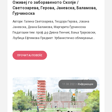
Оживеј го заборавеното Скопје /
Светозарева, Герова, Јаневска, Баламова,
Ѓурчиноска
Автори: Галина Светозарева, Теодора Герова, Јована
Јаневска, Деана Баламова, Маргаритa Ѓурчиноска
Педагошки тим: проф.д-р Дивна Пенчиќ, Вања Трајковски,
Љубица Ефтимова Предмет: Урбанистичко обликување...
ПРОЧИТАЈ ПОВЕЌЕ
11.04.2021
•
Информации