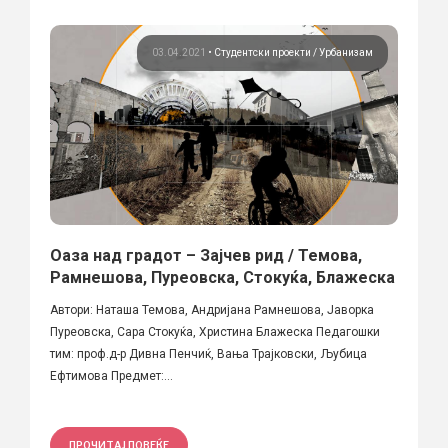
03.04.2021
•
Студентски проекти
Урбанизам
Оаза над градот – Зајчев рид / Темова,
Рамнешова, Пуреовска, Стокуќа, Блажеска
Автори: Наташа Темова, Андријана Рамнешова, Јаворка
Пуреовска, Сара Стокуќа, Христина Блажеска Педагошки
тим: проф.д-р Дивна Пенчиќ, Вања Трајковски, Љубица
Ефтимова Предмет:...
ПРОЧИТАЈ ПОВЕЌЕ