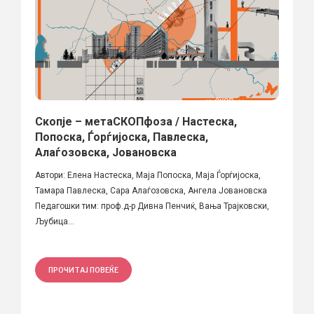
Скопје – метаСКОПфоза / Настеска,
Попоска, Ѓорѓијоска, Павлеска,
Алаѓозовска, Јовановска
Автори: Елена Настеска, Маја Попоска, Маја Ѓорѓијоска,
Тамара Павлеска, Сара Алаѓозовска, Ангела Јовановска
Педагошки тим: проф.д-р Дивна Пенчиќ, Вања Трајковски,
Љубица...
ПРОЧИТАЈ ПОВЕЌЕ