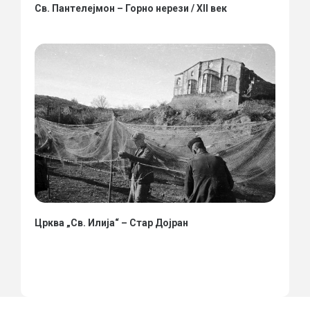
Св. Пантелејмон – Горно нерези / XII век
Црква „Св. Илија“ – Стар Дојран