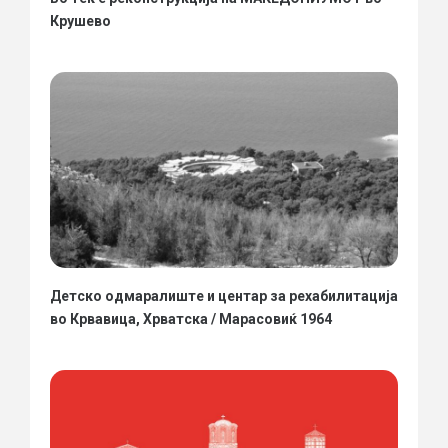
Крушево
Детско одмаралиште и центар за рехабилитација
во Крвавица, Хрватска / Марасовиќ 1964