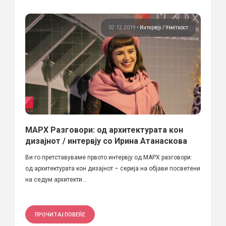
02.12.2019
•
Интервју
Уметност
МАРХ Разговори: од архитектурата кон
дизајнот / интервју со Ирина Атанаскова
Ви го претставуваме првото интервју од МАРХ разговори:
од архитектурата кон дизајнот – серија на објави посветени
на седум архитекти...
ПРОЧИТАЈ ПОВЕЌЕ