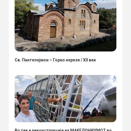
Св. Пантелејмон – Горно нерези / XII век
Во тек е реконструкција на МАКЕДОНИУМОТ во