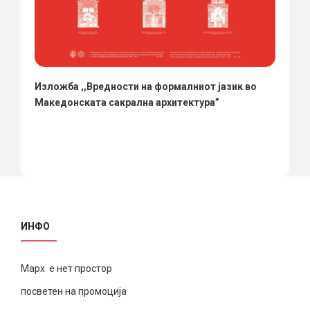
Изложба ,,Вредности на формалниот јазик во
Македонската сакрална архитектура”
ИНФО
Марх е нет простор
посветен на промоција