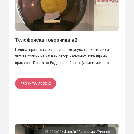
Телефонска говорница #2
Година: претпоставка е дека потекнува од 80тите или
90тите години на XX век Автор: непознат Локација на
примерок: Пошта во Радишани, Скопје (демонтиран при...
ПРОЧИТАЈ ПОВЕЌЕ
05.02.2020
•
Изложби
Литература
Уметност