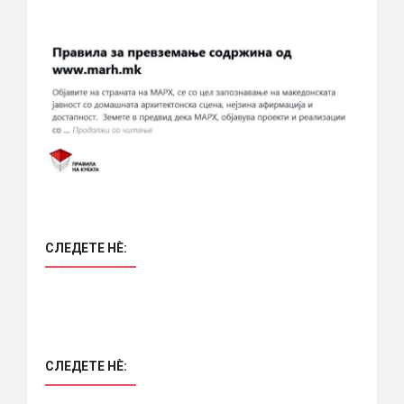
СЛЕДЕТЕ НÈ:
СЛЕДЕТЕ НÈ: