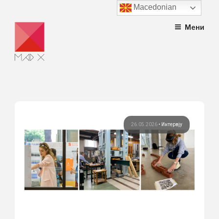
Macedonian
Skip
Мени
to
content
26.05.2026
•
Интервју