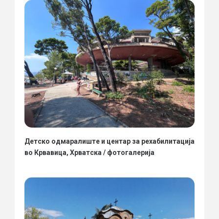
Детско одмаралиште и центар за рехабилитација
во Крвавица, Хрватска / фотогалерија