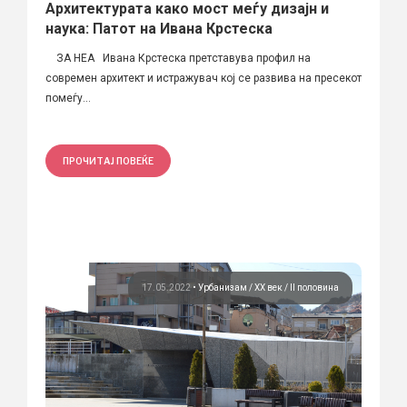
Архитектурата како мост меѓу дизајн и
наука: Патот на Ивана Крстеска
ЗА НЕА Ивана Крстеска претставува профил на
современ архитект и истражувач кој се развива на пресекот
помеѓу...
ПРОЧИТАЈ ПОВЕЌЕ
17.05.2022
•
Урбанизам
ХХ век / II половина