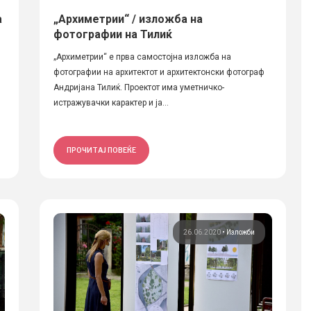
а
„Архиметрии“ / изложба на
фотографии на Тилиќ
„Архиметрии“ е прва самостојна изложба на
фотографии на архитектот и архитектонски фотограф
Андријана Тилиќ. Проектот има уметничко-
истражувачки карактер и ја...
ПРОЧИТАЈ ПОВЕЌЕ
26.06.2020
•
Изложби