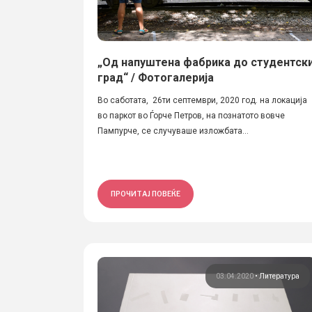
„Од напуштена фабрика до студентск
град“ / Фотогалерија
Во саботата, 26ти септември, 2020 год. на локација
во паркот во Ѓорче Петров, на познатото вовче
Пампурче, се случуваше изложбата...
ПРОЧИТАЈ ПОВЕЌЕ
03.04.2020
•
Литература