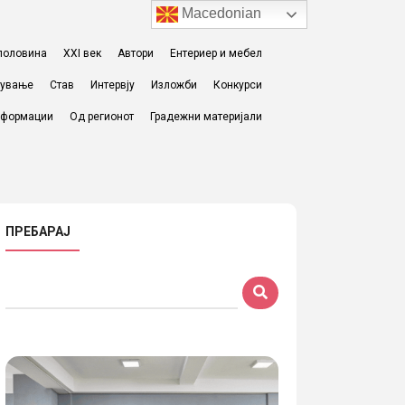
Macedonian
I половина
XXI век
Автори
Ентериер и мебел
жување
Став
Интервју
Изложби
Конкурси
формации
Од регионот
Градежни материјали
ПРЕБАРАЈ