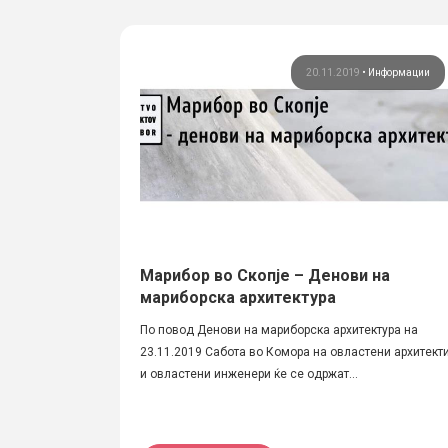
20.11.2019
•
Информации
Марибор во Скопје – Денови на
мариборска архитектура
По повод Денови на мариборска архитектура на
23.11.2019 Сабота во Комора на овластени архитект
и овластени инженери ќе се одржат...