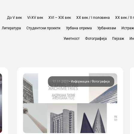
До V век
VI-XV век
XVI – XIX век
ХХ век / I половина
ХХ век / I
Литература
Студентски проекти
Урбана опрема
Урбанизам
Истра
Уметност
Фотографија
Пејзаж
Ин
17.11.2020
•
Информации
Фотографија