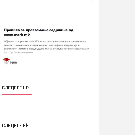
СЛЕДЕТЕ НÈ:
СЛЕДЕТЕ НÈ: