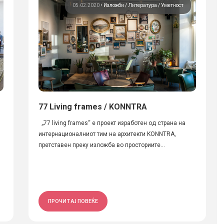
05.02.2020
•
Изложби
Литература
Уметност
77 Living frames / KONNTRA
„77 living frames“ е проект изработен од страна на
интернационалниот тим на архитекти KONNTRA,
претставен преку изложба во просториите...
ПРОЧИТАЈ ПОВЕЌЕ