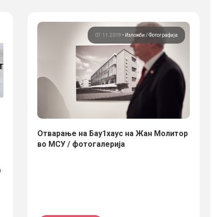
07.11.2019
•
Изложби
Фотографија
Отварање на Бау1хаус на Жан Молитор
во МСУ / фотогалерија
и