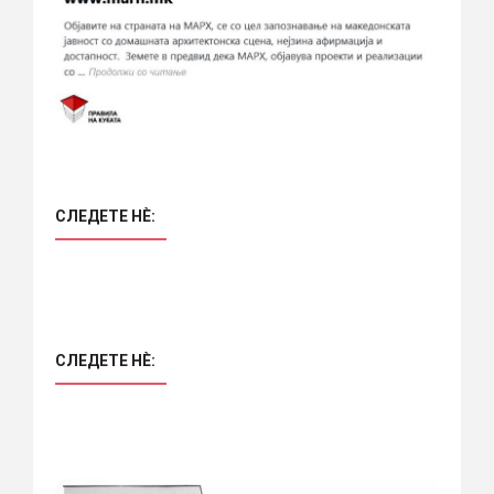
СЛЕДЕТЕ НÈ:
СЛЕДЕТЕ НÈ: