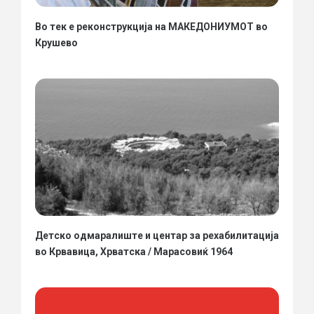
Во тек е реконструкција на МАКЕДОНИУМОТ во
Крушево
Детско одмаралиште и центар за рехабилитација
во Крвавица, Хрватска / Марасовиќ 1964