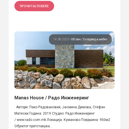
ПРОЧИТАЈ ПОВЕЌЕ
14.08.2023
•
XXI век
Ентериер и мебел
Manas House / Радо Инженеринг
Автори: Пако Радовановиќ, Јасмина Димова, Стефан
Матески Година: 2019 Студио: Радо Инженеринг
/ www.rado.com.mk Локација: Куманово Површина: 950м2
Објектот претставува...