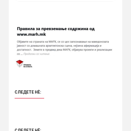
СЛЕДЕТЕ НÈ:
СЛЕДЕТЕ НÈ: