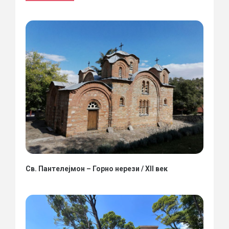
Св. Пантелејмон – Горно нерези / XII век