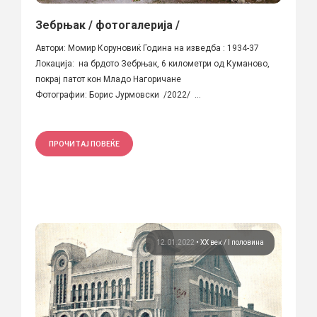
Зебрњак / фотогалерија /
Автори: Момир Коруновиќ Година на изведба : 1934-37
Локација: на брдото Зебрњак, 6 километри од Куманово,
покрај патот кон Младо Нагоричане
Фотографии: Борис Јурмовски /2022/ ...
ПРОЧИТАЈ ПОВЕЌЕ
12.01.2022
•
ХХ век / I половина