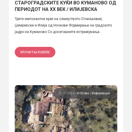
СТАРОГРАДСКИТЕ КУЌИ ВО КУМАНОВО ОД
ПЕРИОДОТ НА XX ВЕК / ИЛИЈЕВСКА
Трите импозантни куќи на семејството Стоиљковиќ,
Џимревски и Илија од Ночкови Формирање на градското
јадро на Куманово Со досегашните истражувања...
ПРОЧИТАЈ ПОВЕЌЕ
29.01.2026
•
VI-XV век
Информации