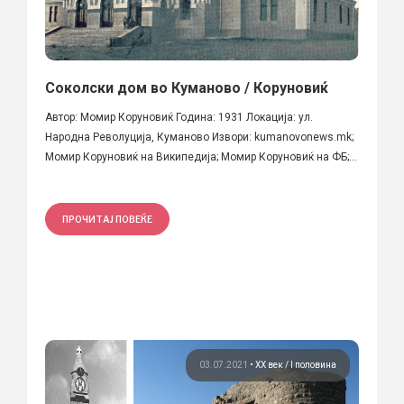
Соколски дом во Куманово / Коруновиќ
Автор: Момир Коруновиќ Година: 1931 Локација: ул.
Народна Револуција, Куманово Извори: kumanovonews.mk;
Момир Коруновиќ на Википедија; Момир Коруновиќ на ФБ;...
ПРОЧИТАЈ ПОВЕЌЕ
03.07.2021
•
ХХ век / I половина