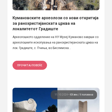
Кумановските археолози со нови откритија
за ранохристијанската црква на
локалитетот Градиште
Aрхеолошкото одделение на НУ Музеј Куманово заврши со
археолошките ископувања на ранохристијанската црква на
лок. Градиште, с. Пчиња, во Бислимска...
ПРОЧИТАЈ ПОВЕЌЕ
11.10.2024
•
ХХ век / II половина