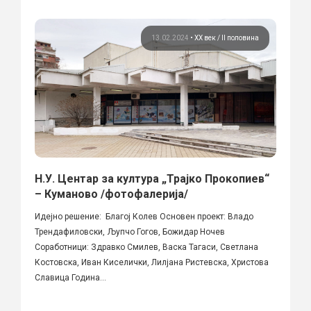
13.02.2024
•
ХХ век / II половина
Н.У. Центар за култура „Трајко Прокопиев“
– Куманово /фотофалерија/
Идејно решение: Благој Колев Основен проект: Владо
Трендафиловски, Љупчо Гогов, Божидар Ночев
Соработници: Здравко Смилев, Васка Тагаси, Светлана
Костовска, Иван Киселички, Лилјана Ристевска, Христова
Славица Година...