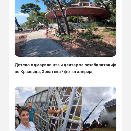
Детско одмаралиште и центар за рехабилитација
во Крвавица, Хрватска / фотогалерија