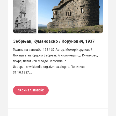
Зебрњак, Кумановско / Корунович, 1937
Година на изведба: 1934-37 Автор: Момир Коруновиќ
Локација: на брдото Зебрњак, 6 километри од Куманово,
покрај патот кон Младо Нагоричане
Извори: sr.wikipedia.org; riznica.blog.rs; Политика
31.10.1937; ...
ПРОЧИТАЈ ПОВЕЌЕ