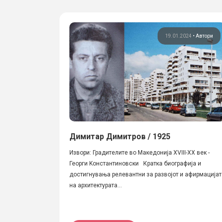
19.01.2024
•
Автори
Димитар Димитров / 1925
Извори: Градителите во Македонија XVIII-XX век -
Георги Kонстантиновски Кратка биографија и
достигнувања релевантни за развојот и афирмацијат
на архитектурата...