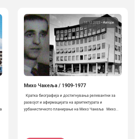
11.12.2023
•
Автори
Михо Чакеља / 1909-1977
Кратка биографија и достигнувања релевантни за
развојот и афирмацијата на архитектурата и
а
урбанистичкото планирање на Михо Чакеља Михо...