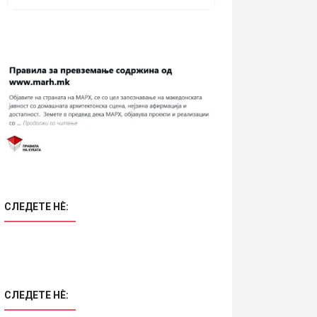
СЛЕДЕТЕ НÈ:
СЛЕДЕТЕ НÈ: