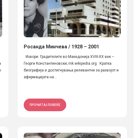
Росанда Минчева / 1928 – 2001
Извори: Градителите во Македонија XVIII-XX век –
а
Георги Kонстантиновски; mk.wikipedia.org Кратка
о
биографија и достигнувања релевантни за развојот и
афирмацијата на...
ПРОЧИТАЈ ПОВЕЌЕ