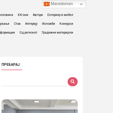
Macedonian
I половина
XXI век
Автори
Ентериер и мебел
жување
Став
Интервју
Изложби
Конкурси
формации
Од регионот
Градежни материјали
ПРЕБАРАЈ