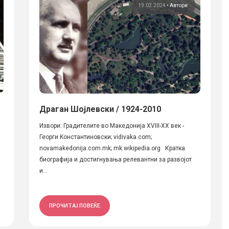
19.02.2024
•
Автори
Драган Шојлевски / 1924-2010
Извори: Градителите во Македонија XVIII-XX век -
Георги Kонстантиновски; vidivaka.com;
novamakedonija.com.mk; mk.wikipedia.org Кратка
биографија и достигнувања релевантни за развојот
и...
ПРОЧИТАЈ ПОВЕЌЕ