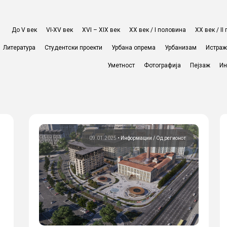
До V век
VI-XV век
XVI – XIX век
ХХ век / I половина
ХХ век / I
Литература
Студентски проекти
Урбана опрема
Урбанизам
Истра
Уметност
Фотографија
Пејзаж
Ин
09.01.2025
•
Информации
Од регионот