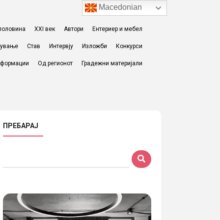
Macedonian
I половина
XXI век
Автори
Ентериер и мебел
жување
Став
Интервју
Изложби
Конкурси
формации
Од регионот
Градежни материјали
ПРЕБАРАЈ