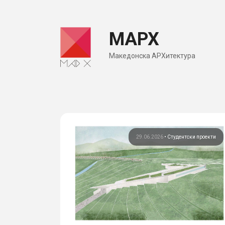
Skip
to
МАРХ
content
Македонска АРХитектура
29.06.2026
•
Студентски проекти