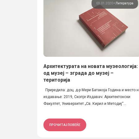
03.01.2020
•
Литература
Aрхитектурата на новата музеологија:
од музеј – зграда до музеј –
територија
Приредила: доц. д-р Мери Батакоја Година и место н
издавање: 2019, Скопје Издавач: Архитектонски
Факултет, Универзитет „Св. Кирил и Методиј“...
ПРОЧИТАЈ ПОВЕЌЕ