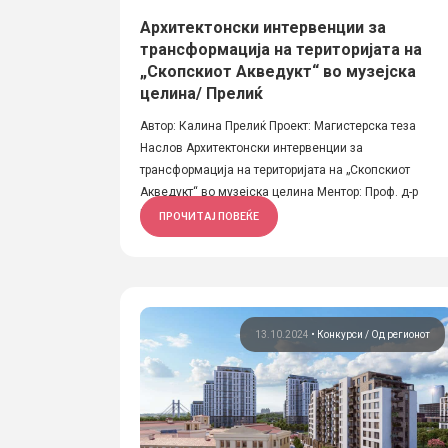
Архитектонски интервенции за
трансформација на територијата на
„Скопскиот Акведукт“ во музејска
целина/ Прелиќ
Автор: Калина Прелиќ Проект: Магистерска теза
Наслов Архитектонски интервенции за
трансформација на територијата на „Скопскиот
Акведукт“ во музејска целина Ментор: Проф. д-р
Мери...
ПРОЧИТАЈ ПОВЕЌЕ
13.10.2024
•
Конкурси
Од регионот