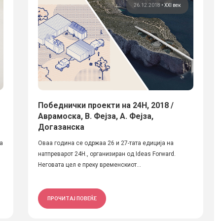
26.12.2018
•
XXI век
Победнички проекти на 24H, 2018 /
Аврамоска, В. Фејза, А. Фејза,
Догазанска
а
Оваа година се одржаа 26 и 27-тата едиција на
натпреварот 24H., организиран од Ideas Forward.
Неговата цел е преку временскиот...
ПРОЧИТАЈ ПОВЕЌЕ