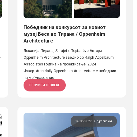
Победник на конкурсот за новиот
музеј Беса во Тирана / Oppenheim
Architecture
Локација: Тирана, Sarajet e Toptanëve Автори:
е
Oppenheim Architecture заедно со Ralph Appelbaum
Associates Година на проектирање: 2024
Извор: Archidaily Oppenheim Architecture е победник
на меѓународниот...
ПРОЧИТАЈ ПОВЕЌЕ
16.06.2022
•
Од регионот