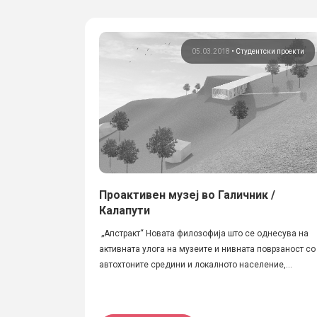
05.03.2018
•
Студентски проекти
Проактивен музеј во Галичник /
Калапути
„Апстракт“ Новата филозофија што се однесува на
активната улога на музеите и нивната поврзаност со
автохтоните средини и локалното население,...