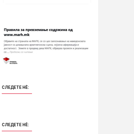
СЛЕДЕТЕ НÈ:
СЛЕДЕТЕ НÈ: