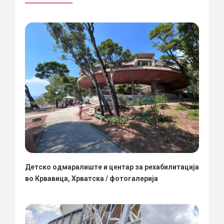
Детско одмаралиште и центар за рехабилитација
во Крвавица, Хрватска / фотогалерија