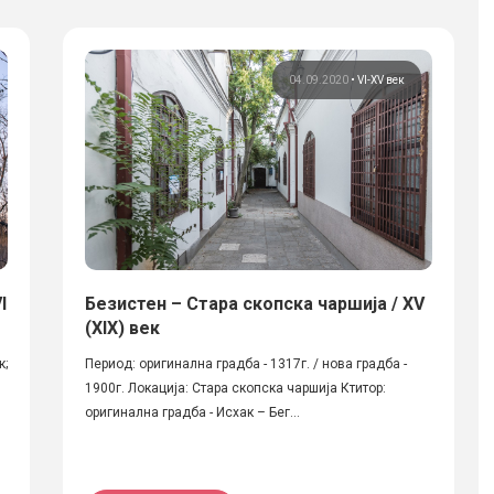
04.09.2020
•
VI-XV век
I
Безистен – Стара скопска чаршија / XV
(XIX) век
к;
Период: оригинална градба - 1317г. / нова градба -
1900г. Локација: Стара скопска чаршија Ктитор:
оригинална градба - Исхак – Бег...