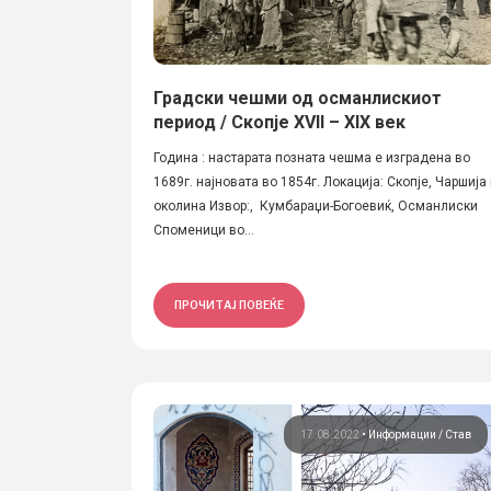
Градски чешми од османлискиот
период / Скопје XVII – XIX век
Година : настарата позната чешма е изградена во
1689г. најновата во 1854г. Локација: Скопје, Чаршија
околина Извор:, Кумбараџи-Богоевиќ, Османлиски
Споменици во...
ПРОЧИТАЈ ПОВЕЌЕ
17.08.2022
•
Информации
Став