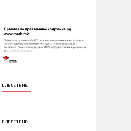
СЛЕДЕТЕ НÈ:
СЛЕДЕТЕ НÈ: