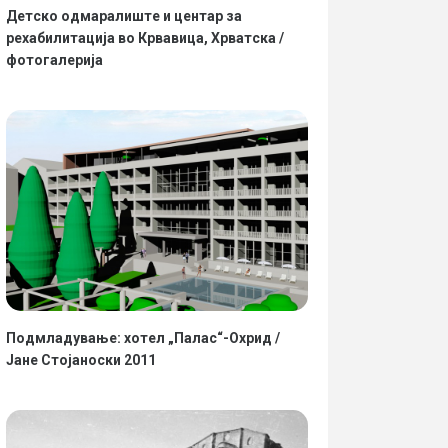
Детско одмаралиште и центар за
рехабилитација во Крвавица, Хрватска /
фотогалерија
Подмладување: хотел „Палас“-Охрид /
Јане Стојаноски 2011