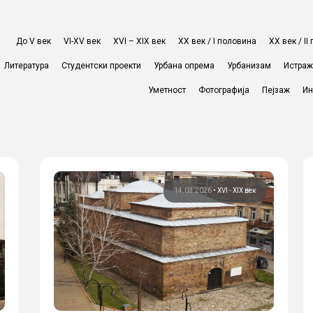
До V век
VI-XV век
XVI – XIX век
ХХ век / I половина
ХХ век / I
Литература
Студентски проекти
Урбана опрема
Урбанизам
Истра
Уметност
Фотографија
Пејзаж
Ин
14.03.2026
•
XVI - XIX век