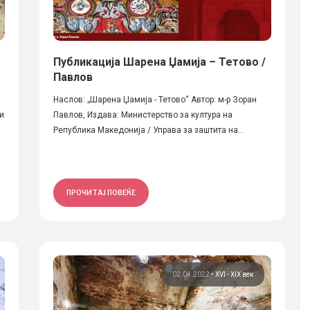
Публикација Шарена Џамија – Тетово /
Павлов
Наслов: „Шарена Џамија - Тетово“ Автор: м-р Зоран
 и
Павлов, Издава: Министерство за култура на
Република Македонија / Управа за заштита на...
ПРОЧИТАЈ ПОВЕЌЕ
02.04.2022
•
XVI - XIX век