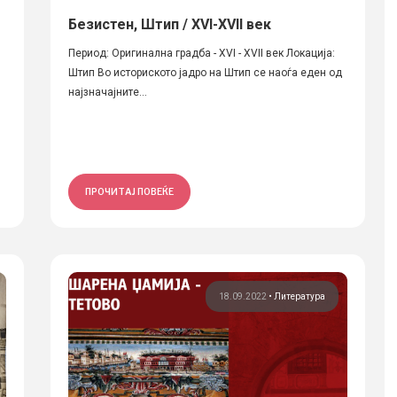
Безистен, Штип / XVI-XVII век
Период: Оригинална градба - XVI - XVII век Локација:
Штип Во историското јадро на Штип се наоѓа еден од
најзначајните...
ПРОЧИТАЈ ПОВЕЌЕ
18.09.2022
•
Литература