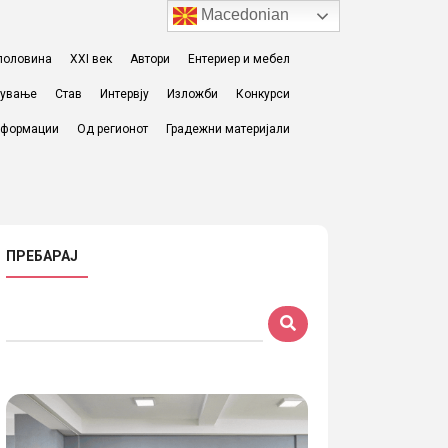
Macedonian
I половина
XXI век
Автори
Ентериер и мебел
жување
Став
Интервју
Изложби
Конкурси
формации
Од регионот
Градежни материјали
ПРЕБАРАЈ