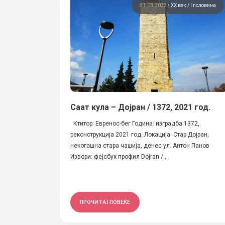
31.03.2022
•
ХХ век / I половина
Саат кула – Дојран / 1372, 2021 год.
Ктитор: Евренос-бег Година: изградба 1372,
реконструкција 2021 год. Локација: Стар Дојран,
некогашна стара чашија, денес ул. Антон Панов
Извори: фејсбук профил Dojran /...
ПРОЧИТАЈ ПОВЕЌЕ