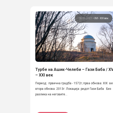
28.01.2021
•
XVI - XIX век
Турбе на Ашик-Челеби – Гази Баба / XV
– ХХI век
Период: првична градба - 1572г; прва обнова: XIX ве
втора обнова: 2013г. Локација: ридот Гази Баба Без
разлика на неговите...