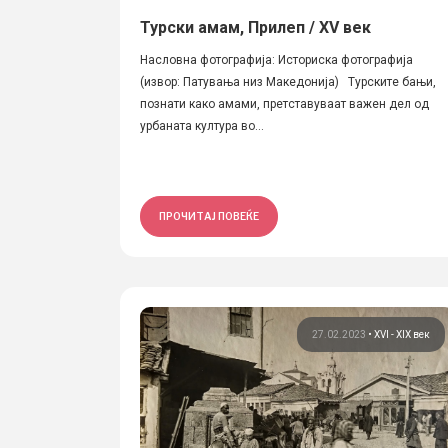
Турски амам, Прилеп / XV век
Насловна фотографија: Историска фотографија
(извор: Патувања низ Македонија) Турските бањи,
познати како амами, претставуваат важен дел од
урбаната култура во...
ПРОЧИТАЈ ПОВЕЌЕ
27.02.2023
•
XVI - XIX век