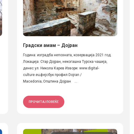
Градски амам – Дојран
Година: изградба непозната, козервација 2021 год.
Локација: Стар Дојран, некогашна Турска чашија,
денес ул. Никола Карев Извори: www.digital-
culture.eu;фејсбук профил Dojran /
Macedonia; Општина Дојран ...
ПРОЧИТАЈ ПОВЕЌЕ