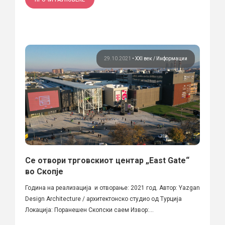
29.10.2021
•
XXI век
Информации
Се отвори трговскиот центар „East Gate“
во Скопје
Година на реализација и отворање: 2021 год. Автор: Yazgan
Design Architecture / архитектонско студио од Турција
Локација: Поранешен Скопски саем Извор:...