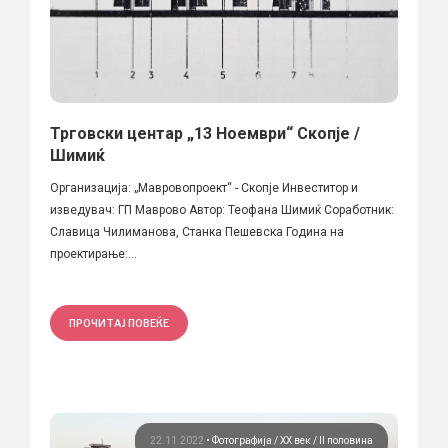
Трговски центар „13 Ноември“ Скопје /
Шимиќ
Организација: „Мавровопроект“ - Скопје Инвеститор и
изведувач: ГП Маврово Автор: Теофана Шимиќ Соработник:
Славица Чилиманова, Станка Пешевска Година на
проектирање:...
ПРОЧИТАЈ ПОВЕЌЕ
22.11.2022
•
Фотографија
ХХ век / II половина