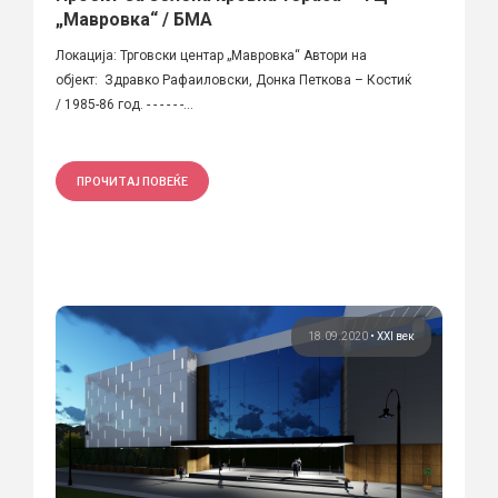
„Мавровка“ / БМА
Локација: Трговски центар „Мавровка“ Автори на
објект: Здравко Рафаиловски, Донка Петкова – Костиќ
/ 1985-86 год. - - - - - -...
ПРОЧИТАЈ ПОВЕЌЕ
18.09.2020
•
XXI век