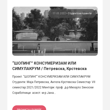
17.03.2022
•
Студентски проекти
“ШОПИНГ” КОНСУМЕРИЗАМ ИЛИ
СИМУЛАКРУМ / Петревска, Крстевска
Проект: "ШОПИНГ" КОНСУМЕРИЗАМ ИЛИ СИМУЛАКРУМ
Студенти: Маја Петревска, Ангела Крстевска Семестар: VII
семестар 2021/2022 Ментори: проф. д-р Михајло Зиноски
Соработници: асист. м-р Јана...
ПРОЧИТАЈ ПОВЕЌЕ