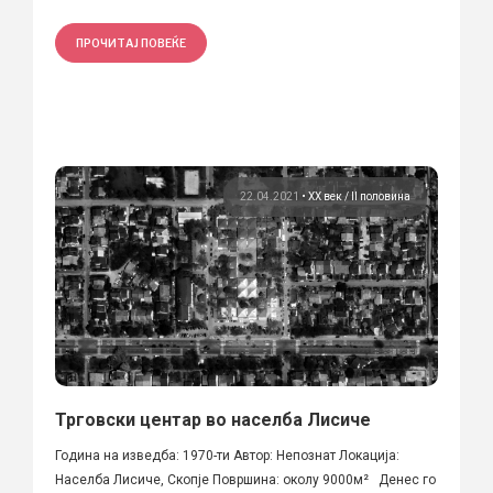
ПРОЧИТАЈ ПОВЕЌЕ
22.04.2021
•
ХХ век / II половина
Трговски центар во населба Лисиче
Година на изведба: 1970-ти Автор: Непознат Локација:
Населба Лисиче, Скопје Површина: околу 9000м² Денес го