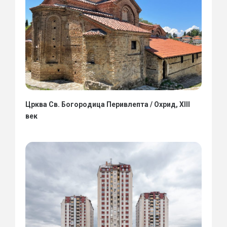
Црква Св. Богородица Перивлепта / Охрид, XIII
век