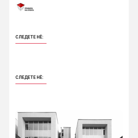
СЛЕДЕТЕ НÈ:
СЛЕДЕТЕ НÈ: