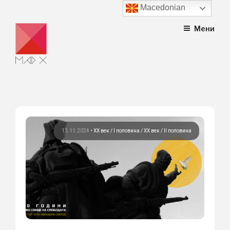
Macedonian
Skip
Мени
to
content
13.11.2024
•
ХХ век / I половина
ХХ век / II половина