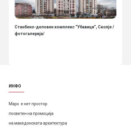
Станбено-деловен комплекс “Убавици”, Скопје /
фотогалерија/
ИНФО
Марх е нет простор
посветен на промоција
на македонската архитектура