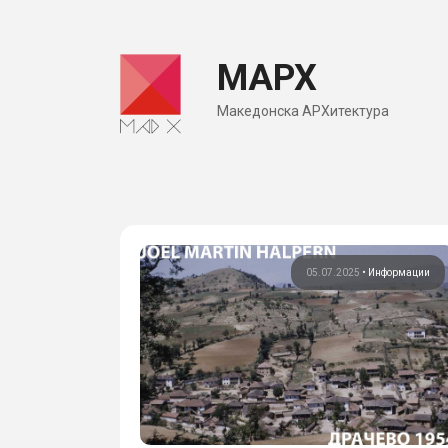
Skip
to
МАРХ
content
Македонска АРХитектура
05.07.2025
•
Информации