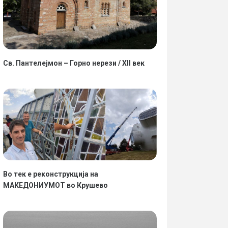
Св. Пантелејмон – Горно нерези / XII век
Во тек е реконструкција на
МАКЕДОНИУМОТ во Крушево