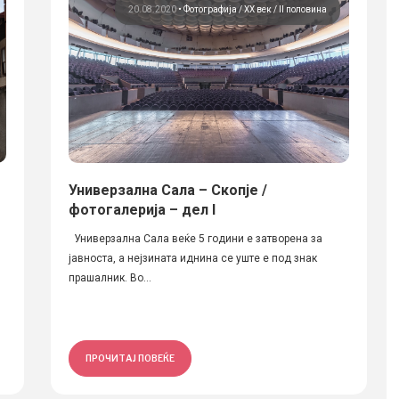
20.08.2020
•
Фотографија
ХХ век / II половина
Универзална Сала – Скопје /
фотогалерија – дел I
Универзална Сала веќе 5 години е затворена за
јавноста, а нејзината иднина се уште е под знак
прашалник. Во...
ПРОЧИТАЈ ПОВЕЌЕ