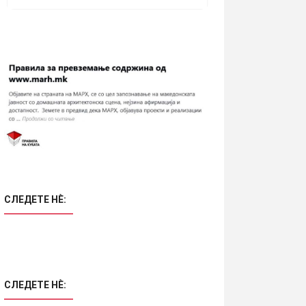
СЛЕДЕТЕ НÈ:
СЛЕДЕТЕ НÈ: