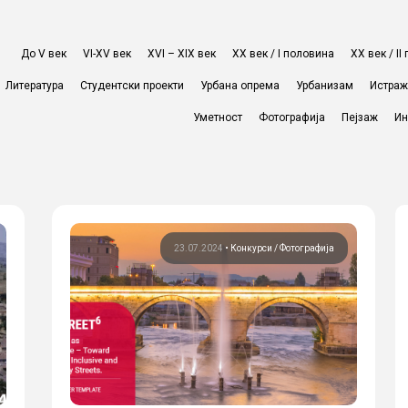
До V век
VI-XV век
XVI – XIX век
ХХ век / I половина
ХХ век / I
Литература
Студентски проекти
Урбана опрема
Урбанизам
Истра
Уметност
Фотографија
Пејзаж
Ин
23.07.2024
•
Конкурси
Фотографија