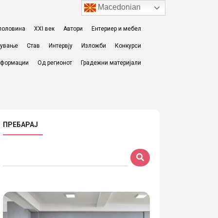
Macedonian
I половина
XXI век
Автори
Ентериер и мебел
жување
Став
Интервју
Изложби
Конкурси
формации
Од регионот
Градежни материјали
ПРЕБАРАЈ