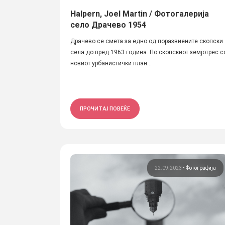
Halpern, Joel Martin / Фотогалерија
село Драчево 1954
Драчево се смета за едно од поразвиените скопски
села до пред 1963 година. По скопскиот земјотрес с
новиот урбанистички план...
ПРОЧИТАЈ ПОВЕЌЕ
22.09.2023
•
Фотографија