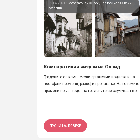
02.04.2021
•
Фотографија
ХХ век / I половина
ХХ век / II
половина
Компаративни визури на Охрид
Градовите се комплексни организми подложни на
постојани промени, развој и пропаѓање. Најголемите
промени во изгледот на градовите се случуваат во...
ПРОЧИТАЈ ПОВЕЌЕ