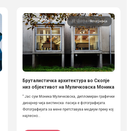
22.12.2016
•
Фотографија
Бруталистичка архитектура во Скопје
низ објективот на Муличковска Моника
" Јас сум Моника Муличковска, дипломиран графички
дизајнер чија вистинска пасија е фотографијата.
Фотографијата за мене претставува медиум преку кој
најлесно...