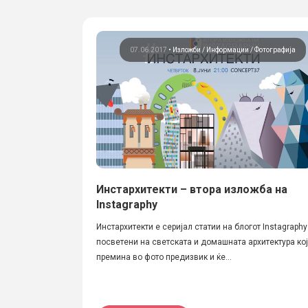
07.06.2017
•
Изложби
Информации
Фотографија
Инстархитекти – втора изложба на
Instagraphy
Инстархитекти е серијал статии на блогот Instagraphy
посветени на светската и домашната архитектура кој
премина во фото предизвик и ќе...