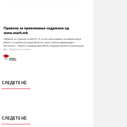
СЛЕДЕТЕ НÈ:
СЛЕДЕТЕ НÈ: