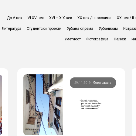
До V век
VI-XV век
XVI – XIX век
ХХ век / I половина
ХХ век / I
Литература
Студентски проекти
Урбана опрема
Урбанизам
Истра
Уметност
Фотографија
Пејзаж
Ин
29.11.2019
•
Фотографија