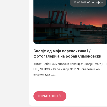
27.06.2019
•
Фотографија
Скопје од моја перспектива I /
фотогалерија на Бобан Симоновски
Автор: Бобан Симоновски Локација: Скопје - МСУ, ПТТ
ГТЦ, МЕПСО и Кале Извор: 3031N Повелете и кон
вториот дел од...
ПРОЧИТАЈ ПОВЕЌЕ