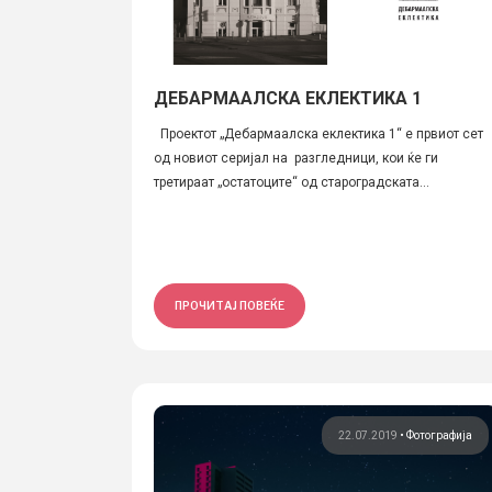
ДЕБАРМААЛСКА ЕКЛЕКТИКА 1
Проектот „Дебармаалска еклектика 1“ е првиот сет
од новиот серијал на разгледници, кои ќе ги
третираат „остатоците“ од староградската...
ПРОЧИТАЈ ПОВЕЌЕ
22.07.2019
•
Фотографија