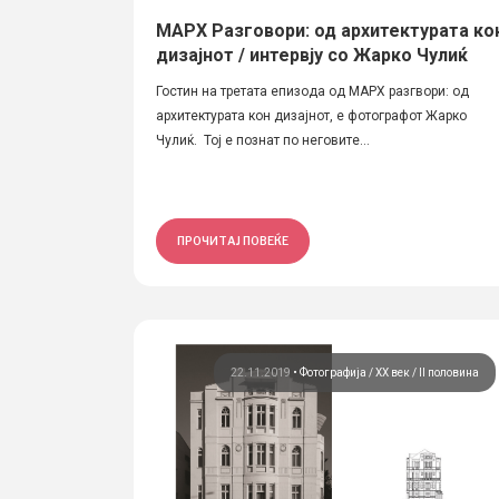
МАРХ Разговори: од архитектурата ко
дизајнот / интервју со Жарко Чулиќ
Гостин на третата епизода од МАРХ разгвори: од
архитектурата кон дизајнот, е фотографот Жарко
Чулиќ. Тој е познат по неговите...
ПРОЧИТАЈ ПОВЕЌЕ
22.11.2019
•
Фотографија
ХХ век / II половина