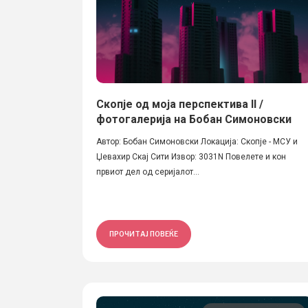
Скопје од моја перспектива II /
фотогалерија на Бобан Симоновски
Автор: Бобан Симоновски Локација: Скопје - МСУ и
Џевахир Скај Сити Извор: 3031N Повелете и кон
првиот дел од серијалот...
ПРОЧИТАЈ ПОВЕЌЕ