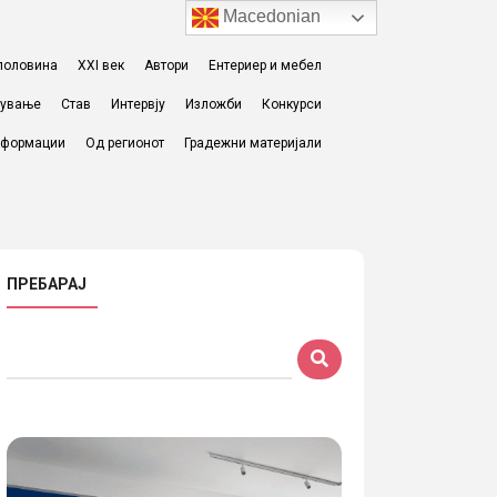
Macedonian
I половина
XXI век
Автори
Ентериер и мебел
жување
Став
Интервју
Изложби
Конкурси
формации
Од регионот
Градежни материјали
ПРЕБАРАЈ