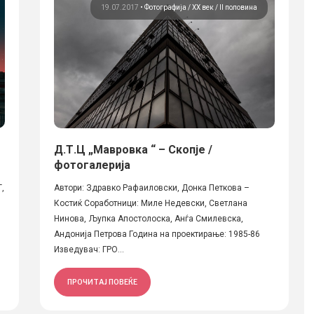
19.07.2017
•
Фотографија
ХХ век / II половина
Д.Т.Ц „Мавровка “ – Скопје /
фотогалерија
,
Автори: Здравко Рафаиловски, Донка Петкова –
Костиќ Соработници: Миле Недевски, Светлана
Нинова, Љупка Апостолоска, Анѓа Смилевска,
Андонија Петрова Година на проектирање: 1985-86
Изведувач: ГРО...
ПРОЧИТАЈ ПОВЕЌЕ