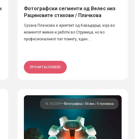
н
Фотографски сегменти од Велес низ
Рациновите стихови / Плачкова
Сузана Плачкова е архитект од Кавадарци, која во
моментот живее и работи во Струмица, но во
професионалниот пат помеѓу, еден...
ПРОЧИТАЈ ПОВЕЌЕ
14.10.2019
•
Фотографија
ХХ век / II половина