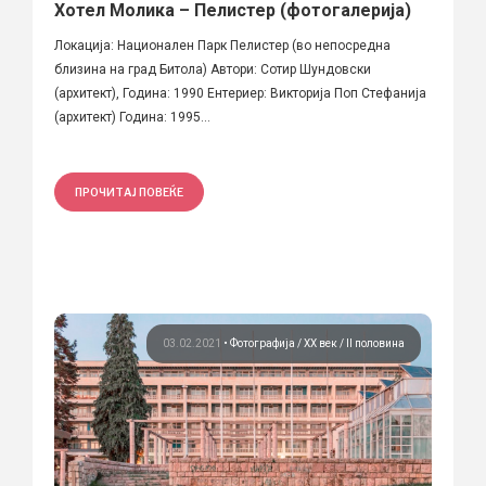
Хотел Молика – Пелистер (фотогалерија)
Локација: Национален Парк Пелистер (во непосредна
близина на град Битола) Автори: Сотир Шундовски
(архитект), Година: 1990 Ентериер: Викторија Поп Стефанија
(архитект) Година: 1995...
ПРОЧИТАЈ ПОВЕЌЕ
03.02.2021
•
Фотографија
ХХ век / II половина