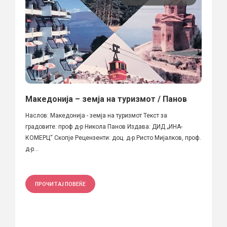
Македонија – земја на туризмот / Панов
Наслов: Македонија - земја на туризмот Текст за
градовите: проф д-р Никола Панов Издава: ДИД „ИНА-
КОМЕРЦ“ Скопје Рецензенти: доц. д-р Ристо Мијалков, проф.
д-р...
ПРОЧИТАЈ ПОВЕЌЕ