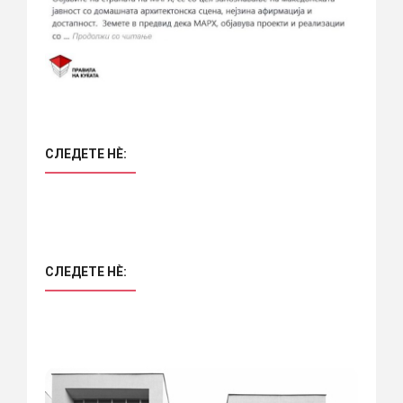
СЛЕДЕТЕ НÈ:
СЛЕДЕТЕ НÈ: