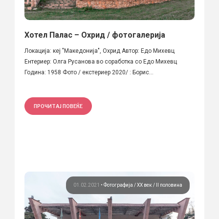
Хотел Палас – Охрид / фотогалерија
Локација: кеј "Македонија", Охрид Автор: Едо Михевц
Ентериер: Олга Русанова во соработка со Едо Михевц
Година: 1958 Фото / екстериер 2020/ : Борис...
ПРОЧИТАЈ ПОВЕЌЕ
01.02.2021
•
Фотографија
ХХ век / II половина