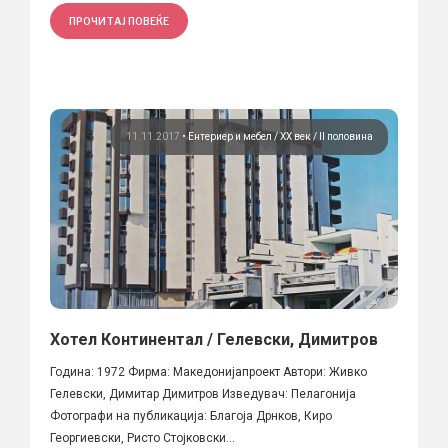
ПРОЧИТАЈ ПОВЕЌЕ
11.11.2017
•
Ентериер и мебел
ХХ век / II половина
Хотел Континентал / Гелевски, Димитров
Година: 1972 Фирма: Македонијапроект Автори: Живко
Гелевски, Димитар Димитров Изведувач: Пелагонија
Фотографи на публикација: Благоја Дрнков, Киро
Георгиевски, Ристо Стојковски...