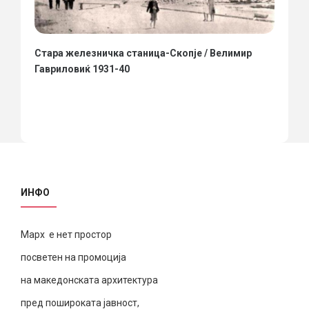
Стара железничка станица-Скопје / Велимир
Гавриловиќ 1931-40
ИНФО
Марх е нет простор
посветен на промоција
на македонската архитектура
пред пошироката јавност,