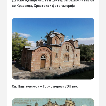
Детско одмаралиште и центар за рехабилитација
во Крвавица, Хрватска / фотогалерија
Св. Пантелејмон – Горно нерези / XII век