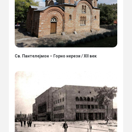
Св. Пантелејмон – Горно нерези / XII век