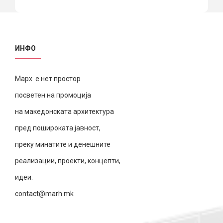
ИНФО
Марх е нет простор
посветен на промоција
на македонската архитектура
пред пошироката јавност,
преку минатите и денешните
реализации, проекти, концепти,
идеи.
contact@marh.mk