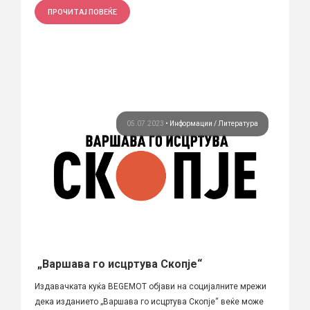
ПРОЧИТАЈ ПОВЕЌЕ
05.07.2023
•
Информации
Литература
„Варшава го исцртува Скопје“
Издавачката куќа BEGEMOT објави на социјалните мрежи
дека изданието „Варшава го исцртува Скопје“ веќе може