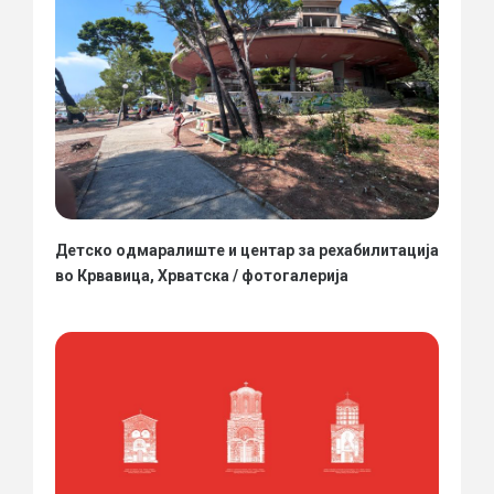
Детско одмаралиште и центар за рехабилитација
во Крвавица, Хрватска / фотогалерија