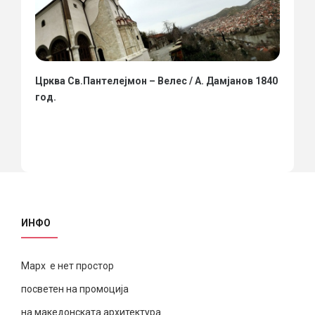
Црква Св.Пантелејмон – Велес / А. Дамјанов 1840
год.
ИНФО
Марх е нет простор
посветен на промоција
на македонската архитектура