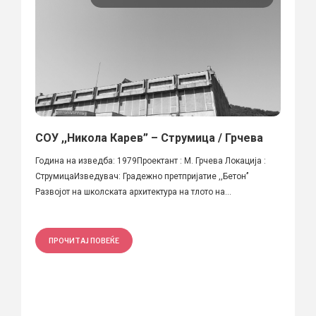
СОУ ,,Никола Карев” – Струмица / Грчева
Година на изведба: 1979Проектант : М. Грчева Локација :
СтрумицаИзведувач: Градежно претпријатие ,,Бетон’’
Развојот на школската архитектура на тлото на...
ПРОЧИТАЈ ПОВЕЌЕ