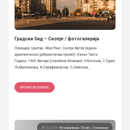
Градски Ѕид – Скопје / фотогалерија
Локација: Центар - Мал Ринг, Скопје Автор (идеен
архитектонско урбанистички проект): Кензо Танге
Година: 1965 Автори (станбени блокови): Н.Богачев, С.Ѓуриќ,
Љ.Маленкова, А.Серафимовски, С,Симоски,...
ПРОЧИТАЈ ПОВЕЌЕ
09.02.2019
•
Истражување
ХХ век / II половина