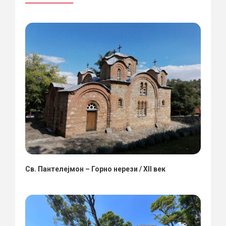
Св. Пантелејмон – Горно нерези / XII век