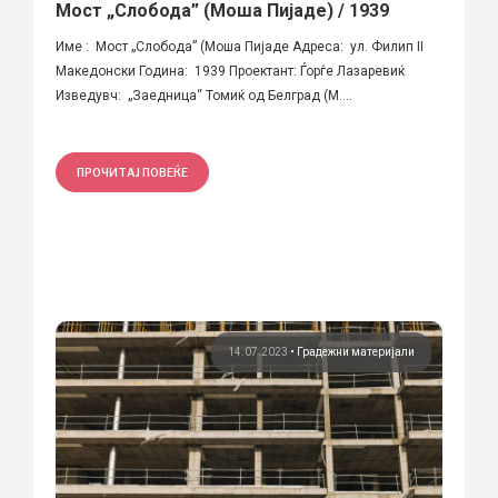
Мост „Слобода” (Моша Пијаде) / 1939
Име : Мост „Слобода” (Моша Пијаде Aдреса: ул. Филип II
Македонски Година: 1939 Проектант: Ѓорѓе Лазаревиќ
Изведувч: „Заедница“ Томиќ од Белград (M....
ПРОЧИТАЈ ПОВЕЌЕ
14.07.2023
•
Градежни материјали