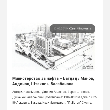
22.06.2015
•
ХХ век / II половина
Министерство за нафта – Багдад / Манов,
Андонов, Штаклев, Балабанова
Автори: Нако Манов, Дионис Андонов, Зоран Штаклев,
Душанка Балабанова Проектирање: 1982-83 Изведба: 1982-
89 Локација: Багдад, Ирак Изведувач: ГП „Бетон" Скопје...