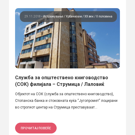
29.11.2018
•
Истражување
Урбанизам
ХХ век / II половина
Служба за општествено книговодство
(СОК) филијала – Струмица / Лаловиќ
Објектот на СОК (служба за општествено книговодство),
Стопанска банка и стоковната куќа “Jугопромет” лоцирани
во строгиот центар на Струмица преставуваат...
ПРОЧИТАЈ ПОВЕЌЕ