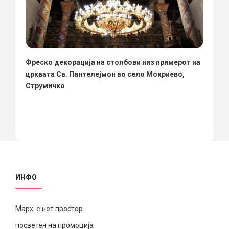
Фреско декорација на столбови низ примерот на
црквата Св. Пантелејмон во село Мокриево,
Струмичко
ИНФО
Марх е нет простор
посветен на промоција