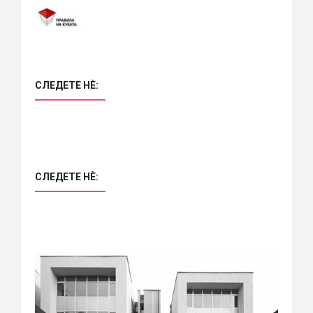
СЛЕДЕТЕ НÈ:
СЛЕДЕТЕ НÈ: