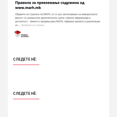
СЛЕДЕТЕ НÈ:
СЛЕДЕТЕ НÈ: