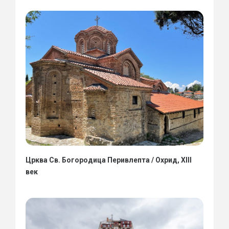
Црква Св. Богородица Перивлепта / Охрид, XIII
век