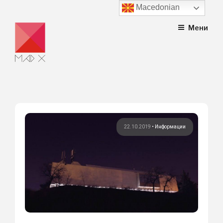
Macedonian
Skip
Мени
to
content
22.10.2019
•
Информации