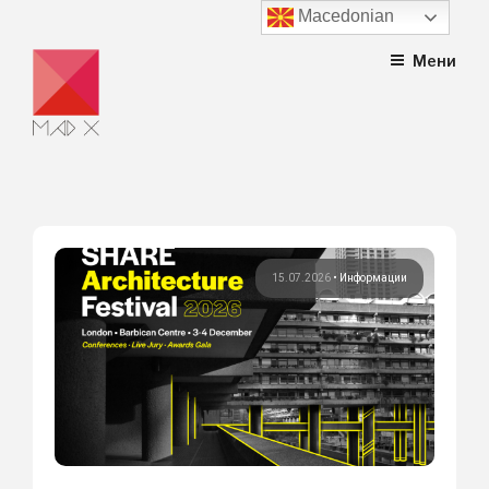
Macedonian
Skip
Мени
to
content
15.07.2026
•
Информации