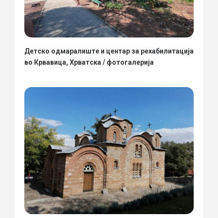
Детско одмаралиште и центар за рехабилитација
во Крвавица, Хрватска / фотогалерија