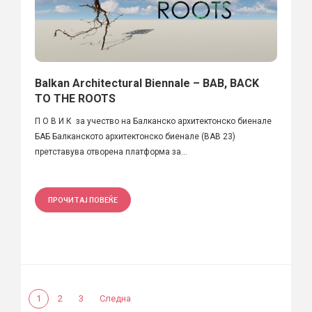
Balkan Architectural Biennale – BAB, BACK
TO THE ROOTS
П О В И К за учество на Балканско архитектонско биенале
БАБ Балканското архитектонско биенале (BAB 23)
претставува отворена платформа за...
ПРОЧИТАЈ ПОВЕЌЕ
1
2
3
Следна