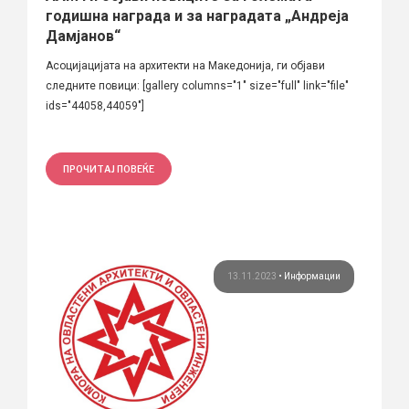
годишна награда и за наградата „Андреја
Дамјанов“
Асоцијацијата на архитекти на Македонија, ги објави
следните повици: [gallery columns="1" size="full" link="file"
ids="44058,44059"]
ПРОЧИТАЈ ПОВЕЌЕ
13.11.2023
•
Информации