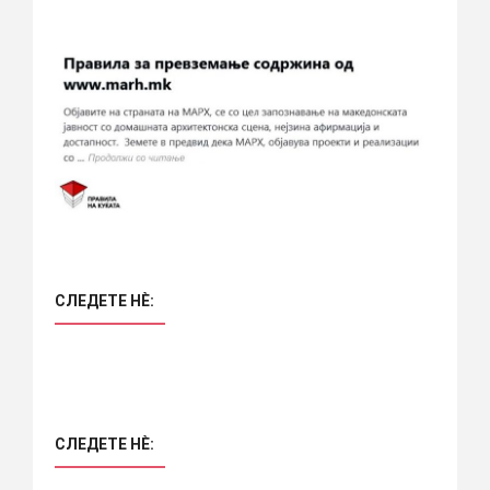
СЛЕДЕТЕ НÈ:
СЛЕДЕТЕ НÈ: