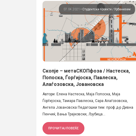
07.04.2021
•
Студентски проекти
Урбанизам
Скопје – метаСКОПфоза / Настеска,
Попоска, Ѓорѓијоска, Павлеска,
Алаѓозовска, Јовановска
Автори: Елена Настеска, Маја Попоска, Маја
Ѓорѓијоска, Тамара Павлеска, Сара Алаѓозовска,
Ангела Јовановска Педагошки тим: проф.д-р Дивна
Пенчиќ, Вања Трајковски, Љубица...
ПРОЧИТАЈ ПОВЕЌЕ