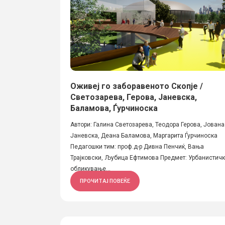
Оживеј го заборавеното Скопје /
Светозарева, Герова, Јаневска,
Баламова, Ѓурчиноска
Автори: Галина Светозарева, Теодора Герова, Јована
Јаневска, Деана Баламова, Маргаритa Ѓурчиноска
Педагошки тим: проф.д-р Дивна Пенчиќ, Вања
Трајковски, Љубица Ефтимова Предмет: Урбанистич
обликување...
ПРОЧИТАЈ ПОВЕЌЕ