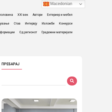
Macedonian
I половина
XXI век
Автори
Ентериер и мебел
жување
Став
Интервју
Изложби
Конкурси
формации
Од регионот
Градежни материјали
ПРЕБАРАЈ