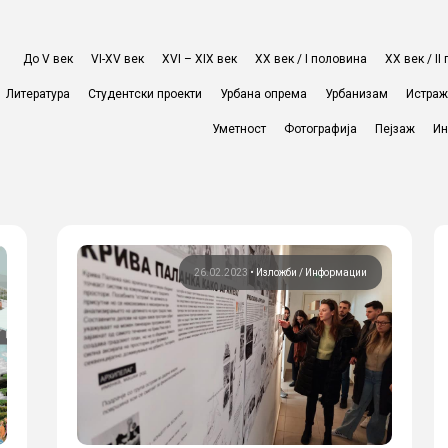
До V век
VI-XV век
XVI – XIX век
ХХ век / I половина
ХХ век / I
Литература
Студентски проекти
Урбана опрема
Урбанизам
Истра
Уметност
Фотографија
Пејзаж
Ин
26.02.2023
•
Изложби
Информации