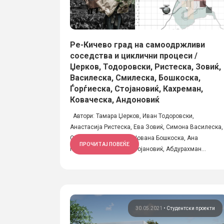
Ре-Кичево град на самоодржливи
соседства и циклични процеси /
Џерков, Тодоровски, Ристеска, Зовиќ,
Василеска, Смилеска, Бошкоска,
Ѓорѓиеска, Стојановиќ, Кахреман,
Коваческа, Андоновиќ
Автори: Тамара Џерков, Иван Тодоровски,
Анастасија Ристеска, Ева Зовиќ, Симона Василеска,
Стефанија Смилеска, Јована Бошкоска, Ана
ПРОЧИТАЈ ПОВЕЌЕ
Ѓорѓиеска, Николина Стојановиќ, Абдурахман...
30.05.2021
•
Студентски проекти