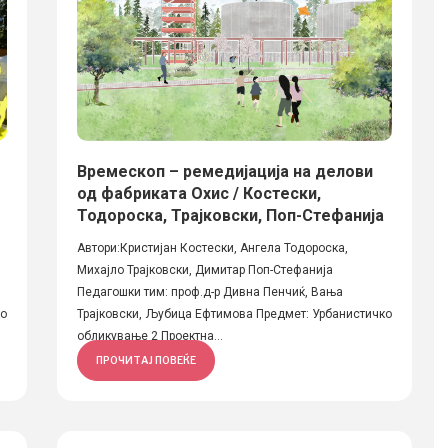
Времескоп – ремедијација на делови
од фабриката Охис / Костески,
Тодороска, Трајковски, Поп-Стефанија
Автори:Кристијан Костески, Ангела Тодороска,
Михајло Трајковски, Димитар Поп-Стефанија
Педагошки тим: проф.д-р Дивна Пенчиќ, Вања
ко
Трајковски, Љубица Ефтимова Предмет: Урбанистичко
обликување 2 Проектна...
ПРОЧИТАЈ ПОВЕЌЕ