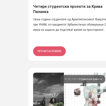
Четири студентски проекти за Крива
Паланка
Оваа година студентите од Архитектонскиот Факулте
при УКИМ, по предметот Урбанистичко обликување 2
имаа за задача да подготват визии за просторниот...
ПРОЧИТАЈ ПОВЕЌЕ
18.08.2022
•
Студентски проекти