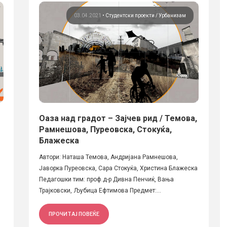
03.04.2021
•
Студентски проекти
Урбанизам
Оаза над градот – Зајчев рид / Темова,
Рамнешова, Пуреовска, Стокуќа,
Блажеска
Автори: Наташа Темова, Андријана Рамнешова,
Јаворка Пуреовска, Сара Стокуќа, Христина Блажеска
Педагошки тим: проф.д-р Дивна Пенчиќ, Вања
Трајковски, Љубица Ефтимова Предмет:...
ПРОЧИТАЈ ПОВЕЌЕ