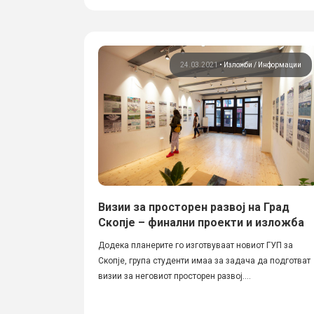
24.03.2021
•
Изложби
Информации
Визии за просторен развој на Град
Скопје – финални проекти и изложба
Додека планерите го изготвуваат новиот ГУП за
Скопје, група студенти имаа за задача да подготват
визии за неговиот просторен развој....