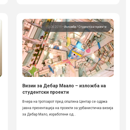
13.06.2019
•
Изложби
Студентски проекти
Визии за Дебар Маало – изложба на
студентски проекти
Вчера на тротоарот пред општина Центар се одржа
јавна презентација на проекти за урбанистичка визија
за Дебар Мало, изработени од...