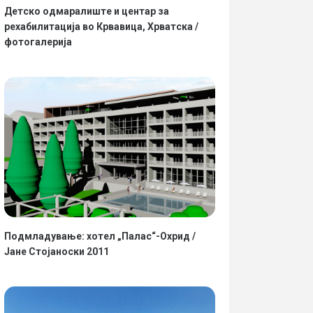
Детско одмаралиште и центар за
рехабилитација во Крвавица, Хрватска /
фотогалерија
Подмладување: хотел „Палас“-Охрид /
Јане Стојаноски 2011