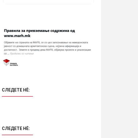
СЛЕДЕТЕ НÈ:
СЛЕДЕТЕ НÈ: