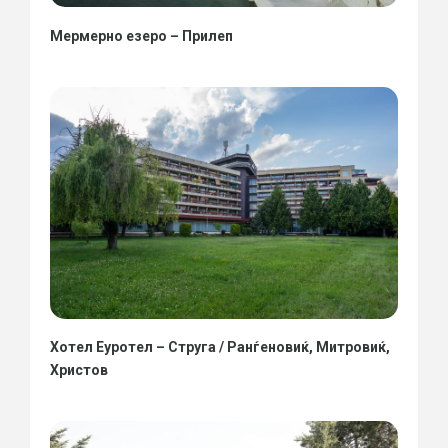
Мермерно езеро – Прилеп
Хотел Еуротел – Струга / Ранѓеновиќ, Митровиќ,
Христов