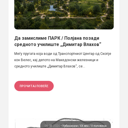
Да замислиме ПАРК / Полјана позади
средното училиште „Димитар Влахов“
Меѓу пругата која води од Транспортниот Центар од Скопје
кон Велес, кај депото на Македонски железници и
средното училиште „Димитар Влахов“, се...
ПРОЧИТАЈ ПОВЕЌЕ
06.08.2024
•
Урбанизам
ХХ век / II половина