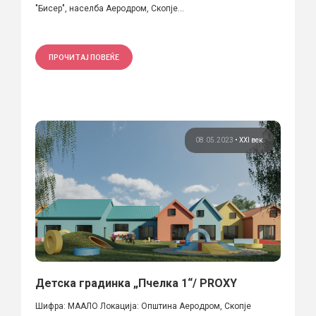
"Бисер", населба Аеродром, Скопје...
ПРОЧИТАЈ ПОВЕЌЕ
08.05.2023
•
XXI век
Детска градинка „Пчелка 1“/ PROXY
Шифра: МААЛО Локација: Општина Аеродром, Скопје