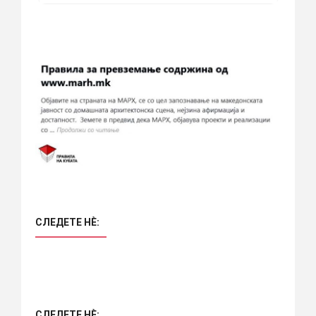
СЛЕДЕТЕ НÈ:
СЛЕДЕТЕ НÈ: