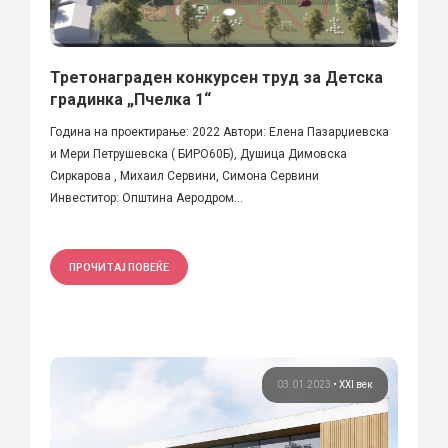
Третонаграден конкурсен труд за Детска
градинка „Пчелка 1“
Година на проектирање: 2022 Автори: Елена Пазарџиевска
и Мери Петрушевска ( БИРО60Б), Душица Димовска
Сиркарова , Михаил Сервини, Симона Сервини
Инвеститор: Општина Аеродром...
ПРОЧИТАЈ ПОВЕЌЕ
03.01.2023
•
XXI век