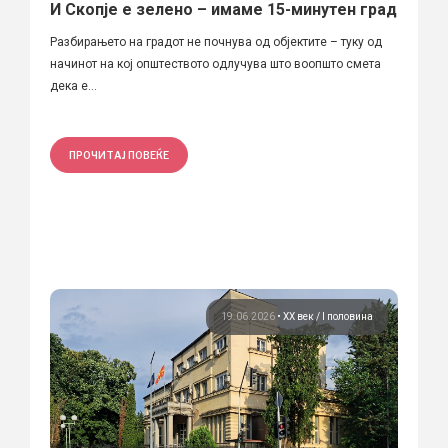
И Скопје е зелено – имаме 15-минутен град
Разбирањето на градот не почнува од објектите – туку од
начинот на кој општеството одлучува што воопшто смета
дека е...
ПРОЧИТАЈ ПОВЕЌЕ
19.06.2026
•
ХХ век / I половина