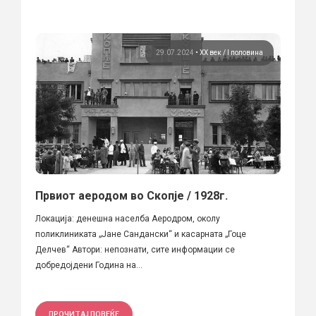
29.07.2024
•
ХХ век / I половина
Првиот аеродом во Скопје / 1928г.
Локација: денешна населба Аеродром, околу
поликлиниката „Јане Сандански“ и касарната „Гоце
Делчев“ Автори: непознати, сите информации се
добредојдени Година на...
ПРОЧИТАЈ ПОВЕЌЕ