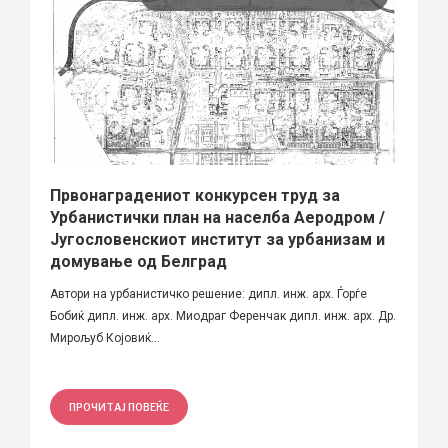
Првонаградениот конкурсен труд за
Урбанистички план на населба Аеродром /
Југословенскиот институт за урбанизам и
домување од Белград
Автори на урбанистичко решение: дипл. инж. арх. Ѓорѓе
Бобиќ дипл. инж. арх. Миодраг Ференчак дипл. инж. арх. Др.
Мирољуб Којовиќ...
ПРОЧИТАЈ ПОВЕЌЕ