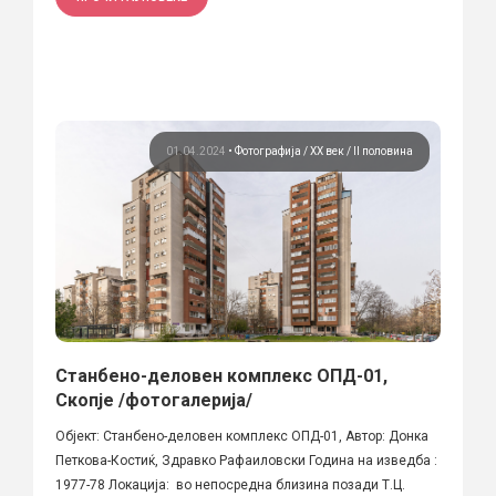
01.04.2024
•
Фотографија
ХХ век / II половина
Станбено-деловен комплекс ОПД-01,
Скопје /фотогалерија/
Објект: Станбено-деловен комплекс ОПД-01, Автор: Донка
Петкова-Костиќ, Здравко Рафаиловски Година на изведба :
1977-78 Локација: во непосредна близина позади Т.Ц.