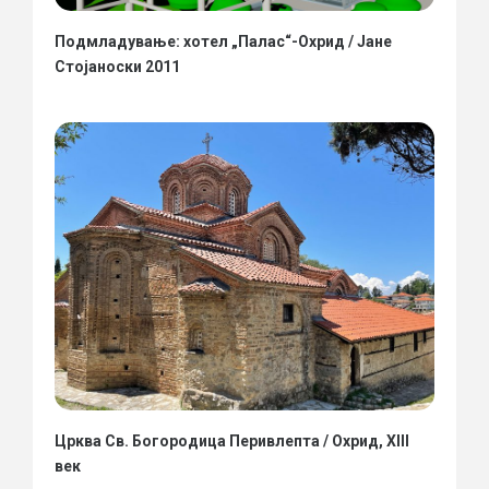
Подмладување: хотел „Палас“-Охрид / Јане
Стојаноски 2011
Црква Св. Богородица Перивлепта / Охрид, XIII
век