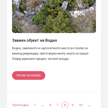
Завиен објект на Водно
Водно, омиленото и најпосетеното место во Скопје за
викенд рекреација, претставува многу нешта за градот.
Покрај шумскиот предел, чистиот воздух...
ПРОЧИТАЈ ПОВЕЌЕ
…
…
Претходна
1
6
7
8
9
10