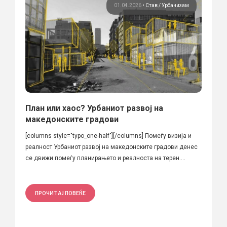
01.04.2026
•
Став
Урбанизам
План или хаос? Урбаниот развој на
македонските градови
[columns style="typo_one-half"][/columns] Помеѓу визија и
реалност Урбаниот развој на македонските градови денес
се движи помеѓу планирањето и реалноста на терен....
ПРОЧИТАЈ ПОВЕЌЕ