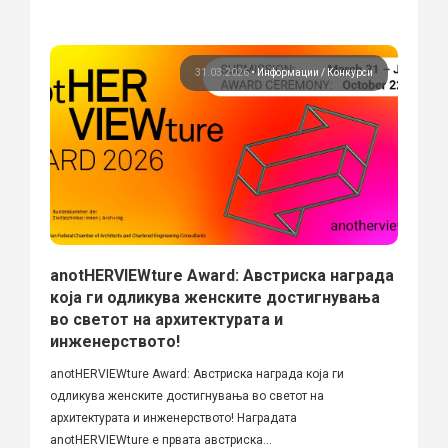
31.03.2026
•
Информации
Конкурси
anotHERVIEWture Award: Австриска награда
која ги одликува женските достигнувања
во светот на архитектурата и
инженерството!
anotHERVIEWture Award: Австриска награда која ги
одликува женските достигнувања во светот на
архитектурата и инженерството! Наградата
anotHERVIEWture е првата австриска...