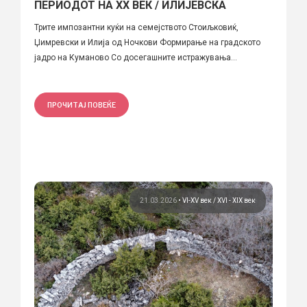
ПЕРИОДОТ НА XX ВЕК / ИЛИЈЕВСКА
Трите импозантни куќи на семејството Стоиљковиќ,
Џимревски и Илија од Ночкови Формирање на градското
јадро на Куманово Со досегашните истражувања...
ПРОЧИТАЈ ПОВЕЌЕ
21.03.2026
•
VI-XV век
XVI - XIX век