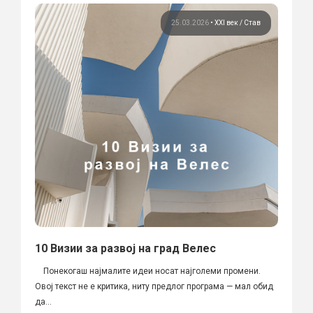
25.03.2026
•
XXI век
Став
10 Визии за развој на град Велес
Понекогаш најмалите идеи носат најголеми промени.
Овој текст не е критика, ниту предлог програма — мал обид
да...