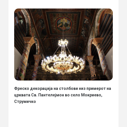
Фреско декорација на столбови низ примерот на
црквата Св. Пантелејмон во село Мокриево,
Струмичко