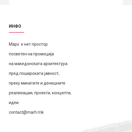
ИНФО
Марх е нет простор
посветен на промоција
на македонската архитектура
пред пошироката јавност,
преку минатите и денешните
реализации, проекти, концепти,
идеи.
contact@marh.mk