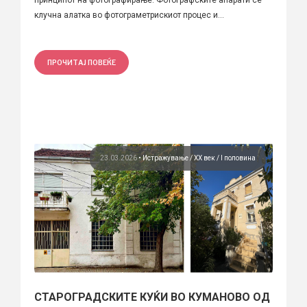
клучна алатка во фотограметрискиот процес и...
ПРОЧИТАЈ ПОВЕЌЕ
23.03.2026
•
Истражување
ХХ век / I половина
СТАРОГРАДСКИТЕ КУЌИ ВО КУМАНОВО ОД