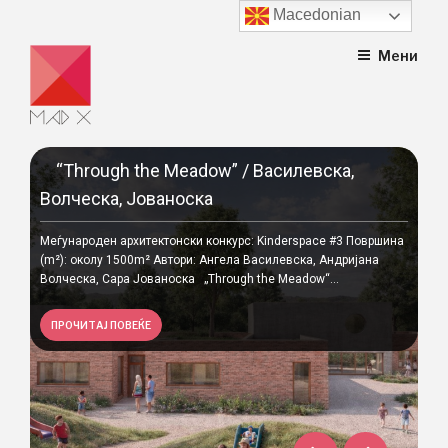
Macedonian
Skip
Мени
to
content
“Through the Meadow” / Василевска,
Ма
Волческа, Јованоска
уч
Go
Меѓународен архитектонски конкурс: Kinderspace #3 Површина
(m²): околу 1500m² Автори: Ангела Василевска, Андријана
Кре
Волческа, Сара Јованоска „Through the Meadow“...
на 
о-
на 2
ПРОЧИТАЈ ПОВЕЌЕ
П