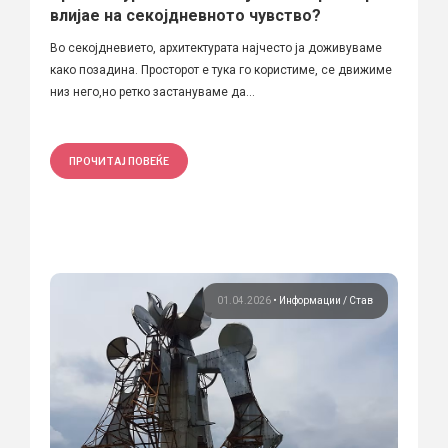
влијае на секојдневното чувство?
Во секојдневието, архитектурата најчесто ја доживуваме
како позадина. Просторот е тука го користиме, се движиме
низ него,но ретко застануваме да...
ПРОЧИТАЈ ПОВЕЌЕ
01.04.2026
•
Информации
Став