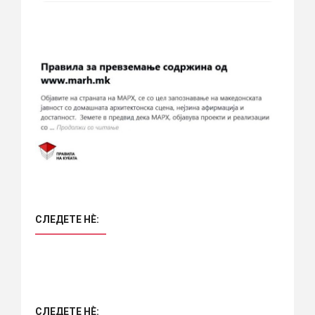
СЛЕДЕТЕ НÈ:
СЛЕДЕТЕ НÈ: