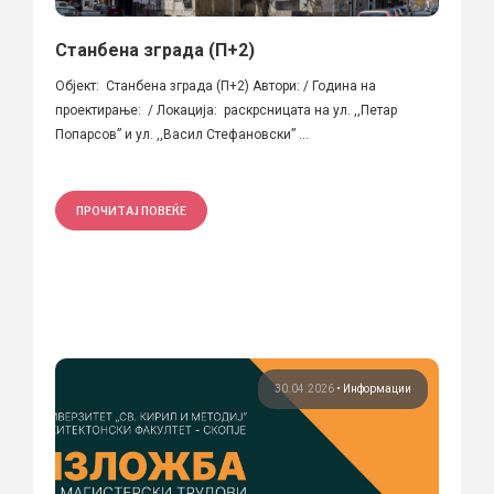
Станбена зграда (П+2)
Објект: Станбена зграда (П+2) Автори: / Година на
проектирање: / Локација: раскрсницата на ул. ,,Петар
Попарсов” и ул. ,,Васил Стефановски” ...
ПРОЧИТАЈ ПОВЕЌЕ
30.04.2026
•
Информации