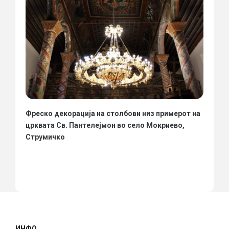
Фреско декорација на столбови низ примерот на
црквата Св. Пантелејмон во село Мокриево,
Струмичко
ИНФО