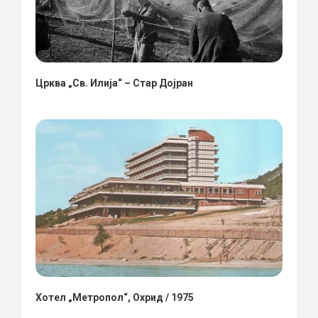
Црква „Св. Илија“ – Стар Дојран
Хотел „Метропол“, Охрид / 1975