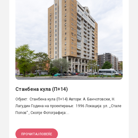
Станбена кула (П+14)
Објект: Станбена кула (П+14) Автори: А. Банчотовски, Н.
Лагудин Година на проектирање: 1996 Локација: ул. ,,Стале
Попов” , Скопје Фотографија:...
ПРОЧИТАЈ ПОВЕЌЕ