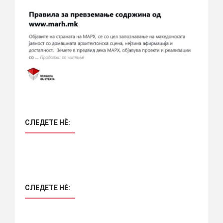
СЛЕДЕТЕ НÈ:
СЛЕДЕТЕ НÈ: