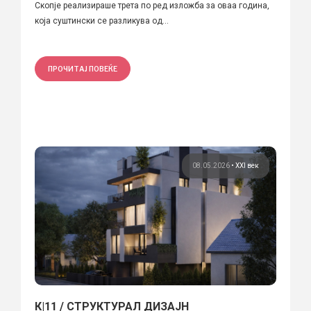
Скопје реализираше трета по ред изложба за оваа година,
која суштински се разликува од...
ПРОЧИТАЈ ПОВЕЌЕ
08.05.2026
•
XXI век
К|11 / СТРУКТУРАЛ ДИЗАЈН