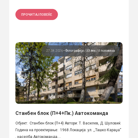
ПРОЧИТАЈ ПОВЕЌЕ
27.04.2026
•
Фотографија
ХХ век / II половина
Станбен блок (П+4+Пк.) Автокоманда
Објект: Станбен блок (П+4) Автори: Т. Василев, Д. Шуловиќ
Година на проектирање: 1968 Локација: ул. ,,Ташко Караџа”
, населба Автокоманда,...