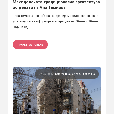
Македонската традиционална архитектура
во делата на Ана Темкова
Ана Темкова припаѓа на генерација македонски ликовни
уметници која се формира во периодот на 70тите и 80тите
години од...
ПРОЧИТАЈ ПОВЕЌЕ
02.05.2026
•
Фотографија
ХХ век / I половина