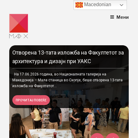
Macedonian
Skip
Мени
to
content
Отворена 13-тата изложба на Факултетот за
По
архитектура и дизајн при УАКС
Год
о
на 
На 17.06.2026 година, во Националната галерија на
„Го
Македонија – Мала станица во Скопје, беше отворена 13-тата
изложба на Факултетот...
П
ПРОЧИТАЈ ПОВЕЌЕ