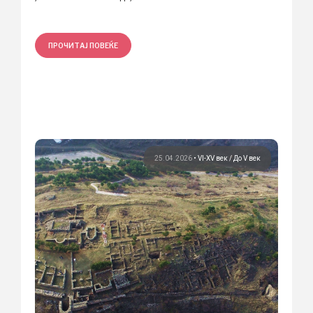
ПРОЧИТАЈ ПОВЕЌЕ
25.04.2026
•
VI-XV век
До V век