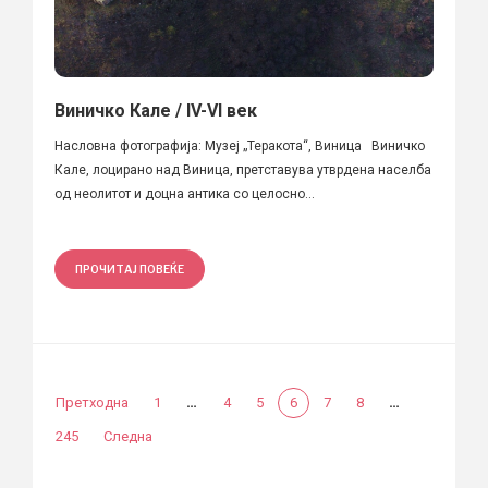
Виничко Кале / IV-VI век
Насловна фотографија: Музеј „Теракота“, Виница Виничко
Кале, лоцирано над Виница, претставува утврдена населба
од неолитот и доцна антика со целосно...
ПРОЧИТАЈ ПОВЕЌЕ
…
…
Претходна
1
4
5
6
7
8
245
Следна