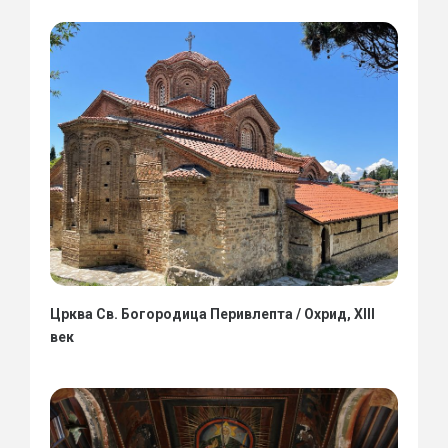
Црква Св. Богородица Перивлепта / Охрид, XIII
век