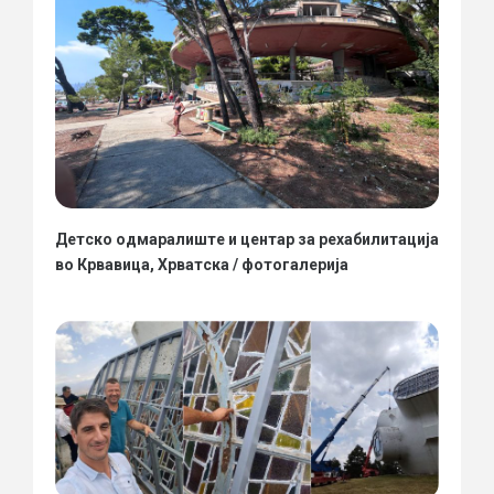
Детско одмаралиште и центар за рехабилитација
во Крвавица, Хрватска / фотогалерија