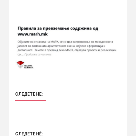
СЛЕДЕТЕ НÈ:
СЛЕДЕТЕ НÈ: