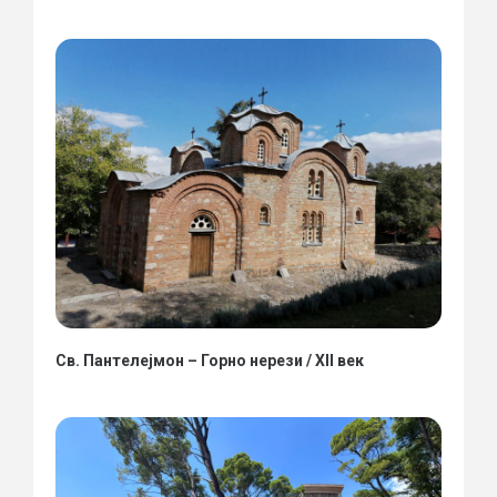
Св. Пантелејмон – Горно нерези / XII век