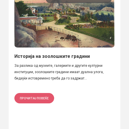
Историја на зоолошките градини
За разлика од музеите, галериите и другите културни
институции, зоолошките градини имаат дуална улога,
бидејќи истовремено треба да го задржат...
ПРОЧИТАЈ ПОВЕЌЕ