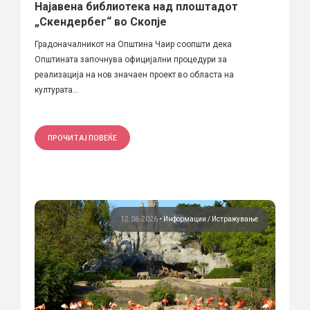
Најавена библиотека над плоштадот
„Скендербег“ во Скопје
Градоначалникот на Општина Чаир соопшти дека
Општината започнува официјални процедури за
реализација на нов значаен проект во областа на
културата...
ПРОЧИТАЈ ПОВЕЌЕ
12.06.2026
•
Информации
Истражување