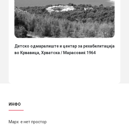
Детско одмаралиште и центар за рехабилитација
во Крвавица, Хрватска / Марасовиќ 1964
ИНФО
Марх е нет простор